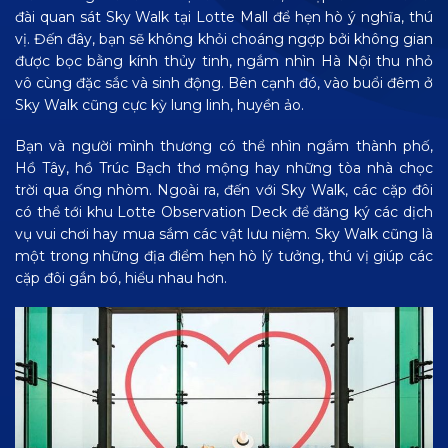
đài quan sát Sky Walk tại Lotte Mall để hẹn hò ý nghĩa, thú
vị. Đến đây, bạn sẽ không khỏi choáng ngợp bởi không gian
được bọc bằng kính thủy tinh, ngắm nhìn Hà Nội thu nhỏ
vô cùng đặc sắc và sinh động. Bên cạnh đó, vào buổi đêm ở
Sky Walk cũng cực kỳ lung linh, huyền ảo.
Bạn và người mình thương có thể nhìn ngắm thành phố,
Hồ Tây, hồ Trúc Bạch thơ mộng hay những tòa nhà chọc
trời qua ống nhòm. Ngoài ra, đến với Sky Walk, các cặp đôi
có thể tới khu Lotte Observation Deck để đăng ký các dịch
vụ vui chơi hay mua sắm các vật lưu niệm. Sky Walk cũng là
một trong những địa điểm hẹn hò lý tưởng, thú vị giúp các
cặp đôi gắn bó, hiểu nhau hơn.