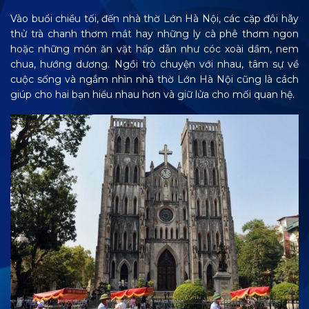
Vào buổi chiều tối, đến nhà thờ Lớn Hà Nội, các cặp đôi hãy
thử trà chanh thơm mát hay những ly cà phê thơm ngon
hoặc những món ăn vặt hấp dẫn như cóc xoài dầm, nem
chua, hướng dương. Ngồi trò chuyện với nhau, tâm sự về
cuộc sống và ngắm nhìn nhà thờ Lớn Hà Nội cũng là cách
giúp cho hai bạn hiểu nhau hơn và giữ lửa cho mối quan hệ.