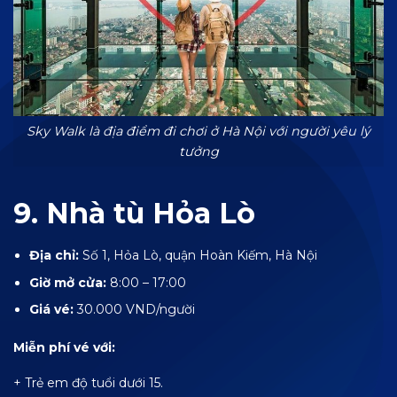
Sky Walk là địa điểm đi chơi ở Hà Nội với người yêu lý
tưởng
9. Nhà tù Hỏa Lò
Địa chỉ:
Số 1, Hỏa Lò, quận Hoàn Kiếm, Hà Nội
Giờ mở cửa:
8:00 – 17:00
Giá vé:
30.000 VND/người
Miễn phí vé với:
+ Trẻ em độ tuổi dưới 15.