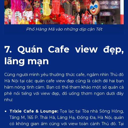
Phố Hàng Mã vào những dịp cận Tết
7. Quán Cafe view đẹp,
lãng mạn
Cùng người mình yêu thưởng thức cafe, ngắm nhìn Thủ đô
Hà Nội tại các quán cafe view đẹp cũng là cách để hai bạn
hâm nóng tình cảm. Bạn có thể tham khảo một số quán cà
phê nổi tiếng với view đẹp, đồ uống thơm ngon dưới đây
như:
Trixie Cafe & Lounge:
Tọa lạc tại Tòa nhà Sông Hồng,
Tầng M, 165 P. Thái Hà, Láng Hạ, Đống Đa, Hà Nội, quán
có không gian ấm cúng với view toàn cảnh Thủ đô. Tại