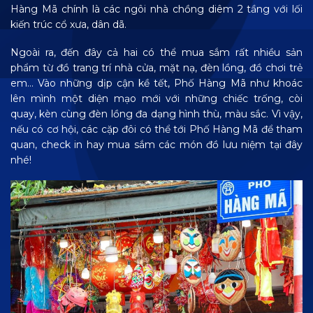
Hàng Mã chính là các ngôi nhà chồng diêm 2 tầng với lối
kiến trúc cổ xưa, dân dã.
Ngoài ra, đến đây cả hai có thể mua sắm rất nhiều sản
phẩm từ đồ trang trí nhà cửa, mặt nạ, đèn lồng, đồ chơi trẻ
em… Vào những dịp cận kề tết, Phố Hàng Mã như khoác
lên mình một diện mạo mới với những chiếc trống, còi
quay, kèn cùng đèn lồng đa dạng hình thù, màu sắc. Vì vậy,
nếu có cơ hội, các cặp đôi có thể tới Phố Hàng Mã để tham
quan, check in hay mua sắm các món đồ lưu niệm tại đây
nhé!