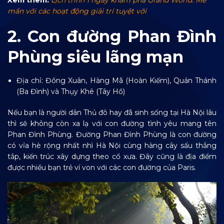
Xem thêm:
Lịch trình 1 ngày khám phá Grand World: Mê
mẩn với các hoạt động giải trí tuyệt vời
2. Con đường Phan Đình
Phùng siêu lãng mạn
Địa chỉ: Đồng Xuân, Hàng Mã (Hoàn Kiếm), Quán Thánh
(Ba Đình) và Thụy Khê (Tây Hồ)
Nếu bạn là người dân Thủ đô hay đã sinh sống tại Hà Nội lâu
thì sẽ không còn xa lạ với con đường tình yêu mang tên
Phan Đình Phùng. Đường Phan Đình Phùng là con đường
có vỉa hè rộng nhất nhì Hà Nội cùng hàng cây sấu thẳng
tắp, kiến trúc xây dựng theo cổ xưa. Đây cũng là địa điểm
được nhiều bạn trẻ ví von với các con đường của Paris.