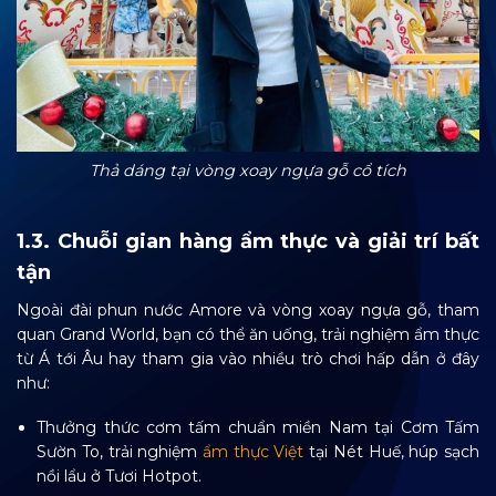
Thả dáng tại vòng xoay ngựa gỗ cổ tích
1.3. Chuỗi gian hàng ẩm thực và giải trí bất
tận
Ngoài đài phun nước Amore và vòng xoay ngựa gỗ, tham
quan Grand World, bạn có thể ăn uống, trải nghiệm ẩm thực
từ Á tới Âu hay tham gia vào nhiều trò chơi hấp dẫn ở đây
như:
Thưởng thức cơm tấm chuẩn miền Nam tại Cơm Tấm
Sườn To, trải nghiệm
ẩm thực Việt
tại Nét Huế, húp sạch
nồi lẩu ở Tươi Hotpot.