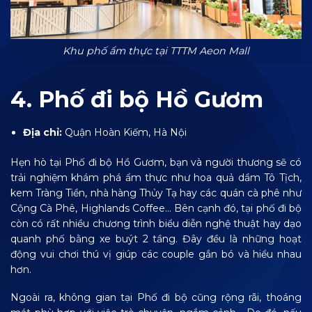
Khu phố ẩm thực tại TTTM Aeon Mall
4. Phố đi bộ Hồ Gươm
Địa chỉ:
Quận Hoàn Kiếm, Hà Nội
Hẹn hò tại Phố đi bộ Hồ Gươm, bạn và người thương sẽ có
trải nghiệm khám phá ẩm thực như hoa quả dầm Tô Tịch,
kem Tràng Tiền, nhà hàng Thủy Tạ hay các quán cà phê như
Cộng Cà Phê, Highlands Coffee… Bên cạnh đó, tại phố đi bộ
còn có rất nhiều chương trình biểu diễn nghệ thuật hay dạo
quanh phố bằng xe buýt 2 tầng. Đây đều là những hoạt
động vui chơi thú vị giúp các couple gắn bó và hiểu nhau
hơn.
Ngoài ra, không gian tại Phố đi bộ cũng rộng rãi, thoáng