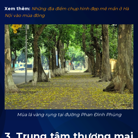
Xem thêm:
Những địa điểm chụp hình đẹp mê mẩn ở Hà
Nội vào mùa đông
Mùa lá vàng rụng tại đường Phan Đình Phùng
3. Trung tâm thương mại