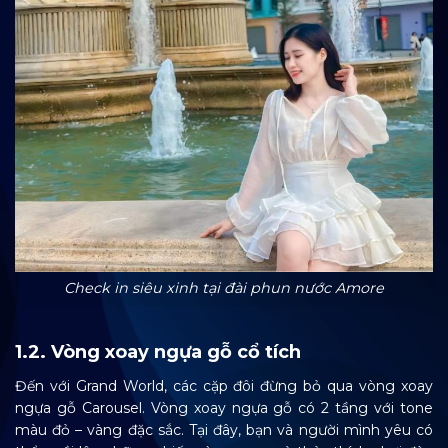
Check in siêu xinh tại đài phun nước Amore
1.2. Vòng xoay ngựa gỗ cổ tích
Đến với Grand World, các cặp đôi đừng bỏ qua vòng xoay
ngựa gỗ Carousel. Vòng xoay ngựa gỗ có 2 tầng với tone
màu đỏ – vàng đặc sắc. Tại đây, bạn và người mình yêu có