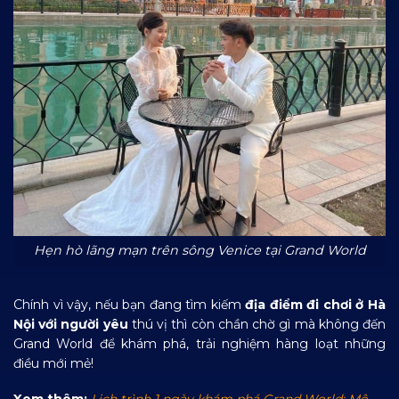
Hẹn hò lãng mạn trên sông Venice tại Grand World
Chính vì vậy, nếu bạn đang tìm kiếm
địa điểm đi chơi ở Hà
Nội với người yêu
thú vị thì còn chần chờ gì mà không đến
Grand World để khám phá, trải nghiệm hàng loạt những
điều mới mẻ!