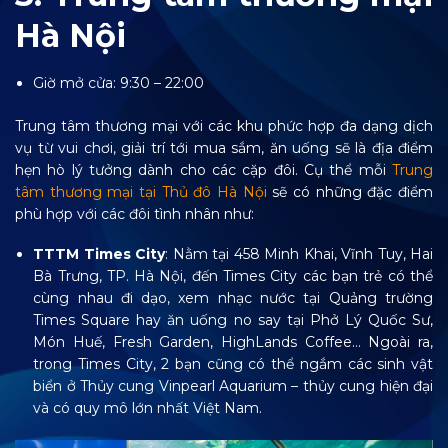
Hà Nội
Giờ mở cửa: 9:30 – 22:00
Trung tâm thương mại với các khu phức hợp đa dạng dịch
vụ từ vui chơi, giải trí tới mua sắm, ăn uống sẽ là địa điểm
hẹn hò lý tưởng dành cho các cặp đôi. Cụ thể mỗi
Trung
tâm thương mại tại Thủ đô Hà Nội
sẽ có những đặc điểm
phù hợp với các đôi tình nhân như:
TTTM Times City
: Nằm tại 458 Minh Khai, Vĩnh Tuy, Hai
Bà Trưng, TP. Hà Nội, đến Times City các bạn trẻ có thể
cùng nhau đi dạo, xem nhạc nước tại Quảng trường
Times Square hay ăn uống no say tại Phở Lý Quốc Sư,
Món Huế, Fresh Garden, HighLands Coffee… Ngoài ra,
trong Times City, 2 bạn cũng có thể ngắm các sinh vật
biển ở Thủy cung Vinpearl Aquarium – thủy cung hiện đại
và có quy mô lớn nhất Việt Nam.