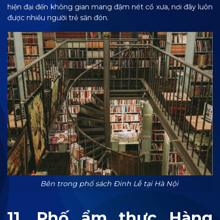
hiện đại đến không gian mang đậm nét cổ xưa, nơi đây luôn
được nhiều người trẻ săn đón.
Bên trong phố sách Đinh Lễ tại Hà Nội
11. Phố ẩm thực Hàng