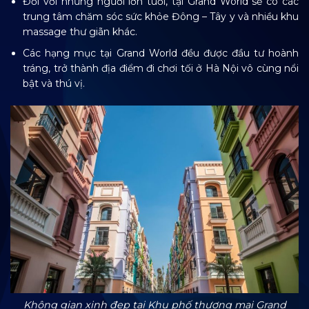
Đối với những người lớn tuổi, tại Grand World sẽ có các
trung tâm chăm sóc sức khỏe Đông – Tây y và nhiều khu
massage thư giãn khác.
Các hạng mục tại Grand World đều được đầu tư hoành
tráng, trở thành địa điểm đi chơi tối ở Hà Nội vô cùng nổi
bật và thú vị.
Không gian xinh đẹp tại Khu phố thương mại Grand