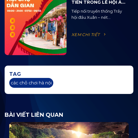
TIÊN TRONG LỄ HỘI ÂM
NHẠC ĐƯỜNG PHỐ
Tiếp nối truyền thống Trẩy
OCEAN JAM 2025
hội đầu Xuân – nét...
XEM CHI TIẾT
TAG
các chỗ chơi hà nội
BÀI VIẾT LIÊN QUAN