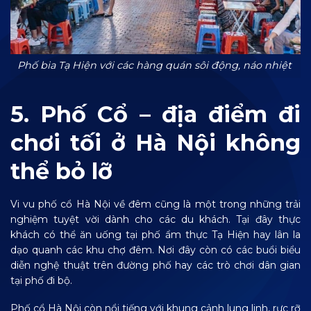
Phố bia Tạ Hiện với các hàng quán sôi động, náo nhiệt
5. Phố Cổ – địa điểm đi
chơi tối ở Hà Nội không
thể bỏ lỡ
Vi vu phố cổ Hà Nội về đêm cũng là một trong những trải
nghiệm tuyệt vời dành cho các du khách. Tại đây thực
khách có thể ăn uống tại phố ẩm thực Tạ Hiện hay lân la
dạo quanh các khu chợ đêm. Nơi đây còn có các buổi biểu
diễn nghệ thuật trên đường phố hay các trò chơi dân gian
tại phố đi bộ.
Phố cổ Hà Nội còn nổi tiếng với khung cảnh lung linh, rực rỡ