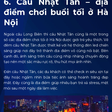
6. Cầu Nhật Tân – địa
điểm chơi buổi tối ở Hà
Nội
Ngoài cầu Long Biên thì cầu Nhật Tân cũng là một trong
số các địa điểm chơi tối ở Hà Nội được giới trẻ yêu thích. Về
đêm cầu Nhật Tân được thiết kế với hệ thống đèn led chiến
sáng giúp nơi đây trở thành địa điểm vô cùng nổi bật. Bên
cạnh đó, ánh sáng trên cầu cũng nhịp nhàng chuyển động
tạo nên một sắc màu rực rỡ, thu hút mọi ánh nhìn.
Đến cầu Nhật Tân, các du khách có thể check in siêu xịn tại
đây hoặc ngắm nhìn bữa tiệc ánh sáng hoành tráng đẹp
mắt. Đây cũng là địa điểm giúp nhiều bạn trẻ xả stress, mệt
mỏi sau một ngày dài làm việc.