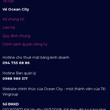
Tin tức
Về Ocean City
Về chúng tôi
Liên hệ
Quy định chung
Chính sách quyền riêng tư
Hotline cho thuê mặt bằng kinh doanh
094 755 68 86
Hotline Ban quản lý
0988 989 317
Website chính thức của Ocean City - một thành viên của TĐ
Vingroup
Số ĐKKD
0102671977 ĐK lần đầu 06/3/2008. ĐK thay đổi tại từng thời