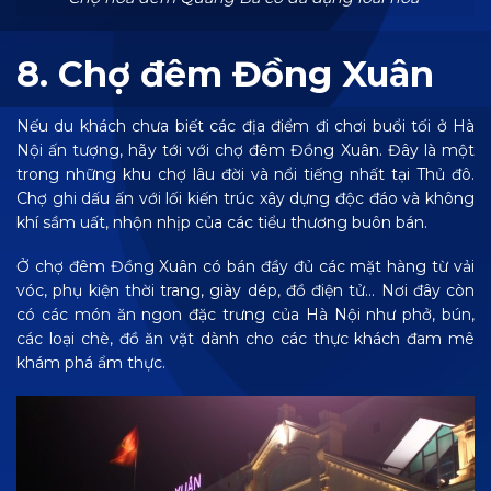
8. Chợ đêm Đồng Xuân
Nếu du khách chưa biết các địa điểm đi chơi buổi tối ở Hà
Nội ấn tượng, hãy tới với chợ đêm Đồng Xuân. Đây là một
trong những khu chợ lâu đời và nổi tiếng nhất tại Thủ đô.
Chợ ghi dấu ấn với lối kiến trúc xây dựng độc đáo và không
khí sầm uất, nhộn nhịp của các tiểu thương buôn bán.
Ở chợ đêm Đồng Xuân có bán đầy đủ các mặt hàng từ vải
vóc, phụ kiện thời trang, giày dép, đồ điện tử… Nơi đây còn
có các món ăn ngon đặc trưng của Hà Nội như phở, bún,
các loại chè, đồ ăn vặt dành cho các thực khách đam mê
khám phá ẩm thực.