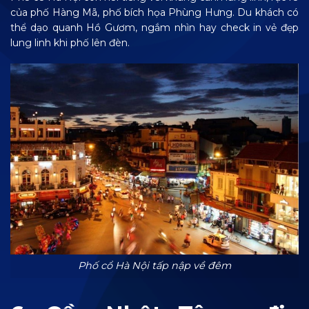
của phố Hàng Mã, phố bích họa Phùng Hưng. Du khách có
thể dạo quanh Hồ Gươm, ngắm nhìn hay check in vẻ đẹp
lung linh khi phố lên đèn.
Phố cổ Hà Nội tấp nập về đêm