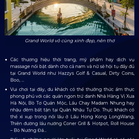
Grand World vô cùng xinh đẹp, nên thơ
Các thương hiệu thời trang, mỹ phẩm hay dịch vụ
massage nổi bật dành cho cả nam và nữ sẽ hội tụ đầy đủ
tại Grand World như Hazzys Golf & Casual, Dirty Coins,
Boo, …
Vui chơi tại đây, du khách có thể thưởng thức ẩm thực
phong phú với các quán ngon trứ danh Nhà Hàng Vị Xưa
Hà Nội, Bò Tơ Quán Mộc, Lẩu Chay Madam Nhung hay
nhậu đêm bất tận tại Quán Nhậu Tự Do. Thực khách có
thể xì xụp trong nồi lẩu ở Lẩu Hong Kong LongWang,
Thiên đường lẩu nướng Coner Grill & Hotpot, Roll House
– Bò Nướng Đá…