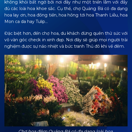
không khỏi bất ngờ bởi nơi đây như một triển lãm với đầy
đủ các loài hoa khoe sắc. Cụ thể, chợ Quảng Bá có đa dạng
hoa lay ơn, hoa đồng tiền, hoa hồng tới hoa Thanh Liễu, hoa
Mon ca da hay Tulip…
Đặc biệt hơn, đến chợ hoa, du khách đừng quên thử sức với
vô vàn góc check in xinh đẹp. Nơi đây sẽ giúp mọi người trải
nghiệm được sự náo nhiệt và bức tranh Thủ đô khi về đêm.
Chợ hoa đêm Quảng Bá có đa dạng loài hoa