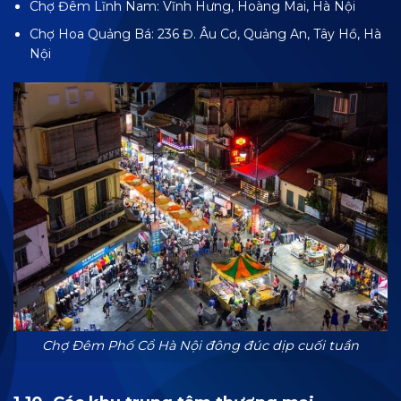
Chợ Đêm Lĩnh Nam: Vĩnh Hưng, Hoàng Mai, Hà Nội
Chợ Hoa Quảng Bá: 236 Đ. Âu Cơ, Quảng An, Tây Hồ, Hà
Nội
Chợ Đêm Phố Cổ Hà Nội đông đúc dịp cuối tuần