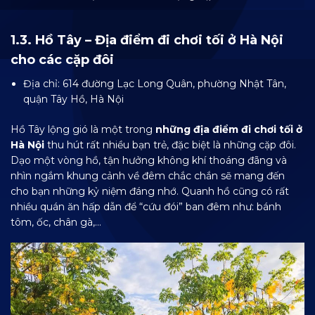
1.3. Hồ Tây – Địa điểm đi chơi tối ở Hà Nội
cho các cặp đôi
Địa chỉ: 614 đường Lạc Long Quân, phường Nhật Tân,
quận Tây Hồ, Hà Nội
Hồ Tây lộng gió là một trong
những địa điểm đi chơi tối ở
Hà Nội
thu hút rất nhiều bạn trẻ, đặc biệt là những cặp đôi.
Dạo một vòng hồ, tận hưởng không khí thoáng đãng và
nhìn ngắm khung cảnh về đêm chắc chắn sẽ mang đến
cho bạn những kỷ niệm đáng nhớ. Quanh hồ cũng có rất
nhiều quán ăn hấp dẫn để “cứu đói” ban đêm như: bánh
tôm, ốc, chân gà,…