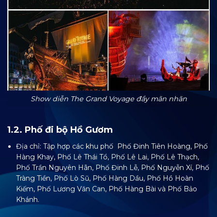
Show diễn The Grand Voyage đầy mãn nhãn
1.2. Phố đi bộ Hồ Gươm
Địa chỉ: Tập hợp các khu phố Phố Đinh Tiên Hoàng, Phố
Hàng Khay, Phố Lê Thái Tổ, Phố Lê Lai, Phố Lê Thạch,
Phố Trần Nguyên Hãn, Phố Đinh Lễ, Phố Nguyễn Xí, Phố
Tràng Tiền, Phố Lò Sũ, Phố Hàng Dầu, Phố Hồ Hoàn
Kiếm, Phố Lương Văn Can, Phố Hàng Bài và Phố Bảo
Khánh.