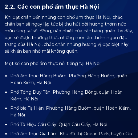
2.2. Các con phố ẩm thực Hà Nội
Khi đặt chân đến những con phố ẩm thực Hà Nội, chắc
chắn bạn sẽ ngay lập tức bị thu hút bởi hương thơm nức
mũi cùng sự sôi động, náo nhiệt của các hàng quán. Tại đây,
bạn sẽ được thưởng thức những món ăn thơm ngon đặc
trưng của Hà Nội, chắc chắn những hương vị đặc biệt này
sẽ khiến bạn nhớ mãi không quên.
Một số con phố ẩm thực nổi tiếng tại Hà Nội:
Phố ẩm thực Hàng Buồm: Phường Hàng Buồm, quận
Hoàn Kiếm, Hà Nội
Phố Tống Duy Tân: Phường Hàng Bông, quận Hoàn
Kiếm, Hà Nội
Phố bia Tạ Hiện: Phường Hàng Buồm, quận Hoàn Kiếm,
Hà Nội
Phố Tô Hiệu Cầu Giấy: Quận Cầu Giấy, Hà Nội
Phố ẩm thực Gia Lâm: Khu đô thị Ocean Park, huyện Gia