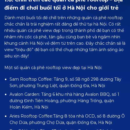
điểm đi chơi buổi tối ở Hà Nội cho giới trẻ
Dành một buổi tối để chill trên những quán cà phê rooftop
chắc chắn là trải nghiệm rất đáng để thử tại hà Nội. Có rất
nhiều quán cà phê view đẹp trong thành phố để bạn có thể
nhâm nhi cốc cà phê, tán gẫu cùng bạn bè và ngắm nhìn
khung cảnh Hà Nội về đêm từ trên cao. Đây chắc chắn sẽ là
view “triệu đô” để bạn có thể chụp những tấm ảnh sống ảo
siêu xịn đấy!
Một số quán cà phê rooftop view đẹp tại Hà Nội:
Sam Rooftop Coffee: Tầng 9, số 58 ngõ 298 đường Tây
Sơn, phường Trung Liệt, quận Đống Đa, Hà Nội
Avalon Garden: Tầng 6 khu nhà hàng Avalon BBQ, số 1
đường Đinh Tiên Hoàng, phường Hàng Trống, quận
Hoàn Kiếm, Hà Nội
Aries Rooftop Coffee:Tầng 8 tòa nhà OCD, số 8 đường Ô
Chợ Dừa, phường Chợ Dừa, quận Đống Đa, Hà Nội