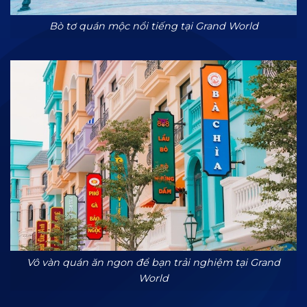
Bò tơ quán mộc nổi tiếng tại Grand World
Vô vàn quán ăn ngon để bạn trải nghiệm tại Grand
World