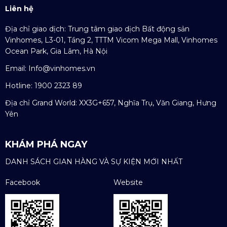
Liên hệ
Địa chỉ giao dịch: Trung tâm giao dịch Bất động sản
Vinhomes, L3-01, Tầng 2, TTTM Vicom Mega Mall, Vinhomes
Ocean Park, Gia Lâm, Hà Nội
Email:
Info@vinhomes.vn
Hotline: 1900 2323 89
Địa chỉ Grand World: XX3G+657, Nghĩa Trụ, Văn Giang, Hưng
Yên
KHÁM PHÁ NGAY
DANH SÁCH GIAN HÀNG VÀ SỰ KIỆN MỚI NHẤT
Facebook
Website