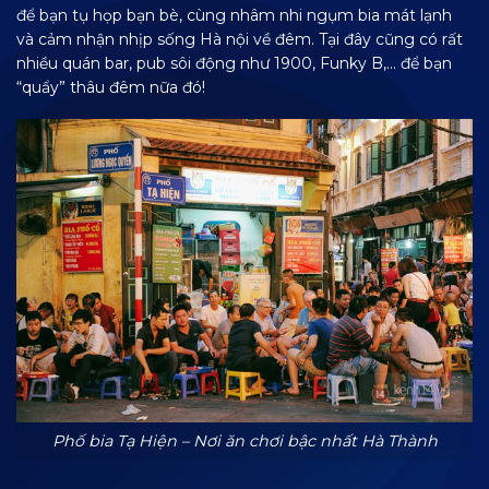
để bạn tụ họp bạn bè, cùng nhâm nhi ngụm bia mát lạnh
và cảm nhận nhịp sống Hà nội về đêm. Tại đây cũng có rất
nhiều quán bar, pub sôi động như 1900, Funky B,… để bạn
“quẩy” thâu đêm nữa đó!
Phố bia Tạ Hiện – Nơi ăn chơi bậc nhất Hà Thành