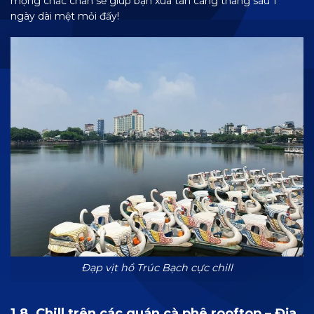
mộng chắc chắn sẽ giúp bạn xua tan căng thẳng sau 1
ngày dài mệt mỏi đấy!
Đạp vịt hồ Trúc Bạch cực chill
1.8. Chill trên các quán cà phê rooftop – Địa