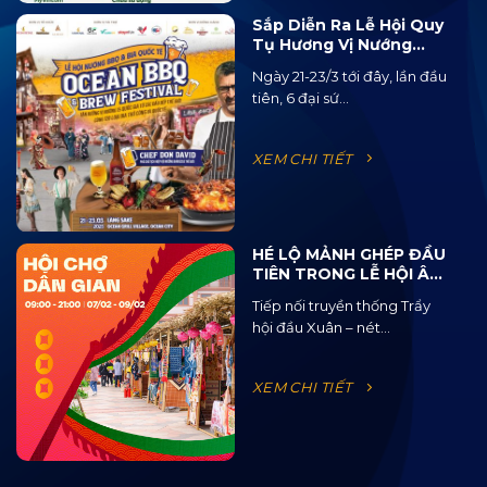
Sắp Diễn Ra Lễ Hội Quy
Tụ Hương Vị Nướng
BBQ Từ 15 Quốc Gia Và
Ngày 21-23/3 tới đây, lần đầu
120 Loại Bia Thủ Công
tiên, 6 đại sứ...
XEM CHI TIẾT
HÉ LỘ MẢNH GHÉP ĐẦU
TIÊN TRONG LỄ HỘI ÂM
NHẠC ĐƯỜNG PHỐ
Tiếp nối truyền thống Trẩy
OCEAN JAM 2025
hội đầu Xuân – nét...
XEM CHI TIẾT