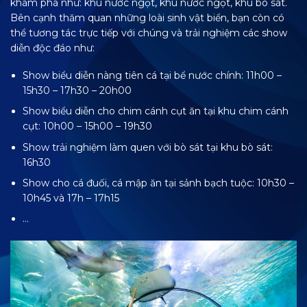
khám phá như: khu nước ngọt, khu nước ngọt, khu bò sát.
Bên cạnh thăm quan những loài sinh vật biển, bạn còn có
thể tương tác trực tiếp với chúng và trải nghiệm các show
diễn độc đáo như:
Show biểu diễn nàng tiên cá tại bể nước chính: 11h00 –
15h30 – 17h30 – 20h00
Show biểu diễn cho chim cánh cụt ăn tại khu chim cánh
cụt: 10h00 – 15h00 – 19h30
Show trải nghiệm làm quen với bò sát tại khu bò sát:
16h30
Show cho cá đuối, cá mập ăn tại sảnh bạch tuộc: 10h30 –
10h45 và 17h – 17h15
…