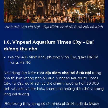
Nhà thờ Lớn Hà Nội – Địa điểm chơi tối ở Hà Nội cổ kính
1.6. Vinpearl Aquarium Times City – Đại
dương thu nhỏ
Địa chỉ: 458 Minh Khai, phường Vĩnh Tuy, quận Hai Bà
Trưng, Hà Nội
Nếu đang tìm kiếm một
địa điểm chơi tối ở Hà Nội
trong
nhà thì bạn không nên bỏ qua Vinpearl Aquarium Times
City. Tại đây, du khách có thể chiêm ngưỡng hơn 30.000
sinh vật biển và tìm hiểu, khám phá những điều thú vị trong
lòng đại dương.
Bên trong thủy cung có rất nhiều phân khu để du khách