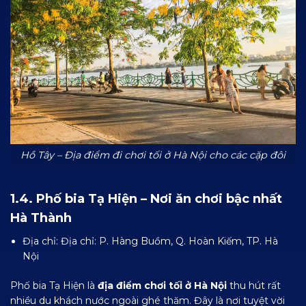
Hồ Tây – Địa điểm đi chơi tối ở Hà Nội cho các cặp đôi
1.4. Phố bia Tạ Hiện – Nơi ăn chơi bậc nhất
Hà Thành
Địa chỉ: Địa chỉ: P. Hàng Buồm, Q. Hoàn Kiếm, TP. Hà
Nội
Phố bia Tạ Hiện là
địa điểm chơi tối ở Hà Nội
thu hút rất
nhiều du khách nước ngoài ghé thăm. Đây là nơi tuyệt vời