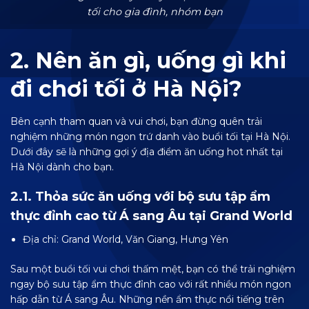
tối cho gia đình, nhóm bạn
2. Nên ăn gì, uống gì khi
đi chơi tối ở Hà Nội?
Bên cạnh tham quan và vui chơi, bạn đừng quên trải
nghiệm những món ngon trứ danh vào buổi tối tại Hà Nội.
Dưới đây sẽ là những gợi ý địa điểm ăn uống hot nhất tại
Hà Nội dành cho bạn.
2.1. Thỏa sức ăn uống với bộ sưu tập ẩm
thực đỉnh cao từ Á sang Âu tại Grand World
Địa chỉ: Grand World, Văn Giang, Hưng Yên
Sau một buổi tối vui chơi thấm mệt, bạn có thể trải nghiệm
ngay bộ sưu tập ẩm thực đỉnh cao với rất nhiều món ngon
hấp dẫn từ Á sang Âu. Những nền ẩm thực nổi tiếng trên