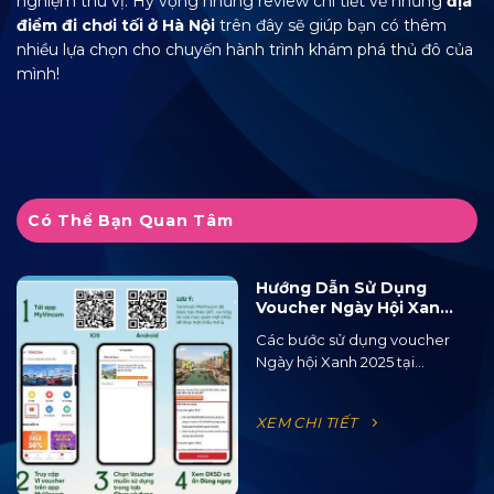
nghiệm thú vị. Hy vọng những review chi tiết về những
địa
điểm đi chơi tối ở Hà Nội
trên đây sẽ giúp bạn có thêm
nhiều lựa chọn cho chuyến hành trình khám phá thủ đô của
mình!
Có Thể Bạn Quan Tâm
Hướng Dẫn Sử Dụng
Voucher Ngày Hội Xanh
2025 Tại Ocean City
Các bước sử dụng voucher
Ngày hội Xanh 2025 tại...
XEM CHI TIẾT