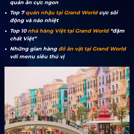
quán ăn cực ngon
Top 7
quán nhậu tại Grand World
cực sôi
động và náo nhiệt
Top 10
nhà hàng Việt tại Grand World
“đậm
chất Việt”
Những gian hàng
đồ ăn vặt tại Grand World
với menu siêu thú vị