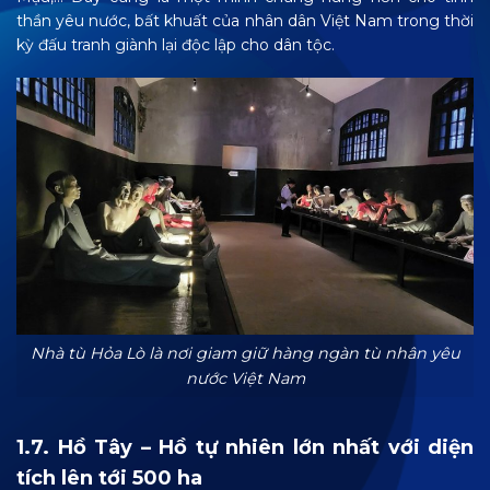
thần yêu nước, bất khuất của nhân dân Việt Nam trong thời
kỳ đấu tranh giành lại độc lập cho dân tộc.
Nhà tù Hỏa Lò là nơi giam giữ hàng ngàn tù nhân yêu
nước Việt Nam
1.7. Hồ Tây – Hồ tự nhiên lớn nhất với diện
tích lên tới 500 ha