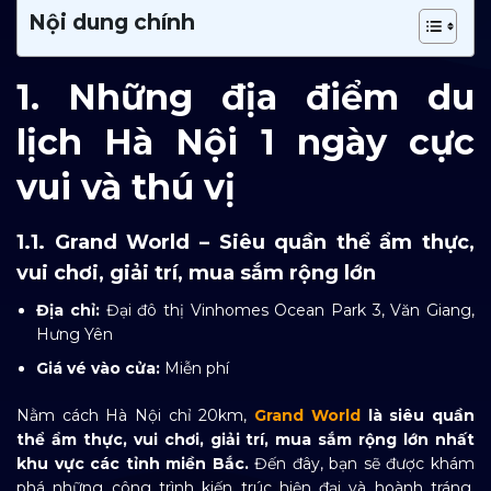
Nội dung chính
1. Những địa điểm du
lịch Hà Nội 1 ngày cực
vui và thú vị
1.1. Grand World – Siêu quần thể ẩm thực,
vui chơi, giải trí, mua sắm rộng lớn
Địa chỉ:
Đại đô thị Vinhomes Ocean Park 3, Văn Giang,
Hưng Yên
Giá vé vào cửa:
Miễn phí
Nằm cách Hà Nội chỉ 20km,
Grand World
là siêu quần
thể ẩm thực, vui chơi, giải trí, mua sắm rộng lớn nhất
khu vực các tỉnh miền Bắc.
Đến đây, bạn sẽ được khám
phá những công trình kiến trúc hiện đại và hoành tráng,