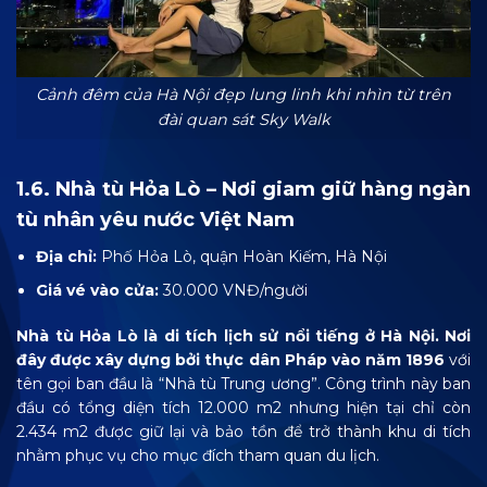
Cảnh đêm của Hà Nội đẹp lung linh khi nhìn từ trên
đài quan sát Sky Walk
1.6. Nhà tù Hỏa Lò – Nơi giam giữ hàng ngàn
tù nhân yêu nước Việt Nam
Địa chỉ:
Phố Hỏa Lò, quận Hoàn Kiếm, Hà Nội
Giá vé vào cửa:
30.000 VNĐ/người
Nhà tù Hỏa Lò là di tích lịch sử nổi tiếng ở Hà Nội. Nơi
đây được xây dựng bởi thực dân Pháp vào năm 1896
với
tên gọi ban đầu là “Nhà tù Trung ương”. Công trình này ban
đầu có tổng diện tích 12.000 m2 nhưng hiện tại chỉ còn
2.434 m2 được giữ lại và bảo tồn để trở thành khu di tích
nhằm phục vụ cho mục đích tham quan du lịch.