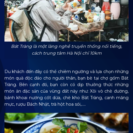
Bát Tràng là một làng nghề truyền thống nổi tiếng,
cách trung tâm Hà Nội chỉ 10km
Du khách đến đây có thể chiêm ngưỡng và lựa chọn những
món quà độc đáo cho người thân, bạn bè tại chợ gốm Bát
Tràng. Bên cạnh đó, bạn còn có dịp thưởng thức những
món ăn đặc sản của vùng đất này như: Xôi vò chè đường,
bánh khoai nướng cốt dừa, chè kho Bát Tràng, canh măng
mực, rượu Bách Nhật, trà hột hoa sói,…..