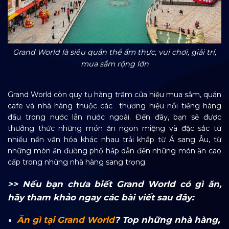
Grand World là siêu quần thể ẩm thực, vui chơi, giải trí,
mua sắm rộng lớn
Grand World còn quy tụ hàng trăm cửa hiệu mua sắm, quán
cafe và nhà hàng thuộc các thương hiệu nổi tiếng hàng
đầu trong nước lẫn nước ngoài. Đến đây, bạn sẽ được
thưởng thức những món ăn ngon miệng và đặc sắc từ
nhiều nền văn hóa khác nhau trải khắp từ Á sang Âu, từ
những món ăn đường phố hấp dẫn đến những món ăn cao
cấp trong những nhà hàng sang trọng.
>> Nếu bạn chưa biết Grand World có gì ăn,
hãy tham khảo ngay các bài viết sau đây:
Ăn gì tại Grand World
? Top những nhà hàng,