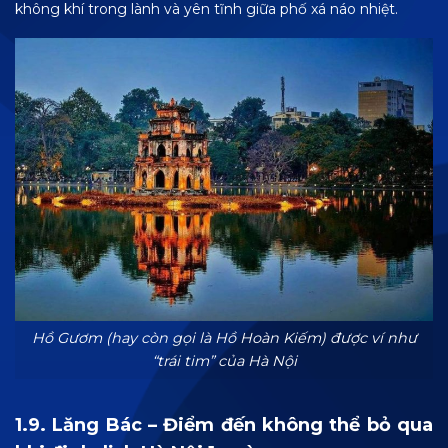
không khí trong lành và yên tĩnh giữa phố xá náo nhiệt.
Hồ Gươm (hay còn gọi là Hồ Hoàn Kiếm) được ví như
“trái tim” của Hà Nội
1.9. Lăng Bác – Điểm đến không thể bỏ qua