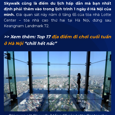
Skywalk cũng là điểm du lịch hấp dẫn mà bạn nhất
định phải thêm vào trong lịch trình 1 ngày ở Hà Nội của
mình.
Đài quan sát này nằm ở tầng 65 của tòa nhà Lotte
Center – tòa nhà cao thứ hai tại Hà Nội, đứng sau
Keangnam Landmark 72.
>> Xem thêm: Top 17
địa điểm đi chơi cuối tuần
ở Hà Nội
“chill hết nấc”