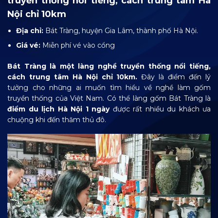
truyền thống nổi tiếng, cách trung tâm Hà
Nội chỉ 10km
Địa chỉ:
Bát Tràng, huyện Gia Lâm, thành phố Hà Nội.
Giá vé:
Miễn phí vé vào cổng
Bát Tràng là một làng nghề truyền thống nổi tiếng,
cách trung tâm Hà Nội chỉ 10km.
Đây là điểm đến lý
tưởng cho những ai muốn tìm hiểu về nghề làm gốm
truyền thống của Việt Nam. Có thể làng gốm Bát Tràng là
điểm du lịch Hà Nội 1 ngày
được rất nhiều du khách ưa
chuộng khi đến thăm thủ đô.