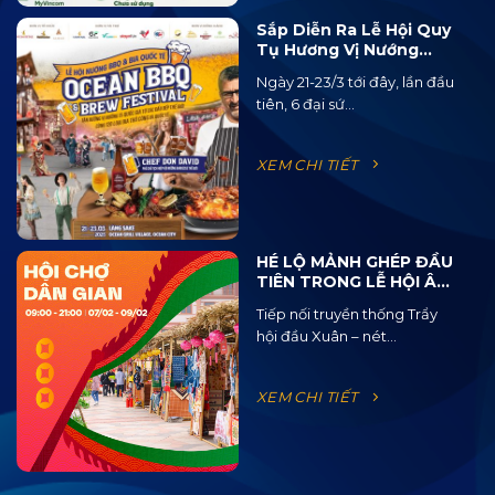
Sắp Diễn Ra Lễ Hội Quy
Tụ Hương Vị Nướng
BBQ Từ 15 Quốc Gia Và
Ngày 21-23/3 tới đây, lần đầu
120 Loại Bia Thủ Công
tiên, 6 đại sứ...
XEM CHI TIẾT
HÉ LỘ MẢNH GHÉP ĐẦU
TIÊN TRONG LỄ HỘI ÂM
NHẠC ĐƯỜNG PHỐ
Tiếp nối truyền thống Trẩy
OCEAN JAM 2025
hội đầu Xuân – nét...
XEM CHI TIẾT