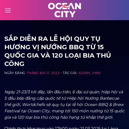
Skip
to
content
SẮP DIỄN RA LỄ HỘI QUY TỤ
HƯƠNG VỊ NƯỚNG BBQ TỪ 15
QUỐC GIA VÀ 120 LOẠI BIA THỦ
CÔNG
NGÀY ĐĂNG
THÁNG BA 17, 2025
- TÁC GIẢ:
ADMIN_VHM
Ngày 21-23/3 tới đây, lần đầu tiên, 6 đại sứ quán, hiệp hội và
5 đầu bếp đẳng cấp quốc tế từ Hiệp hội Nướng Barbecue
thế giới, Worldchefs sẽ quy tụ tại lễ hội Ocean BBQ & Brew
Festival tại Ocean City, mang tới 150 món nướng từ 15 quốc
gia và 120 loại bia thủ công hảo hạng từ khắp thế giới.
Chính thức khai mạc vào 17h00 ngày 21.03.2025 tại Làng