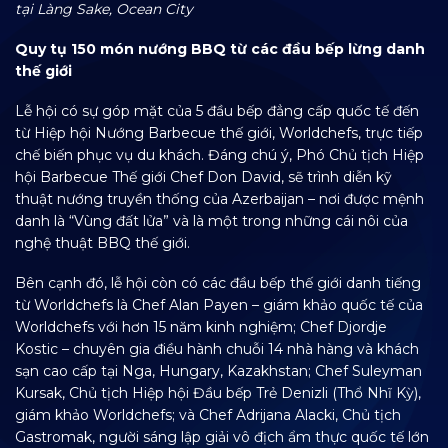
tại Làng Sake, Ocean City
Quy tụ 150 món nướng BBQ từ các đầu bếp lừng danh
thế giới
Lễ hội có sự góp mặt của 5 đầu bếp đẳng cấp quốc tế đến
từ Hiệp hội Nướng Barbecue thế giới, Worldchefs, trực tiếp
chế biến phục vụ du khách. Đáng chú ý, Phó Chủ tịch Hiệp
hội Barbecue Thế giới Chef Don David, sẽ trình diễn kỹ
thuật nướng truyền thống của Azerbaijan – nơi được mệnh
danh là “Vùng đất lửa” và là một trong những cái nôi của
nghệ thuật BBQ thế giới.
Bên cạnh đó, lễ hội còn có các đầu bếp thế giới danh tiếng
từ Worldchefs là Chef Alan Payen – giám khảo quốc tế của
Worldchefs với hơn 15 năm kinh nghiệm; Chef Djordje
Kostic – chuyên gia điều hành chuỗi 14 nhà hàng và khách
sạn cao cấp tại Nga, Hungary, Kazakhstan; Chef Suleyman
Kursak, Chủ tịch Hiệp hội Đầu bếp Trẻ Denizli (Thổ Nhĩ Kỳ),
giám khảo Worldchefs; và Chef Adrijana Alacki, Chủ tịch
Gastromak, người sáng lập giải vô địch ẩm thực quốc tế lớn