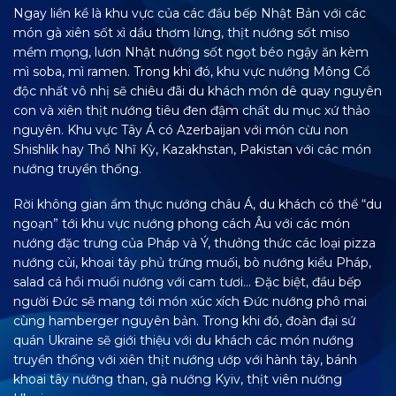
Ngay liền kề là khu vực của các đầu bếp Nhật Bản với các
món gà xiên sốt xì dầu thơm lừng, thịt nướng sốt miso
mềm mọng, lươn Nhật nướng sốt ngọt béo ngậy ăn kèm
mì soba, mì ramen. Trong khi đó, khu vực nướng Mông Cổ
độc nhất vô nhị sẽ chiêu đãi du khách món dê quay nguyên
con và xiên thịt nướng tiêu đen đậm chất du mục xứ thảo
nguyên. Khu vực Tây Á có Azerbaijan với món cừu non
Shishlik hay Thổ Nhĩ Kỳ, Kazakhstan, Pakistan với các món
nướng truyền thống.
Rời không gian ẩm thực nướng châu Á, du khách có thể “du
ngoạn” tới khu vực nướng phong cách Âu với các món
nướng đặc trưng của Pháp và Ý, thưởng thức các loại pizza
nướng củi, khoai tây phủ trứng muối, bò nướng kiểu Pháp,
salad cá hồi muối nướng với cam tươi… Đặc biệt, đầu bếp
người Đức sẽ mang tới món xúc xích Đức nướng phô mai
cùng hamberger nguyên bản. Trong khi đó, đoàn đại sứ
quán Ukraine sẽ giới thiệu với du khách các món nướng
truyền thống với xiên thịt nướng ướp với hành tây, bánh
khoai tây nướng than, gà nướng Kyiv, thịt viên nướng