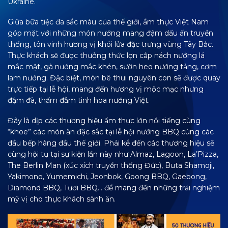
Ukraine.
Giữa bữa tiệc đa sắc màu của thế giới, ẩm thực Việt Nam
góp mặt với những món nướng mang đậm dấu ấn truyền
thống, tôn vinh hương vị khói lửa đặc trưng vùng Tây Bắc.
Thực khách sẽ được thưởng thức lợn cắp nách nướng lá
mắc mật, gà nướng mắc khén, sườn heo nướng tảng, cơm
lam nướng. Đặc biệt, món bê thui nguyên con sẽ được quay
trực tiếp tại lễ hội, mang đến hương vị mộc mạc nhưng
đậm đà, thấm đẫm tinh hoa nướng Việt.
Đây là dịp các thương hiệu ẩm thực lớn nổi tiếng cùng
“khoe” các món ăn đặc sắc tại lễ hội nướng BBQ cùng các
đầu bếp hàng đầu thế giới. Phải kể đến các thương hiệu sẽ
cùng hội tụ tại sự kiện lần này như Almaz, Lagoon, La’Pizza,
The Berlin Man (xúc xích truyền thống Đức), Buta Shamoji,
Yakimono, Yumemichi, Jeonbok, Goong BBQ, Gaebong,
Diamond BBQ, Tươi BBQ… để mang đến những trải nghiệm
mỹ vị cho thực khách sành ăn.