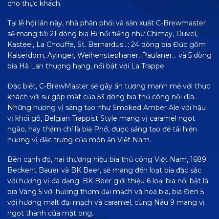
cho thực khách.
Tại lễ hội lần này, nhà phân phối và sản xuất C-Brewmaster
sẽ mang tới 21 dòng bia Bỉ nổi tiếng như Chimay, Duvel,
Kasteel, La Chouffe, St. Bernardus…; 24 dòng bia Đức gồm
Kaiserdom, Ayinger, Weihenstephaner, Paulaner… và 5 dòng
bia Hà Lan thượng hạng, nổi bật với La Trappe.
Đặc biệt, C-BrewMaster sẽ gây ấn tượng mạnh mẽ với thực
khách với sự góp mặt của 53 dòng bia thủ công nội địa.
Những hương vị sáng tạo như Smoked Amber Ale với hậu
vị khói gỗ, Belgian Trappist Style mang vị caramel ngọt
ngào, hay thậm chí là bia Phở, được sáng tạo để tái hiện
hương vị đặc trưng của món ăn Việt Nam.
Bên cạnh đó, hai thương hiệu bia thủ công Việt Nam, 1689
Beckent Bauer và BK Beer, sẽ mang đến loạt bia đặc sắc
với hương vị đa dạng. BK Beer giới thiệu 6 loại bia nổi bật là
bia Vàng 5 với hương thơm đại mạch và hoa bia, bia Đen 5
với hương malt đại mạch và caramel, cùng Nâu 9 mang vị
ngọt thanh của mật ong.