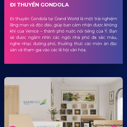
ĐI THUYỀN GONDOLA
Đi thuyền Gondola tại Grand World là một trải nghiệm
lãng mạn và độc đáo, giúp bạn cảm nhận được không
khí của Venice – thành phố nước nổi tiếng của Ý. Bạn
sẽ được ngắm nhìn các ngôi nhà phố đa sắc màu,
nghe nhạc đường phố, thưởng thức các món ăn đặc
sản và tham gia vào các lễ hội văn hóa.