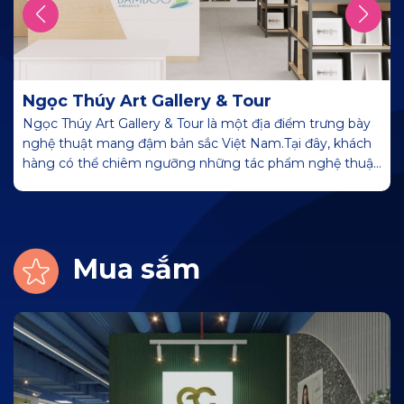
Ngọc Thúy Art Gallery & Tour
Ngọc Thúy Art Gallery & Tour là một địa điểm trưng bày
nghệ thuật mang đậm bản sắc Việt Nam.Tại đây, khách
hàng có thể chiêm ngưỡng những tác phẩm nghệ thuật
của các nghệ sĩ, được sáng tác từ các chất liệu truyền
thống như sơn mài, lụa, gốm sứ,…
Mua sắm