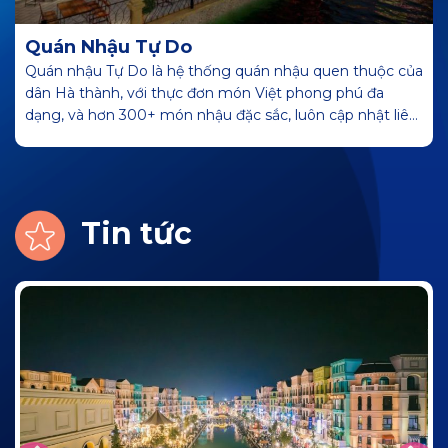
Quán Nhậu Tự Do
Quán nhậu Tự Do là hệ thống quán nhậu quen thuộc của
dân Hà thành, với thực đơn món Việt phong phú đa
dạng, và hơn 300+ món nhậu đặc sắc, luôn cập nhật liên
tục từ các đầu bếp lâu năm. Không chỉ là địa điểm
thưởng thức ẩm thực hấp dẫn cho thực khách mà Tự Do
là nơi khách hàng có thể thỏa mái check-in để lưu lại
những bức ảnh đẹp cùng bạn bè, người thân.
Tin tức