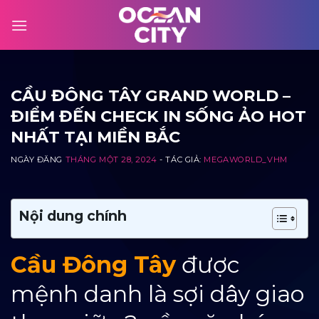
Skip
to
content
CẦU ĐÔNG TÂY GRAND WORLD –
ĐIỂM ĐẾN CHECK IN SỐNG ẢO HOT
NHẤT TẠI MIỀN BẮC
NGÀY ĐĂNG
THÁNG MỘT 28, 2024
- TÁC GIẢ:
MEGAWORLD_VHM
Nội dung chính
Cầu Đông Tây
được
mệnh danh là sợi dây giao