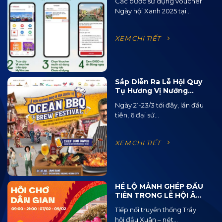
Các bước sử dụng voucher
Ngày hội Xanh 2025 tại...
XEM CHI TIẾT
Sắp Diễn Ra Lễ Hội Quy
Tụ Hương Vị Nướng
BBQ Từ 15 Quốc Gia Và
Ngày 21-23/3 tới đây, lần đầu
120 Loại Bia Thủ Công
tiên, 6 đại sứ...
XEM CHI TIẾT
HÉ LỘ MẢNH GHÉP ĐẦU
TIÊN TRONG LỄ HỘI ÂM
NHẠC ĐƯỜNG PHỐ
Tiếp nối truyền thống Trẩy
OCEAN JAM 2025
hội đầu Xuân – nét...