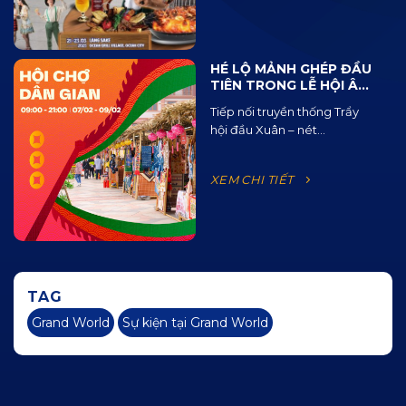
HÉ LỘ MẢNH GHÉP ĐẦU
TIÊN TRONG LỄ HỘI ÂM
NHẠC ĐƯỜNG PHỐ
Tiếp nối truyền thống Trẩy
OCEAN JAM 2025
hội đầu Xuân – nét...
XEM CHI TIẾT
TAG
Grand World
Sự kiện tại Grand World