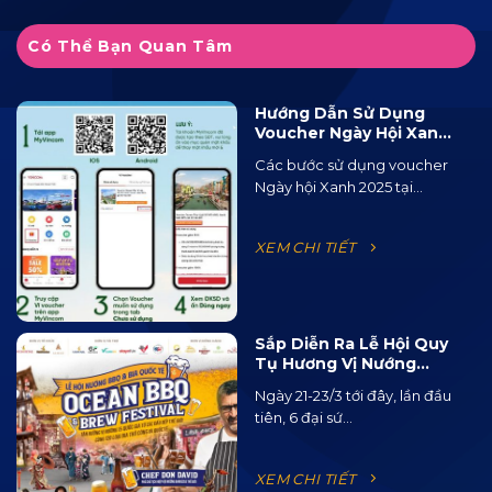
Có Thể Bạn Quan Tâm
Hướng Dẫn Sử Dụng
Voucher Ngày Hội Xanh
2025 Tại Ocean City
Các bước sử dụng voucher
Ngày hội Xanh 2025 tại...
XEM CHI TIẾT
Sắp Diễn Ra Lễ Hội Quy
Tụ Hương Vị Nướng
BBQ Từ 15 Quốc Gia Và
Ngày 21-23/3 tới đây, lần đầu
120 Loại Bia Thủ Công
tiên, 6 đại sứ...
XEM CHI TIẾT