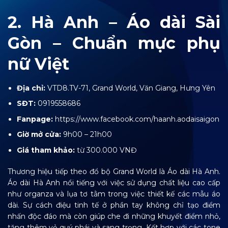
2. Hà Anh – Áo dài Sài
Gòn – Chuẩn mực phụ
nữ Việt
Địa chỉ:
VTD8.TV-71, Grand World, Văn Giang, Hưng Yên
SĐT:
0919558686
Fanpage:
https://www.facebook.com/haanh.aodaisaigon
Giờ mở cửa:
9h00 – 21h00
Giá tham khảo:
từ 300.000 VNĐ
Thương hiệu tiếp theo đổ bộ Grand World là Áo dài Hà Anh.
Áo dài Hà Anh nổi tiếng với việc sử dụng chất liệu cao cấp
như organza và lụa tơ tằm trong việc thiết kế các mẫu áo
dài. Sự cách điệu tinh tế ở phần tay không chỉ tạo điểm
nhấn độc đáo mà còn giúp che đi những khuyết điểm nhỏ,
tăng thêm vẻ quý phái và sang trọng. Kết hợp với các tone