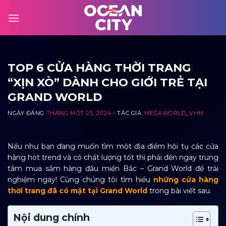
Skip
to
content
TOP 6 CỬA HÀNG THỜI TRANG
“XỊN XÒ” DÀNH CHO GIỚI TRẺ TẠI
GRAND WORLD
NGÀY ĐĂNG
THÁNG MỘT 25, 2024
- TÁC GIẢ:
MEGAWORLD_VHM
Nếu như bạn đang muốn tìm một địa điểm hội tụ các cửa
hàng hot trend và có chất lượng tốt thì phải đến ngay trung
tâm mua sắm hàng đầu miền Bắc – Grand World để trải
nghiệm ngay! Cùng chúng tôi tìm hiểu
những cửa hàng
thời trang đã có mặt tại Grand World
trong bài viết sau.
Nội dung chính