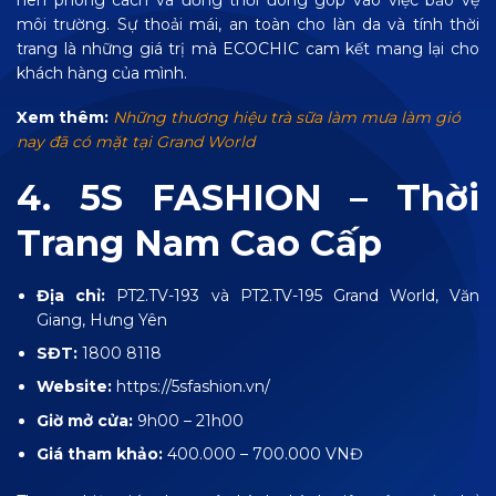
nên phong cách và đồng thời đóng góp vào việc bảo vệ
môi trường. Sự thoải mái, an toàn cho làn da và tính thời
trang là những giá trị mà ECOCHIC cam kết mang lại cho
khách hàng của mình.
Xem thêm:
Những thương hiệu trà sữa làm mưa làm gió
nay đã có mặt tại Grand World
4. 5S FASHION – Thời
Trang Nam Cao Cấp
Địa chỉ:
PT2.TV-193 và PT2.TV-195 Grand World, Văn
Giang, Hưng Yên
SĐT:
1800 8118
Website:
https://5sfashion.vn/
Giờ mở cửa:
9h00 – 21h00
Giá tham khảo:
400.000 – 700.000 VNĐ