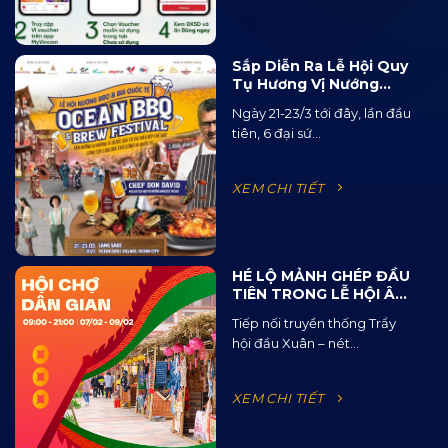
Sắp Diễn Ra Lễ Hội Quy
Tụ Hương Vị Nướng
BBQ Từ 15 Quốc Gia Và
Ngày 21-23/3 tới đây, lần đầu
120 Loại Bia Thủ Công
tiên, 6 đại sứ...
XEM CHI TIẾT
HÉ LỘ MẢNH GHÉP ĐẦU
TIÊN TRONG LỄ HỘI ÂM
NHẠC ĐƯỜNG PHỐ
Tiếp nối truyền thống Trẩy
OCEAN JAM 2025
hội đầu Xuân – nét...
XEM CHI TIẾT