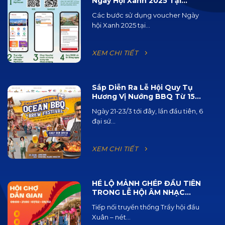
Ngày Hội Xanh 2025 Tại
Ocean City
Các bước sử dụng voucher Ngày
hội Xanh 2025 tại...
XEM CHI TIẾT
Sắp Diễn Ra Lễ Hội Quy Tụ
Hương Vị Nướng BBQ Từ 15
Quốc Gia Và 120 Loại Bia Thủ
Ngày 21-23/3 tới đây, lần đầu tiên, 6
Công
đại sứ...
XEM CHI TIẾT
HÉ LỘ MẢNH GHÉP ĐẦU TIÊN
TRONG LỄ HỘI ÂM NHẠC
ĐƯỜNG PHỐ OCEAN JAM
Tiếp nối truyền thống Trẩy hội đầu
2025
Xuân – nét...