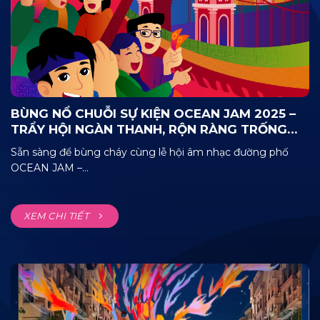
BÙNG NỔ CHUỖI SỰ KIỆN OCEAN JAM 2025 –
TRẨY HỘI NGÀN THANH, RỘN RÀNG TRỐNG
CANH!
Sẵn sàng để bùng cháy cùng lễ hội âm nhạc đường phố
OCEAN JAM –...
XEM CHI TIẾT