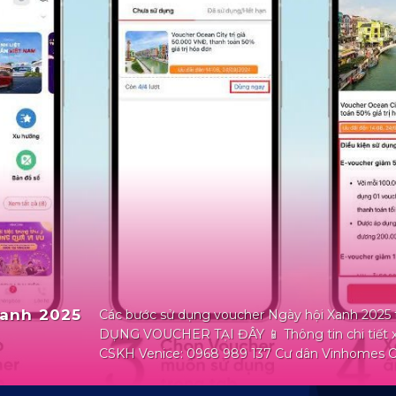
Xanh 2025
Các bước sử dụng voucher Ngày hội Xanh 202
DỤNG VOUCHER TẠI ĐÂY 📱 Thông tin chi tiết xi
CSKH Venice: 0968 989 137 Cư dân Vinhomes O