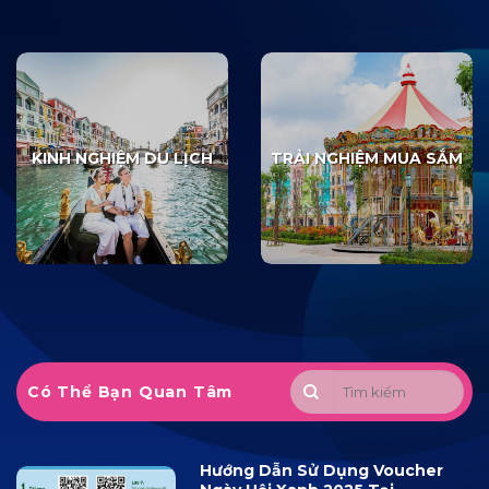
KINH NGHIỆM DU LỊCH
TRẢI NGHIỆM MUA SẮM
Có Thể Bạn Quan Tâm
Hướng Dẫn Sử Dụng Voucher