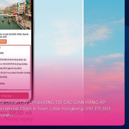
5 tại Ocean City CHỈ ĐƯỜNG TỚI CÁC GIAN HÀNG ÁP
n liên hệ: CSKH K-Town, Little Hongkong: 093 375 3513
cean...