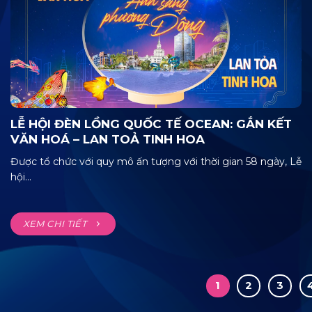
LỄ HỘI ĐÈN LỒNG QUỐC TẾ OCEAN: GẮN KẾT
VĂN HOÁ – LAN TOẢ TINH HOA
Được tổ chức với quy mô ấn tượng với thời gian 58 ngày, Lễ
hội...
XEM CHI TIẾT
1
2
3