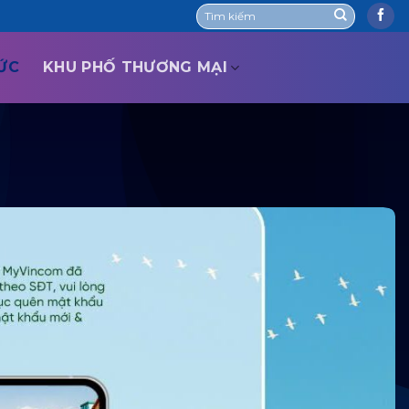
TỨC
KHU PHỐ THƯƠNG MẠI