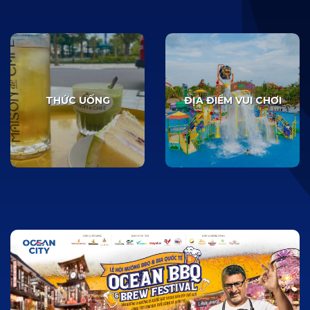
THỨC UỐNG
ĐỊA ĐIỂM VUI CHƠI