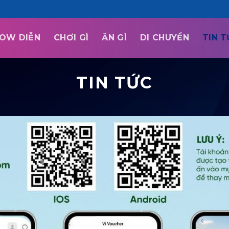
OW DIỄN
CHƠI GÌ
ĂN GÌ
DI CHUYỂN
TIN 
TIN TỨC