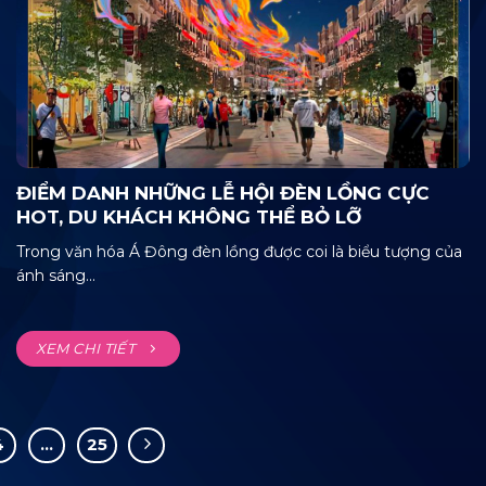
ĐIỂM DANH NHỮNG LỄ HỘI ĐÈN LỒNG CỰC
HOT, DU KHÁCH KHÔNG THỂ BỎ LỠ
Trong văn hóa Á Đông đèn lồng được coi là biểu tượng của
ánh sáng...
XEM CHI TIẾT
4
…
25