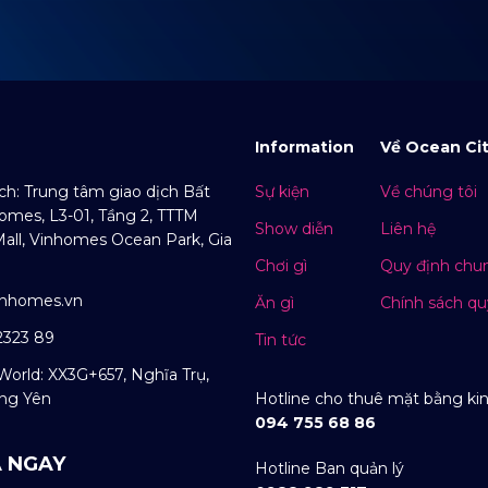
Information
Về Ocean Ci
ịch: Trung tâm giao dịch Bất
Sự kiện
Về chúng tôi
omes, L3-01, Tầng 2, TTTM
Show diễn
Liên hệ
ll, Vinhomes Ocean Park, Gia
Chơi gì
Quy định chu
inhomes.vn
Ăn gì
Chính sách qu
2323 89
Tin tức
World: XX3G+657, Nghĩa Trụ,
ng Yên
Hotline cho thuê mặt bằng ki
094 755 68 86
 NGAY
Hotline Ban quản lý