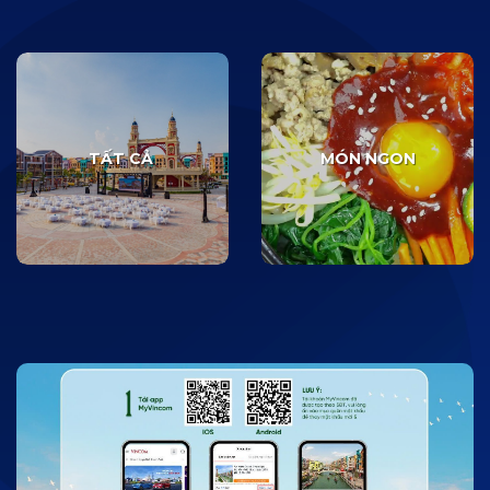
TẤT CẢ
MÓN NGON