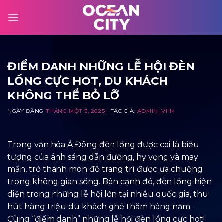
Skip
to
content
ĐIỂM DANH NHỮNG LỄ HỘI ĐÈN
LỒNG CỰC HOT, DU KHÁCH
KHÔNG THỂ BỎ LỠ
NGÀY ĐĂNG
THÁNG MỘT 3, 2025
- TÁC GIẢ:
ADMIN_VHM
Trong văn hóa Á Đông đèn lồng được coi là biểu
tượng của ánh sáng dẫn đường, hy vọng và may
mắn, trở thành món đồ trang trí được ưa chuộng
trong không gian sống. Bên cạnh đó, đèn lồng hiện
diện trong những lễ hội lớn tại nhiều quốc gia, thu
hút hàng triệu du khách ghé thăm hàng năm.
Cùng “điểm danh” những lễ hội đèn lồng cực hot!