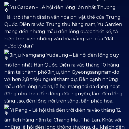
Yu Garden – Lễ hội đèn lồng lớn nhất Thượng
Hải, trở thành di sản văn hóa phi vật thể của Trung
Quốc. Diễn ra vào Trung thu hàng năm, Yu Garden
mang đến những mẫu đèn lồng được thiết kế, tái
hiện trọn vẹn những văn hóa vàng son của “đất
nước tỷ dân”.
Jinju Namgang Yudeung – Lễ hội đèn lồng quy
mô lớn nhất Hàn Quốc. Diễn ra vào tháng 10 hàng
năm tại thành phố Jinju, tỉnh Gyeongsangnam-do
với hơn 2,8 triệu người tham dự. Bên cạnh những
mẫu đèn lồng rực rỡ, lễ hội mang tới đa dạng hoạt
động như treo đèn lồng ước nguyện, làm đèn lồng
sáng tạo, đèn lồng nổi trên sông, bắn pháo hoa…
Yi Peng – Lễ hội thả đèn trời diễn ra vào tháng 12
âm lịch hàng năm tại Chiang Mai, Thái Lan. Khác với
những lễ hội đèn long thông thường, du khách đến