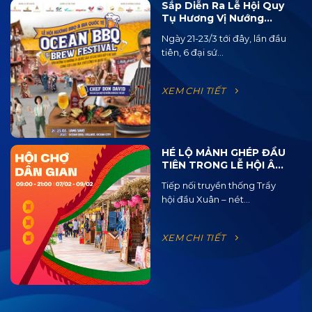
Sắp Diễn Ra Lễ Hội Quy
Tụ Hương Vị Nướng
BBQ Từ 15 Quốc Gia Và
Ngày 21-23/3 tới đây, lần đầu
120 Loại Bia Thủ Công
tiên, 6 đại sứ...
XEM CHI TIẾT
HÉ LỘ MẢNH GHÉP ĐẦU
TIÊN TRONG LỄ HỘI ÂM
NHẠC ĐƯỜNG PHỐ
Tiếp nối truyền thống Trẩy
OCEAN JAM 2025
hội đầu Xuân – nét...
XEM CHI TIẾT