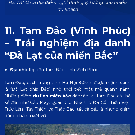
Bãi Cát Cò là địa điểm nghỉ dưỡng lý tưởng cho nhiều
du khách
11. Tam Đảo (Vĩnh Phúc)
– Trải nghiệm địa danh
“Đà Lạt của miền Bắc”
Địa chỉ:
Thị trấn Tam Đảo, tỉnh Vĩnh Phúc
Tam Đảo, cách trung tâm Hà Nội 80km, được mệnh danh
là “Đà Lạt phía Bắc” nhờ thời tiết mát mẻ quanh năm.
Những điểm
du lịch miền bắc
đặc sắc tại Tam Đảo có thể
kể đến như Cầu Mây, Quán Gió, Nhà thờ Đá Cổ, Thiền Viện
Trúc Lâm Tây Thiên, và Thác Bạc, tất cả đều là những điểm
dừng chân tuyệt vời.