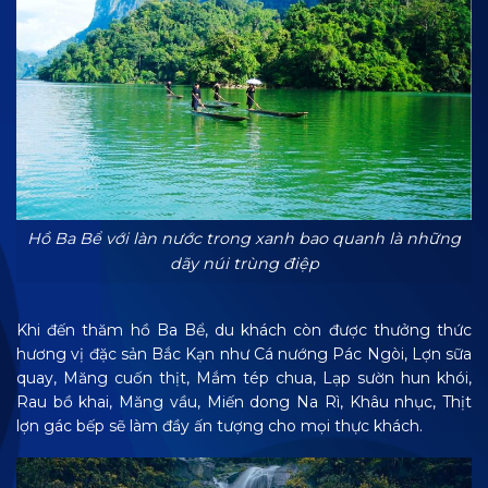
Hồ Ba Bể với làn nước trong xanh bao quanh là những
dãy núi trùng điệp
Khi đến thăm hồ Ba Bể, du khách còn được thưởng thức
hương vị đặc sản Bắc Kạn như Cá nướng Pác Ngòi, Lợn sữa
quay, Măng cuốn thịt, Mắm tép chua, Lạp sườn hun khói,
Rau bồ khai, Măng vầu, Miến dong Na Rì, Khâu nhục, Thịt
lợn gác bếp sẽ làm đầy ấn tượng cho mọi thực khách.