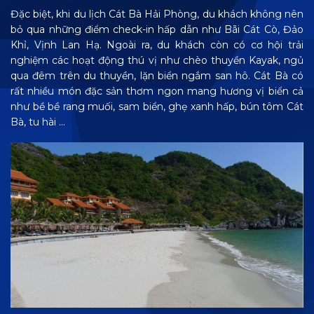
Đặc biệt, khi du lịch Cát Bà Hải Phòng, du khách không nên
bỏ qua những điểm check-in hấp dẫn như Bãi Cát Cò, Đảo
Khỉ, Vịnh Lan Hạ. Ngoài ra, du khách còn có cơ hội trải
nghiệm các hoạt động thú vị như chèo thuyền Kayak, ngủ
qua đêm trên du thuyền, lặn biển ngắm san hô. Cát Bà có
rất nhiều món đặc sản thơm ngon mang hương vị biển cả
như bề bề rang muối, sam biển, ghẹ xanh hấp, bún tôm Cát
Bà, tu hài …