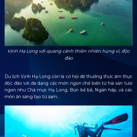
Vịnh Hạ Long với quang cảnh thiên nhiên hùng vĩ, độc
đáo
Du lịch Vịnh Hạ Long còn là cơ hội để thưởng thức ẩm thực
độc đáo với đa dạng các món ngon chế biến từ hải sản tươi
ngon như Chả mực Hạ Long, Bún bề bề, Ngán hấp, và các
món ăn sáng tạo từ sam…