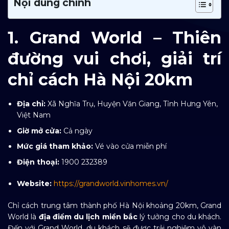
Nội dung chính
1. Grand World – Thiên
đường vui chơi, giải trí
chỉ cách Hà Nội 20km
Địa chỉ:
Xã Nghĩa Trụ, Huyện Văn Giang, Tỉnh Hưng Yên,
Việt Nam
Giờ mở cửa:
Cả ngày
Mức giá tham khảo:
Vé vào cửa miễn phí
Điện thoại:
1900 232389
Website:
https://grandworld.vinhomes.vn/
Chỉ cách trung tâm thành phố Hà Nội khoảng 20km, Grand
World là
địa điểm du lịch miền bắc
lý tưởng cho du khách.
Đến với Grand World, du khách sẽ được trải nghiệm vô vàn