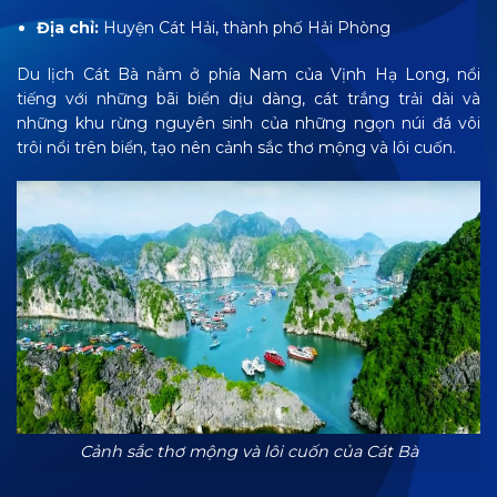
Địa chỉ:
Huyện Cát Hải, thành phố Hải Phòng
Du lịch Cát Bà nằm ở phía Nam của Vịnh Hạ Long, nổi
tiếng với những bãi biển dịu dàng, cát trắng trải dài và
những khu rừng nguyên sinh của những ngọn núi đá vôi
trôi nổi trên biển, tạo nên cảnh sắc thơ mộng và lôi cuốn.
Cảnh sắc thơ mộng và lôi cuốn của Cát Bà