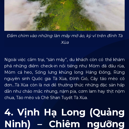
Đắm chìm vào những làn mây mờ ảo, kỳ vĩ trên đỉnh Tà
Xùa
Ngoài việc cắm trại, “săn mây”, du khách còn có thể khám
phá những điểm check-in nổi tiếng như Mỏm đá đầu rùa,
Mỏm cá heo, Sống lưng khủng long Háng Đồng, Rừng
nguyên sinh Quốc gia Tà Xùa, Đỉnh Gió, Cây táo mèo cô
đơn…Tà Xùa còn là nơi để thưởng thức những đặc sản hấp
dẫn như cháo mắc nhung, nậm pịa, cơm lam hay thịt nộm
chua, Táo mèo và Chè Shan Tuyết Tà Xùa.
4. Vịnh Hạ Long (Quảng
Ninh) – Chiêm ngưỡng