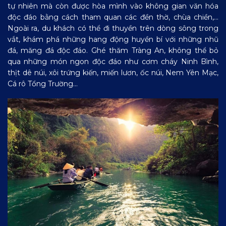
tự nhiên mà còn được hòa mình vào không gian văn hóa
độc đáo bằng cách tham quan các đền thờ, chùa chiền,…
Ngoài ra, du khách có thể đi thuyền trên dòng sông trong
vắt, khám phá những hang động huyền bí với những nhũ
đá, măng đá độc đáo. Ghé thăm Tràng An, không thể bỏ
qua những món ngon độc đáo như cơm cháy Ninh Bình,
thịt dê núi, xôi trứng kiến, miến lươn, ốc núi, Nem Yên Mạc,
Cá rô Tổng Trường…