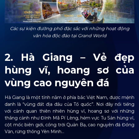
Các sự kiện đường phố đặc sắc với những hoạt động
văn hóa độc đáo tại Grand World
2. Hà Giang – Vẻ đẹp
hùng vĩ, hoang sơ của
vùng cao nguyên đá
Hà Giang là một tỉnh nằm ở phía bắc Việt Nam, được mệnh
danh là “vùng đất địa đầu của Tổ quốc”. Nơi đây nổi tiếng
với cảnh quan thiên nhiên hùng vĩ, hoang sơ với những
thắng cảnh như Đỉnh Mã Pí Lèng, hẻm vực Tu Sản hùng vĩ,
cột mốc biên giới, cổng trời Quản Bạ, cao nguyên đá Đồng
Văn, rừng thông Yên Minh…