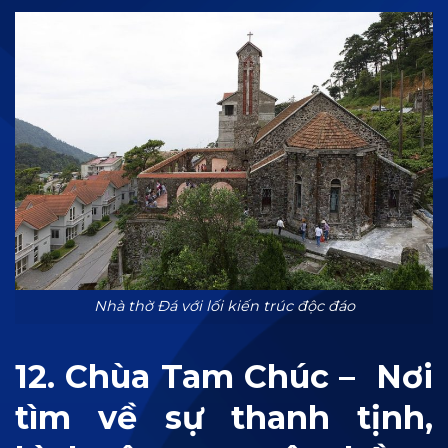
Nhà thờ Đá với lối kiến trúc độc đáo
12. Chùa Tam Chúc – Nơi
tìm về sự thanh tịnh,