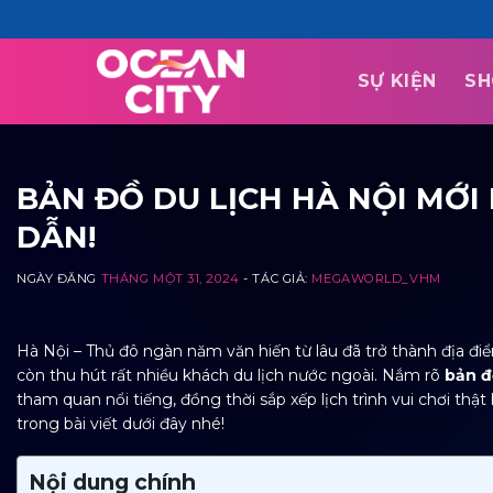
Skip
to
content
SỰ KIỆN
SH
BẢN ĐỒ DU LỊCH HÀ NỘI MỚI 
DẪN!
NGÀY ĐĂNG
THÁNG MỘT 31, 2024
- TÁC GIẢ:
MEGAWORLD_VHM
Hà Nội – Thủ đô ngàn năm văn hiến từ lâu đã trở thành địa đi
còn thu hút rất nhiều khách du lịch nước ngoài. Nắm rõ
bản đ
tham quan nổi tiếng, đồng thời sắp xếp lịch trình vui chơi th
trong bài viết dưới đây nhé!
Nội dung chính