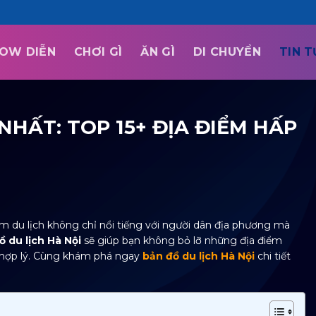
OW DIỄN
CHƠI GÌ
ĂN GÌ
DI CHUYỂN
TIN 
NHẤT: TOP 15+ ĐỊA ĐIỂM HẤP
ểm du lịch không chỉ nổi tiếng với người dân địa phương mà
ồ du lịch Hà Nội
sẽ giúp bạn không bỏ lỡ những địa điểm
ật hợp lý. Cùng khám phá ngay
bản đồ du lịch Hà Nội
chi tiết