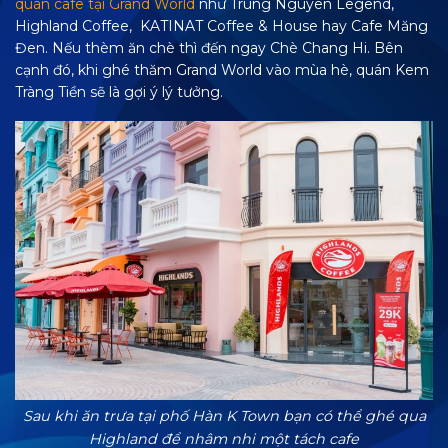
quán cafe tại Grand World
như Trung Nguyên Legend,
Highland Coffee, KATINAT Coffee & House hay Cafe Măng
Đen. Nếu thèm ăn chè thì đến ngay Chè Chang Hi. Bên
cạnh đó, khi ghé thăm Grand World vào mùa hè, quán Kem
Tràng Tiền sẽ là gợi ý lý tưởng.
Sau khi ăn trưa tại phố Hàn K Town bạn có thể ghé qua
Highland để nhâm nhi một tách cafe