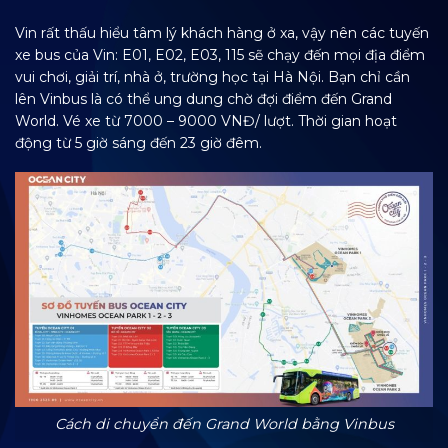
Vin rất thấu hiểu tâm lý khách hàng ở xa, vậy nên các tuyến
xe bus của Vin: E01, E02, E03, 115 sẽ chạy đến mọi địa điểm
vui chơi, giải trí, nhà ở, trường học tại Hà Nội. Bạn chỉ cần
lên Vinbus là có thể ung dung chờ đợi điểm đến Grand
World. Vé xe từ 7000 – 9000 VNĐ/ lượt. Thời gian hoạt
động từ 5 giờ sáng đến 23 giờ đêm.
Cách di chuyển đến Grand World bằng Vinbus