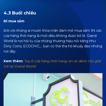
4.3 Buổi chiều
Đi mua sắm
Đối với những ai muốn thỏa mãn đam mê mua sắm thì các
cửa hàng thời trang là một điều không được bỏ lỡ. Grand
World là nơi hội tụ của những thương hiệu nổi tiếng như
Dirty Coins, ECOCHIC,… bạn có thể tha hồ khuấy đảo những
nơi đây.
Xem thêm:
Top 6 cửa hàng thời trang xịn xò dành cho giới
trẻ tại Grand World