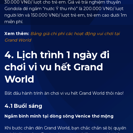
30.000 VNĐ/ lượt cho trẻ em. Giá vẻ trải nghiệm thuyền
Gondola để ngắm “nước Ý thu nhỏ” là 200.000 VNĐ/ lượt
người lớn và 150.000 VNĐ/ lượt trẻ em, trẻ em cao dưới 1m
miễn phí.
Xem thêm:
Bảng giá chi phí các hoạt động vui chơi tại
Grand World
4. Lịch trình 1 ngày đi
chơi vi vu hết Grand
World
Bắt đầu hành trình ăn chơi vi vu hết Grand World thôi nào!
4.1 Buổi sáng
Ngắm bình minh tại dòng sông Venice thơ mộng
Khi bước chân đến Grand World, bạn chắc chắn sẽ bị quyến