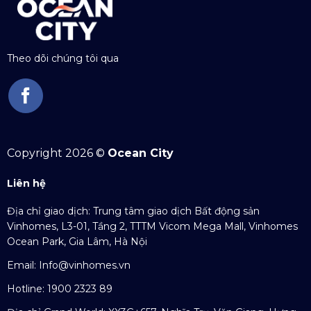
Theo dõi chúng tôi qua
Copyright 2026 ©
Ocean City
Liên hệ
Địa chỉ giao dịch: Trung tâm giao dịch Bất động sản
Vinhomes, L3-01, Tầng 2, TTTM Vicom Mega Mall, Vinhomes
Ocean Park, Gia Lâm, Hà Nội
Email:
Info@vinhomes.vn
Hotline: 1900 2323 89