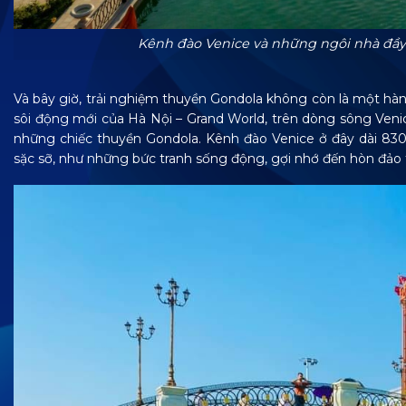
Kênh đào Venice và những ngôi nhà đầy 
Và bây giờ, trải nghiệm thuyền Gondola không còn là một hành 
sôi động mới của Hà Nội – Grand World, trên dòng sông Veni
những chiếc thuyền Gondola. Kênh đào Venice ở đây dài 830
sặc sỡ, như những bức tranh sống động, gợi nhớ đến hòn đảo