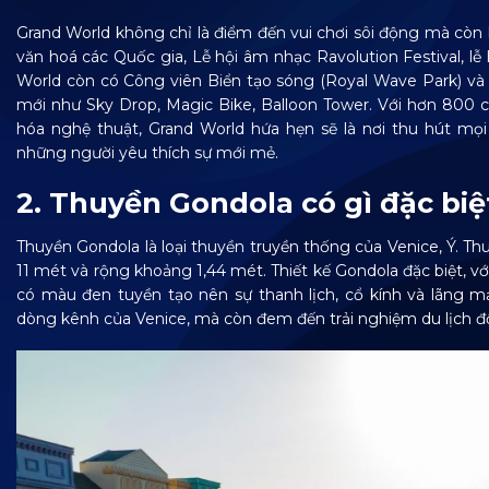
Grand World không chỉ là điểm đến vui chơi sôi động mà còn l
văn hoá các Quốc gia, Lễ hội âm nhạc Ravolution Festival, l
World còn có Công viên Biển tạo sóng (Royal Wave Park) và V
mới như Sky Drop, Magic Bike, Balloon Tower. Với hơn 800 c
hóa nghệ thuật, Grand World hứa hẹn sẽ là nơi thu hút mọ
những người yêu thích sự mới mẻ.
2. Thuyền Gondola có gì đặc biệ
Thuyền Gondola là loại thuyền truyền thống của Venice, Ý. T
11 mét và rộng khoảng 1,44 mét. Thiết kế Gondola đặc biệt, vớ
có màu đen tuyền tạo nên sự thanh lịch, cổ kính và lãng m
dòng kênh của Venice, mà còn đem đến trải nghiệm du lịch đ