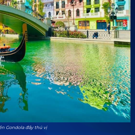
ền Gondola đầy thú vị