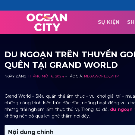
Skip
to
content
SỰ KIỆN
SH
DU NGOẠN TRÊN THUYỀN GO
QUÊN TẠI GRAND WORLD
NGÀY ĐĂNG
THÁNG MỘT 6, 2024
- TÁC GIẢ:
MEGAWORLD_VHM
Grand World – Siêu quần thể ẩm thực – vui chơi giải trí – m
những công trình kiến trúc độc đáo, những hoạt động vui chơ
những trải nghiệm ẩm thực thú vị. Trong số đó,
du ngoạn 
không nên bỏ qua khi ghé thăm nơi đây.
Nội dung chính