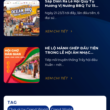
Sắp Diễn Ra Lễ Hội Quy Tụ
Hương Vị Nướng BBQ Từ 15
Quốc Gia Và 120 Loại Bia Thủ
Ngày 21-23/3 tới đây, lần đầu tiên, 6
Công
đại sứ...
XEM CHI TIẾT
HÉ LỘ MẢNH GHÉP ĐẦU TIÊN
TRONG LỄ HỘI ÂM NHẠC
ĐƯỜNG PHỐ OCEAN JAM
Tiếp nối truyền thống Trẩy hội đầu
2025
Xuân – nét...
XEM CHI TIẾT
TAG
Chơi gì tại Grand World
Grand World