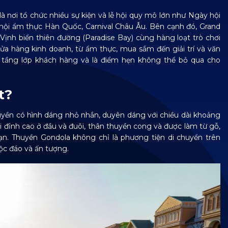
à nơi tổ chức nhiều sự kiện và lễ hội quy mô lớn như Ngày hội
ễ hội ẩm thực Hàn Quốc, Carnival Châu Âu. Bên cạnh đó, Grand
ịnh biển thiên đường (Paradise Bay) cùng hàng loạt trò chơi
ửa hàng kinh doanh, từ ẩm thực, mua sắm đến giải trí và văn
i tầng lớp khách hàng và là điểm hẹn không thể bỏ qua cho
t?
huyền có hình dáng nhỏ nhắn, duyên dáng với chiều dài khoảng
i đỉnh cao ở đầu và đuôi, thân thuyền cong và được làm từ gỗ,
ạn. Thuyền Gondola không chỉ là phương tiện di chuyển trên
ộc đáo và ấn tượng.