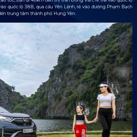
 tốc, bạn đi 40km đến thị trấn Đồng Văn, rẽ trái vào quốc lộ
 vào quốc lộ 38B, qua cầu Yên Lệnh, rẽ vào đường Phạm Bạch
 đến trung tâm thành phố Hưng Yên.