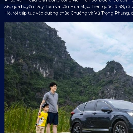
Pháp Vân – Cầu Giẽ hướng công viên Yên Sở. Dọc theo đoạn cao
38, qua huyện Duy Tiên và cầu Hòa Mạc. Trên quốc lộ 38, rẽ
Hổ, rồi tiếp tục vào đường chùa Chuông và Vũ Trọng Phụng,