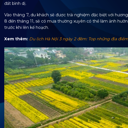
đất bình dị.
Vào tháng 7, du khách sẽ được trải nghiệm đặc biệt với hương
8 đến tháng 11, sẽ có mưa thường xuyên có thể làm ảnh hưởng đ
trước khi lên kế hoạch.
Xem thêm:
Du lịch Hà Nội 3 ngày 2 đêm: Top những địa điể