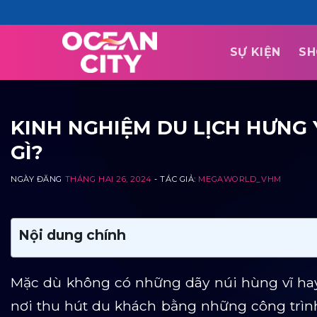
Skip
to
content
SỰ KIỆN
SH
KINH NGHIỆM DU LỊCH HƯNG Y
GÌ?
NGÀY ĐĂNG
THÁNG HAI 26, 2024
- TÁC GIẢ:
MEGAWORLD_VHM
Nội dung chính
Mặc dù không có những dãy núi hùng vĩ hay 
nơi thu hút du khách bằng những công trình 