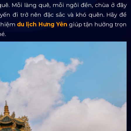
uê. Mỗi làng quê, mỗi ngôi đền, chùa ở đây
ến đi trở nên đặc sắc và khó quên. Hãy để
nghiệm
du lịch Hưng Yên
giúp tận hưởng trọn
hé.