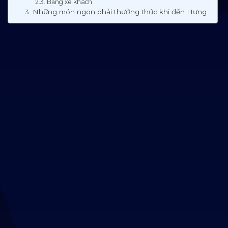
2.3. Bằng xe khách
3. Những món ngon phải thưởng thức khi đến Hưng
Yên
3.1. Bánh cuốn Phú Thị
3.2. Chả gà Tiểu quan
3.3. Bánh dày làng Gàu
3.4. Bún thang lươn
3.5. Ếch om Phượng Tường
3.6. Nhãn lồng
4. Những địa điểm du lịch nổi tiếng tại Hưng Yên
4.1. Đền Chử Đồng Tử – Truyền thuyết xưa còn in dấu
4.2. Phố Hiến – Thương cảng sầm uất một thời
4.3. Làng Nôm – Làng cổ nhất Việt Nam
4.4. Cánh đồng hoa Cúc Chi – Cánh đồng “vàng”
5. Grand World: Siêu quần thể giải trí mới toanh đã đổ
bộ tại Văn Giang, Hưng Yên