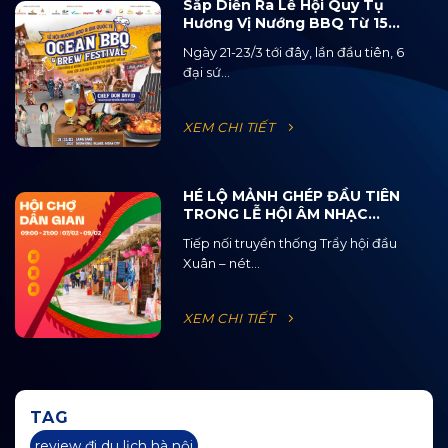
Sắp Diễn Ra Lễ Hội Quy Tụ
Hương Vị Nướng BBQ Từ 15
Quốc Gia Và 120 Loại Bia Thủ
Ngày 21-23/3 tới đây, lần đầu tiên, 6
Công
đại sứ...
XEM CHI TIẾT
HÉ LỘ MẢNH GHÉP ĐẦU TIÊN
TRONG LỄ HỘI ÂM NHẠC
ĐƯỜNG PHỐ OCEAN JAM
Tiếp nối truyền thống Trẩy hội đầu
2025
Xuân – nét...
XEM CHI TIẾT
TAG
review đi du lịch hà nội