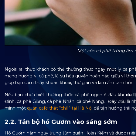
Một cốc cà phê trứng ấm n
Ngoài ra, thực khách có thể thưởng thức ngay một ly cà ph
mang hương vị cà phê, là sự hòa quyện hoàn hảo giữa vị thơm
giúp bạn cảm thấy khoan khoái, thư giãn và làm ấm tâm hồn.
Nếu bạn chưa biết thưởng thức cà phê ngon ở đâu khi
du l
Đinh, cà phê Giảng, cà phê Nhân, cà phê Năng… Đây đều là n
mình một
quán cafe thật “chill” tại Hà Nội
để tận hưởng trải n
2.2. Tản bộ hồ Gươm vào sáng sớm
Hồ Gươm nằm ngay trung tâm quận Hoàn Kiếm và được mệnh 