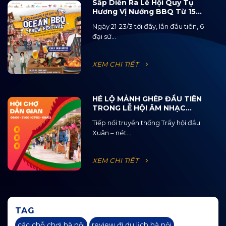
Sắp Diễn Ra Lễ Hội Quy Tụ
Hương Vị Nướng BBQ Từ 15
Quốc Gia Và 120 Loại Bia Thủ
Ngày 21-23/3 tới đây, lần đầu tiên, 6
Công
đại sứ...
XEM CHI TIẾT
HÉ LỘ MẢNH GHÉP ĐẦU TIÊN
TRONG LỄ HỘI ÂM NHẠC
ĐƯỜNG PHỐ OCEAN JAM
Tiếp nối truyền thống Trẩy hội đầu
2025
Xuân – nét...
XEM CHI TIẾT
TAG
các chỗ chơi hà nội
review đi du lịch hà nội