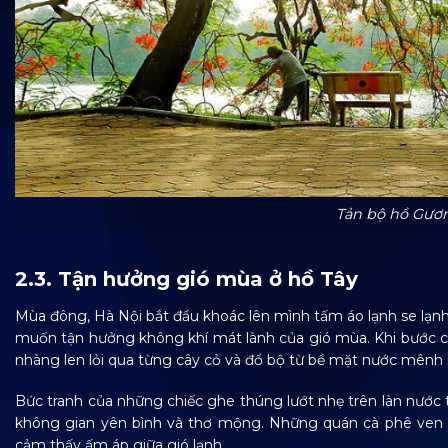
Tản bộ hồ Gươ
2.3. Tận hưởng gió mùa ở hồ Tây
Mùa đông, Hà Nội bắt đầu khoác lên mình tấm áo lạnh se lạnh
muốn tận hưởng không khí mát lành của gió mùa. Khi bước c
nhàng len lỏi qua từng cây cỏ và đổ bộ từ bề mặt nước mên
Bức tranh của những chiếc ghe thúng lướt nhẹ trên làn nước 
không gian yên bình và thơ mộng. Những quán cà phê ven 
cảm thấy ấm áp giữa gió lạnh.