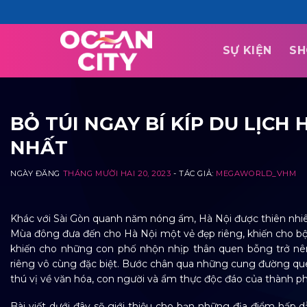
Skip
to
content
SỰ KIỆN
SH
BỎ TÚI NGAY BÍ KÍP DU LỊC
NHẤT
NGÀY ĐĂNG
THÁNG MƯỜI HAI 20, 2023
- TÁC GIẢ:
MEGAWORLD_VHM
Khác với Sài Gòn quanh năm nóng ẩm, Hà Nội được thiên nhiên 
Mùa đông đưa đến cho Hà Nội một vẻ đẹp riêng, khiến cho bộ 
khiến cho những con phố nhộn nhịp thân quen bỗng trở n
riêng vô cùng đặc biệt.
Bước chân qua những cung đường quen 
thú vị về văn hóa, con người và ẩm thực độc đáo của thành ph
Bài viết dưới đây sẽ giới thiệu cho bạn những địa điểm hấp