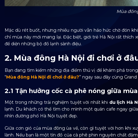
Mùa đông
Mặc dù rét buốt, nhưng nhiều người vẫn háo hức chờ đón kh
chỉ mùa này mới mang lại. Đặc biệt, giới trẻ Hà Nội rất thích
để diện những bộ đồ lạnh sành điệu.
2. Mùa đông Hà Nội đi chơi ở đâ
Bạn đang tìm kiếm những địa điểm thú vị để khám phá trong
“
Mùa đông Hà Nội đi chơi ở đâu?
” ngay sau đây cùng Grand
2.1 Tận hưởng cốc cà phê nóng giữa mù
Một trong những trải nghiệm tuyệt vời nhất khi
du lịch Hà 
lạnh. Du khách có thể tìm cho mình một quán cafe ngay giữ
nhìn đường phố Hà Nội tuyệt đẹp.
Giữa cơn gió của mùa đông ùa về, còn gì tuyệt vời hơn khi 
lành. Nếu bạn là một tín đồ của cà phê phin nguyên chất đậm 