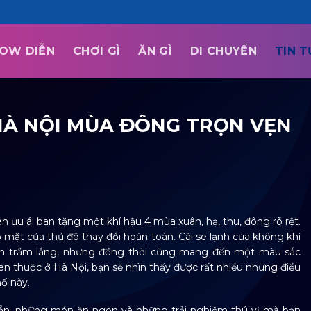
OW DIỄN
CHƠI GÌ
ĂN GÌ
DI CHUYỂN
TIN 
H HÀ NỘI MÙA ĐÔNG TRỌN VẸN
ưu ái ban tặng một khí hậu 4 mùa xuân, hạ, thu, đông rõ rệt.
mặt của thủ đô thay đổi hoàn toàn. Cái se lạnh của không khí
ên trầm lắng, nhưng đồng thời cũng mang đến một màu sắc
thuộc ở Hà Nội, bạn sẽ nhìn thấy được rất nhiều những điều
ố này.
 dẫn, những món ăn ngon và những trải nghiệm thú vị mà bạn