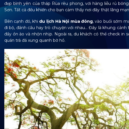
đẹp bình yên của tháp Rùa rêu phong, với hàng liễu rủ bón
Sơn. Tất cả đều khiến cho bạn cảm thấy nơi đây thật lãng mạn 
Bên cạnh đó, khi
du lịch Hà Nội mùa đông
, vào buổi sớm ma
đi bộ, đánh cầu hay trò chuyện với nhau… Đây là khung cảnh 
đầy ồn ào và nhộn nhịp. Ngoài ra, du khách có thể check in 
quán trà đá xung quanh bờ hồ.