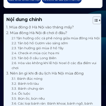
Nội dung chính
1. Mùa đông ở Hà Nội vào tháng mấy?
2. Mùa đông Hà Nội đi chơi ở đâu?
2.1 Tận hưởng cốc cà phê nóng giữa mùa đông Hà Nội
2.2. Tản bộ hồ Gươm vào sáng sớm
2.3. Tận hưởng gió mùa ở hồ Tây
2.4. Check-in mùa cúc họa mi
2.5. Tản bộ ở cầu Long Biên
2.6. Hòa vào không khí lễ hội Noel ở các địa điểm vui
chơi
3. Nên ăn gì khi đi du lịch Hà Nội mùa đông
3.1. Bánh đúc nóng
3.2. Bánh trôi tàu
3.3. Bánh chưng rán
3.4. Ốc luộc
3.5. Bún ốc, bún riêu
3.6. Các loại bánh rán: Bánh khoai, bánh ngô, bánh