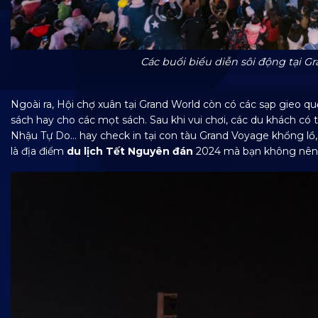
Các buổi biểu diễn sôi động tại G
Ngoài ra, Hội chợ xuân tại Grand World còn có các sạp gieo q
sách hay cho các mọt sách. Sau khi vui chơi, các du khách c
Nhậu Tự Do… hay check in tại con tàu Grand Voyage khổng lồ
là địa điểm
du lịch Tết Nguyên đán
2024 mà bạn không nên 