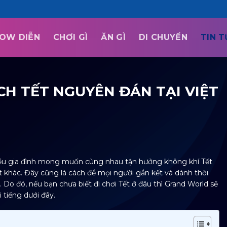
OW DIỄN
CHƠI GÌ
ĂN GÌ
DI CHUYỂN
TIN 
CH TẾT NGUYÊN ĐÁN TẠI VIỆT
hiều gia đình mong muốn cùng nhau tận hưởng không khí Tết
 khác. Đây cũng là cách để mọi người gắn kết và dành thời
ả. Do đó, nếu bạn chưa biết
đi chơi Tết ở đâu
thì Grand World sẽ
 tiếng dưới đây.