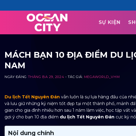
Skip
to
content
SỰ KIỆN
SH
MÁCH BẠN 10 ĐỊA ĐIỂM DU LỊ
NAM
NGÀY ĐĂNG
THÁNG BA 29, 2024
- TÁC GIẢ:
MEGAWORLD_VHM
Du lịch Tết Nguyên Đán
vẫn luôn là sự lựa hàng đầu của n
và lưu giữ những kỷ niệm tốt đẹp tại một thành phố, mảnh đất
gian cho gia đình nhiều hơn sau 1 năm làm việc, học tập vất v
gợi ý cho bạn 10 địa điểm
du lịch Tết Nguyên Đán
cực kỳ nổi
Nội dung chính