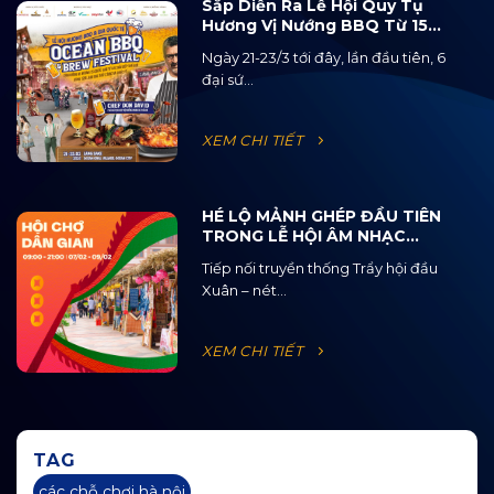
Sắp Diễn Ra Lễ Hội Quy Tụ
Hương Vị Nướng BBQ Từ 15
Quốc Gia Và 120 Loại Bia Thủ
Ngày 21-23/3 tới đây, lần đầu tiên, 6
Công
đại sứ...
XEM CHI TIẾT
HÉ LỘ MẢNH GHÉP ĐẦU TIÊN
TRONG LỄ HỘI ÂM NHẠC
ĐƯỜNG PHỐ OCEAN JAM
Tiếp nối truyền thống Trẩy hội đầu
2025
Xuân – nét...
XEM CHI TIẾT
TAG
các chỗ chơi hà nội