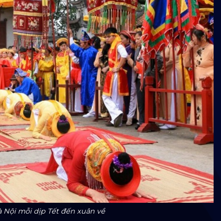
à Nội mỗi dịp Tết đến xuân về