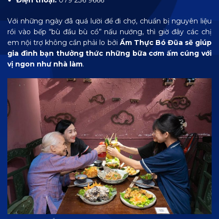
Với những ngày đã quá lười để đi chợ, chuẩn bị nguyên liệu
rồi vào bếp “bù đầu bù cổ” nấu nướng, thì giờ đây các chị
em nội trợ không cần phải lo bởi
Ẩm Thực Bó Đũa sẽ giúp
gia đình bạn thưởng thức những bữa cơm ấm cúng với
vị ngon như nhà làm
.