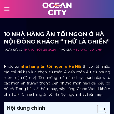
Skip
to
content
10 NHÀ HÀNG ĂN TỐI NGON Ở HÀ
NỘI ĐÔNG KHÁCH “THỬ LÀ GHIỀN”
NGÀY ĐĂNG
THÁNG MỘT 25, 2024
- TÁC GIẢ:
MEGAWORLD_VHM
Nhắc tới
nhà hàng ăn tối ngon ở Hà Nội
thì có rất nhiều
địa chỉ để bạn lựa chọn, từ món Á đến món Âu, từ những
món mặn đậm vị đến những món ăn chay thanh đạm, từ
các món ăn truyền thống đến những món hiện đại đều có
đủ cả. Trong bài viết hôm nay, hãy cùng Grand World khám
phá TOP 10
nhà hàng ăn tối Hà Nội
ngon nhất hiện nay.
Nội dung chính