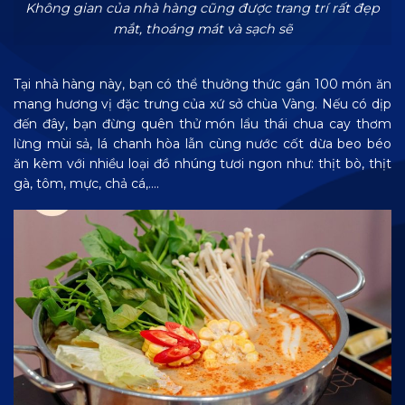
Không gian của nhà hàng cũng được trang trí rất đẹp
mắt, thoáng mát và sạch sẽ
Tại nhà hàng này, bạn có thể thưởng thức gần 100 món ăn
mang hương vị đặc trưng của xứ sở chùa Vàng. Nếu có dịp
đến đây, bạn đừng quên thử món lẩu thái chua cay thơm
lừng mùi sả, lá chanh hòa lẫn cùng nước cốt dừa beo béo
ăn kèm với nhiều loại đồ nhúng tươi ngon như: thịt bò, thịt
gà, tôm, mực, chả cá,….