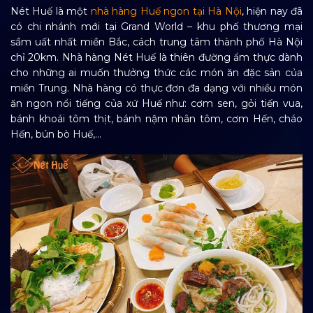
Nét Huế là một
nhà hàng Huế ngon tại Hà Nội
, hiện nay đã
có chi nhánh mới tại Grand World – khu phố thương mại
sầm uất nhất miền Bắc, cách trung tâm thành phố Hà Nội
chỉ 20km.
Nhà hàng Nét Huế là thiên đường ẩm thực dành
cho những ai muốn thưởng thức các món ăn đặc sản của
miền Trung.
Nhà hàng có thực đơn đa dạng với nhiều món
ăn ngon nổi tiếng của xứ Huế như: cơm sen, gỏi tiến vua,
bánh khoái tôm thịt, bánh nậm nhân tôm, cơm Hến, cháo
Hến, bún bò Huế,…