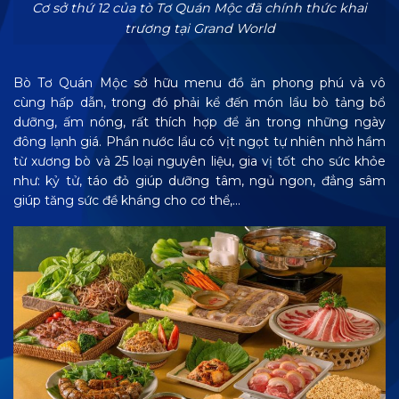
Cơ sở thứ 12 của tò Tơ Quán Mộc đã chính thức khai
trương tại Grand World
Bò Tơ Quán Mộc sở hữu menu đồ ăn phong phú và vô
cùng hấp dẫn, trong đó phải kể đến món lẩu bò tảng bổ
dưỡng, ấm nóng, rất thích hợp để ăn trong những ngày
đông lạnh giá. Phần nước lẩu có vịt ngọt tự nhiên nhờ hầm
từ xương bò và 25 loại nguyên liệu, gia vị tốt cho sức khỏe
như: kỷ tử, táo đỏ giúp dưỡng tâm, ngủ ngon, đẳng sâm
giúp tăng sức đề kháng cho cơ thể,…