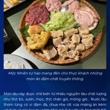
Mộc Nhiên tự hào mang đến cho thực khách những
món ăn đậm chất truyền thống.
Món lẩu này được chế biến từ nhiều nguyên liệu chất lượng
như thịt bò, sườn, mọc, thịt chân giò, móng giò… Nước lẩu
thơm lừng có vị đậm đà, chua nhẹ rất vừa miệng ăn kèm
với bún và các loại rau nấm phải nói là tuyệt vời ông mặt trời