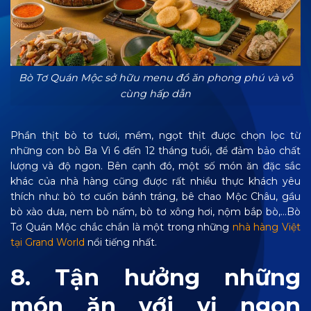
Bò Tơ Quán Mộc sở hữu menu đồ ăn phong phú và vô
cùng hấp dẫn
Phần thịt bò tơ tươi, mềm, ngọt thịt được chọn lọc từ
những con bò Ba Vì 6 đến 12 tháng tuổi, để đảm bảo chất
lượng và độ ngon. Bên cạnh đó, một số món ăn đặc sắc
khác của nhà hàng cũng được rất nhiều thực khách yêu
thích như: bò tơ cuốn bánh tráng, bê chao Mộc Châu, gầu
bò xào dưa, nem bò nấm, bò tơ xông hơi, nộm bắp bò,…Bò
Tơ Quán Mộc chắc chắn là một trong những
nhà hàng Việt
tại Grand World
nổi tiếng nhất.
8. Tận hưởng những
món ăn với vị ngon