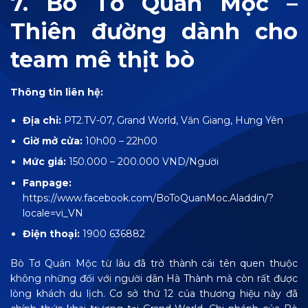
7. Bò Tơ Quán Mộc –
Thiên đường dành cho
team mê thịt bò
Thông tin liên hệ:
Địa chỉ:
PT2.TV-07,
Grand World, Văn Giang, Hưng Yên
Giờ mở cửa:
10h00 – 22h00
Mức giá:
150.000 – 200.000 VND/Người
Fanpage:
https://www.facebook.com/BoToQuanMoc.Aladdin/?
locale=vi_VN
Điện thoại:
1900 636882
Bò Tơ Quán Mộc từ lâu đã trở thành cái tên quen thuộc
không những đối với người dân Hà Thành mà còn rất được
lòng khách du lịch.
Cơ sở thứ 12 của thương hiệu này đã