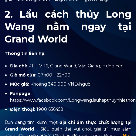
2. Lẩu cách thủy Long
Wang nằm ngay tại
Grand World
Thông tin liên hệ:
Địa chỉ:
PT1.TV-16,
Grand World, Văn Giang, Hưng Yên
Giờ mở cửa:
07h00 – 22h00
Mức giá:
Khoảng 340.000 VNĐ/người
Fanpage:
https://www.facebook.com/Longwang.lauhapthuynhietho
Điện thoại:
1900 636458
Bạn đang tìm kiếm một
địa chỉ ẩm thực chất lượng tại
Grand World
– Siêu quần thể vui chơi, giải trí, mua sắm
hàng đầu miền Bắc? Vậy hãy đến với Long Wang –
Nhà