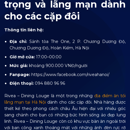
trọng và lãng mạn dành
cho các cặp đôi
Thông tin liên hệ:
Địa chỉ:
Sảnh tòa The One, 2 P. Chương Dương Độ,
Chương Dương Độ, Hoàn Kiếm, Hà Nội
Giờ mở cửa:
17:00–00:00
Mức giá:
khoảng 900.000 VNĐ/người
Fanpage:
https://www.facebook.com/riveahanoi/
Điện thoại:
094 880 96 96
Rivea – Dining Louge là một trong những
địa điểm ăn tối
lãng mạn tại Hà Nội
dành cho các cặp đôi.
Nhà hàng được
thiết kế theo phong cách châu Âu hiện đại với nhiều góc
sang chảnh cho bạn có những bức hình sống ảo đẹp lung
linh. Rivea – Dining Louge còn có khu vực bàn ăn ngoài trời
với ban công xanh thoáng mát với những ánh đèn rực rỡ