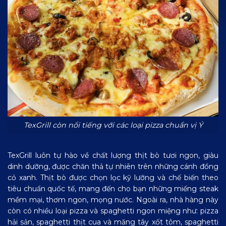
TexGrill còn nổi tiếng với các loại pizza chuẩn vị Ý
TexGrill luôn tự hào về chất lượng thịt bò tươi ngon, giàu
dinh dưỡng, được chăn thả tự nhiên trên những cánh đồng
cỏ xanh. Thịt bò được chọn lọc kỹ lưỡng và chế biến theo
tiêu chuẩn quốc tế, mang đến cho bạn những miếng steak
mềm mại, thơm ngon, mọng nước. Ngoài ra, nhà hàng này
còn có nhiều loại pizza và spaghetti ngon miệng như: pizza
hải sản, spaghetti thịt cua và măng tây xốt tôm, spaghetti