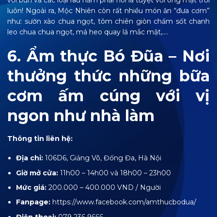
luôn! Ngoài ra, Mộc Nhiên còn rất nhiều món ăn “đưa cơm”
như: sườn xào chua ngọt, tôm chiên giòn chấm sốt chanh
leo chua chua ngọt, má heo quay lá mắc mật,….
6. Ẩm thực Bó Đũa – Nơi
thưởng thức những bữa
cơm ấm cúng với vị
ngon như nhà làm
Thông tin liên hệ:
Địa chỉ:
106D6, Giảng Võ, Đống Đa, Hà Nội
Giờ mở cửa:
11h00 – 14h00 và 18h00 – 23h00
Mức giá:
200.000 – 400.000 VND / Người
Fanpage:
https://www.facebook.com/amthucbodua/
Điện thoại:
079 236 9666