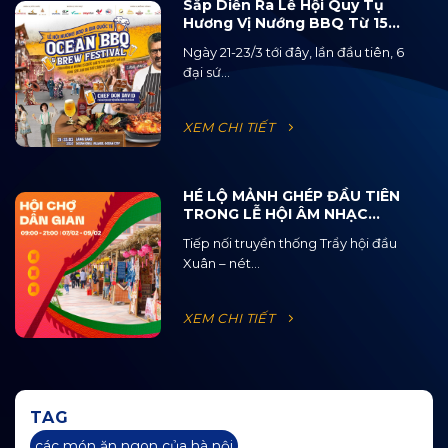
Sắp Diễn Ra Lễ Hội Quy Tụ
Hương Vị Nướng BBQ Từ 15
Quốc Gia Và 120 Loại Bia Thủ
Ngày 21-23/3 tới đây, lần đầu tiên, 6
Công
đại sứ...
XEM CHI TIẾT
HÉ LỘ MẢNH GHÉP ĐẦU TIÊN
TRONG LỄ HỘI ÂM NHẠC
ĐƯỜNG PHỐ OCEAN JAM
Tiếp nối truyền thống Trẩy hội đầu
2025
Xuân – nét...
XEM CHI TIẾT
TAG
các món ăn ngon của hà nội