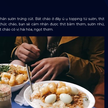
hần sườn trứng cút. Bát cháo ở đây ú ụ topping từ sườn, thịt
g thức cháo, bạn sẽ cảm nhận được thịt bằm thơm, sườn nhừ,
át cháo có vị hài hòa, ngọt thơm.