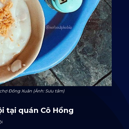
chợ Đồng Xuân (Ảnh: Sưu tầm)
i tại quán Cô Hồng
ội