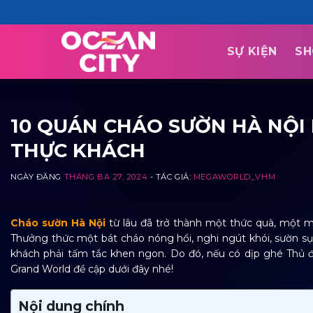
Skip
to
content
SỰ KIỆN
SH
10 QUÁN CHÁO SƯỜN HÀ NỘI 
THỰC KHÁCH
NGÀY ĐĂNG
THÁNG BA 27, 2024
- TÁC GIẢ:
MEGAWORLD_VHM
Cháo sườn Hà Nội
từ lâu đã trở thành một thức quà, một 
Thưởng thức một bát cháo nóng hổi, nghi ngút khói, sườn 
khách phải tấm tắc khen ngon. Do đó, nếu có dịp ghé Thủ 
Grand World đề cập dưới đây nhé!
Nội dung chính