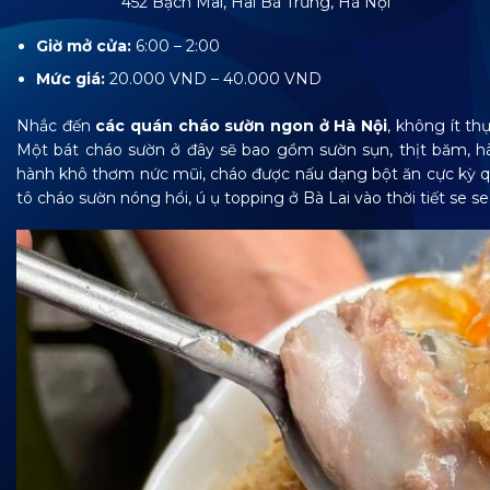
452 Bạch Mai, Hai Bà Trưng, Hà Nội
Giờ mở cửa:
6:00 – 2:00
Mức giá:
20.000 VND – 40.000 VND
Nhắc đến
các quán cháo sườn ngon ở Hà Nội
, không ít t
Một bát cháo sườn ở đây sẽ bao gồm sườn sụn, thịt băm, hà
hành khô thơm nức mũi, cháo được nấu dạng bột ăn cực kỳ qu
tô cháo sườn nóng hổi, ú ụ topping ở Bà Lai vào thời tiết se se