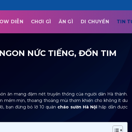
OW DIỄN
CHƠI GÌ
ĂN GÌ
DI CHUYỂN
TIN 
NGON NỨC TIẾNG, ĐỐN TIM
món ăn mang đậm nét truyền thống của người dân Hà thành.
sụn mềm mịn, thoang thoảng mùi thơm khiến cho không ít du
đô, bạn đừng bỏ lỡ 10 quán
cháo sườn Hà Nội
hấp dẫn được