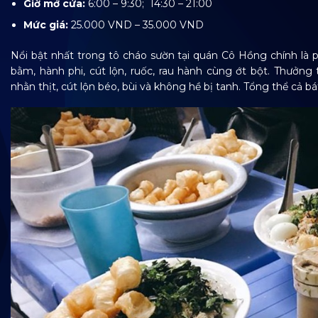
Giờ mở cửa:
6:00 – 9:30; 14:30 – 21:00
Mức giá:
25.000 VND – 35.000 VND
Nổi bật nhất trong tô cháo sườn tại quán Cô Hồng chính là p
bằm, hành phi, cút lộn, ruốc, rau hành cùng ớt bột. Thưởn
nhằn thịt, cút lộn béo, bùi và không hề bị tanh. Tổng thể cả b