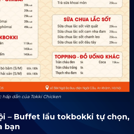
hấp dẫn của Tokki Chicken
i – Buffet lẩu tokbokki tự chọn,
a bạn