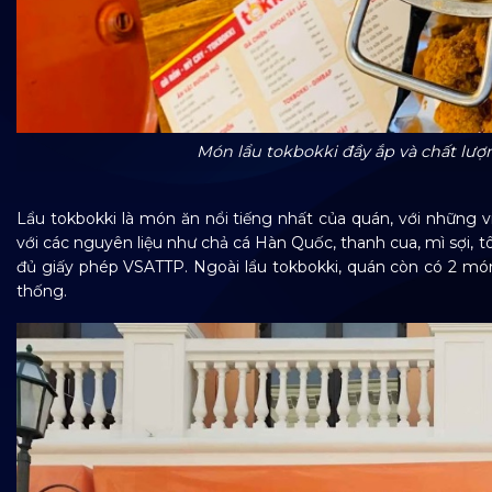
Món lẩu tokbokki đầy ắp và chất lượ
Lẩu tokbokki là món ăn nổi tiếng nhất của quán, với những 
với các nguyên liệu như chả cá Hàn Quốc, thanh cua, mì sợi, 
đủ giấy phép VSATTP. Ngoài lẩu tokbokki, quán còn có 2 món 
thống.