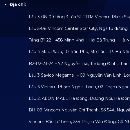
Địa chỉ:
Lầu 3-08-09 tầng 3 tòa S1 TTTM Vincom Plaza Skylak
Lầu 5-08 Vincom Center Star City, Ngã tư đường Trần
Tầng B1-22 – 458 Minh Khai – Hai Bà Trưng – Hà N
Lầu 4 Mac Plaza, 10 Trần Phú, Mô Lão, TP. Hà Nội
B2-R2-23-24 – 72 Nguyễn Trãi, Thượng Đình, Thanh X
Lầu 3 Savico Megamall – 09 Nguyễn Văn Linh, Long 
Lầu 6 Vincom Phạm Ngọc Thạch, 02 Phạm Ngọc Thạch
Lầu 2, AEON MALL Hà Đông, Dương Nội, Hà Đông,
BH-09, Vincom Nguyễn Chí Thanh, Số 54A, Nguyễn Ch
Vincom Bắc Từ Liêm, 234 Phạm Văn Đồng, Cổ Nhuế, 