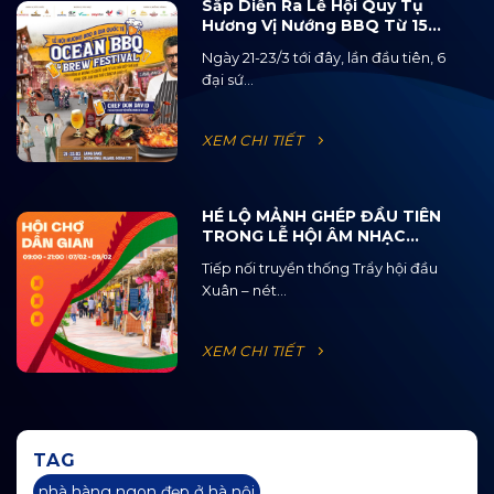
Sắp Diễn Ra Lễ Hội Quy Tụ
Hương Vị Nướng BBQ Từ 15
Quốc Gia Và 120 Loại Bia Thủ
Ngày 21-23/3 tới đây, lần đầu tiên, 6
Công
đại sứ...
XEM CHI TIẾT
HÉ LỘ MẢNH GHÉP ĐẦU TIÊN
TRONG LỄ HỘI ÂM NHẠC
ĐƯỜNG PHỐ OCEAN JAM
Tiếp nối truyền thống Trẩy hội đầu
2025
Xuân – nét...
XEM CHI TIẾT
TAG
nhà hàng ngon đẹp ở hà nội