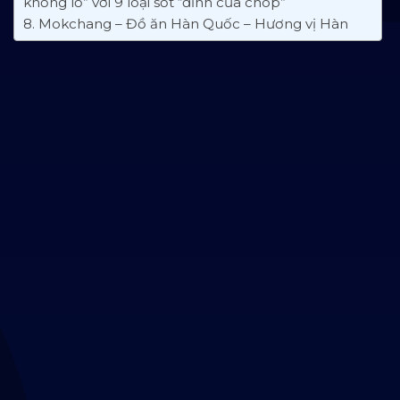
khổng lồ” với 9 loại sốt “đỉnh của chóp”
8. Mokchang – Đồ ăn Hàn Quốc – Hương vị Hàn
Quốc cho khẩu vị Việt
9. Hansarang – Buffet lẩu tokbokki ngon nhức nhối
10. Santori – Đồ ăn Hàn Quốc Giá Teen, Hương Vị
Đỉnh