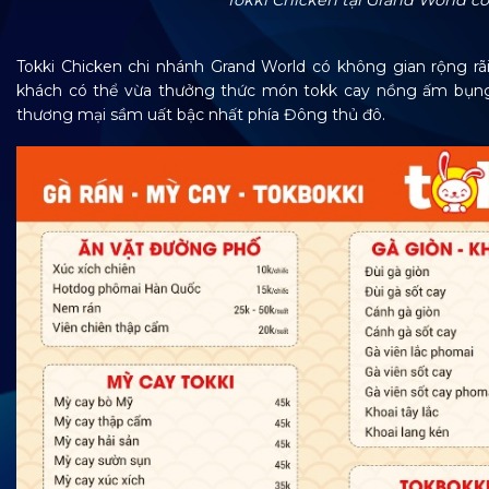
Tokki Chicken tại Grand World có
Tokki Chicken chi nhánh Grand World có không gian rộng rãi, 
khách có thể vừa thưởng thức món tokk cay nồng ấm bụng vừ
thương mại sầm uất bậc nhất phía Đông thủ đô.