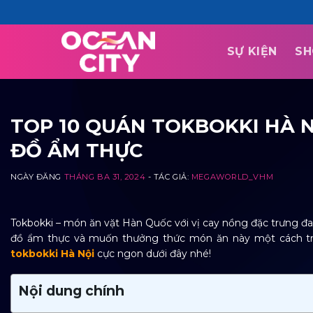
Skip
to
content
SỰ KIỆN
SH
TOP 10 QUÁN TOKBOKKI HÀ N
ĐỒ ẨM THỰC
NGÀY ĐĂNG
THÁNG BA 31, 2024
- TÁC GIẢ:
MEGAWORLD_VHM
Tokbokki – món ăn vặt Hàn Quốc với vị cay nồng đặc trưng đa
đồ ẩm thực và muốn thưởng thức món ăn này một cách tr
tokbokki Hà Nội
cực ngon dưới đây nhé!
Nội dung chính