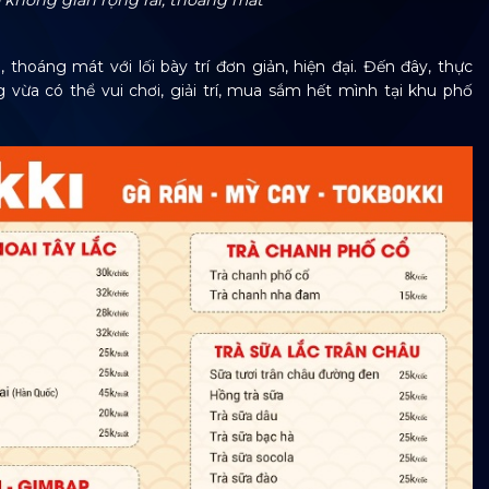
 không gian rộng rãi, thoáng mát
thoáng mát với lối bày trí đơn giản, hiện đại. Đến đây, thực
a có thể vui chơi, giải trí, mua sắm hết mình tại khu phố