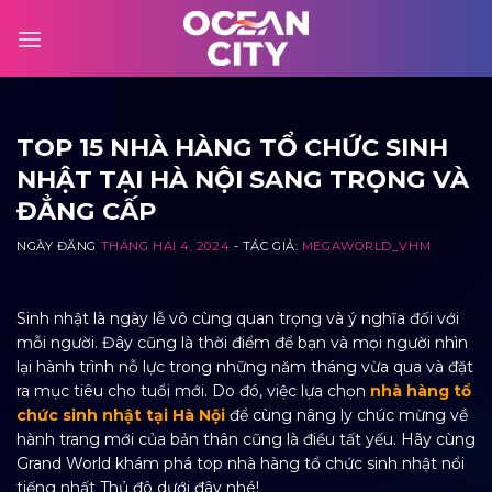
Skip
to
content
TOP 15 NHÀ HÀNG TỔ CHỨC SINH
NHẬT TẠI HÀ NỘI SANG TRỌNG VÀ
ĐẲNG CẤP
NGÀY ĐĂNG
THÁNG HAI 4, 2024
- TÁC GIẢ:
MEGAWORLD_VHM
Sinh nhật là ngày lễ vô cùng quan trọng và ý nghĩa đối với
mỗi người. Đây cũng là thời điểm để bạn và mọi người nhìn
lại hành trình nỗ lực trong những năm tháng vừa qua và đặt
ra mục tiêu cho tuổi mới. Do đó, việc lựa chọn
nhà hàng tổ
chức sinh nhật tại Hà Nội
để cùng nâng ly chúc mừng về
hành trang mới của bản thân cũng là điều tất yếu. Hãy cùng
Grand World khám phá top nhà hàng tổ chức sinh nhật nổi
tiếng nhất Thủ đô dưới đây nhé!