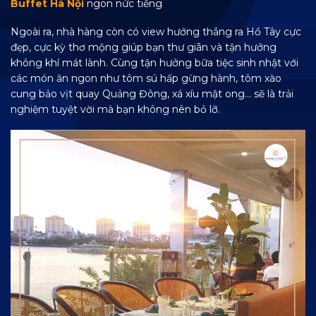
Buffet Hà Nội
ngon nức tiếng
Ngoài ra, nhà hàng còn có view hướng thẳng ra Hồ Tây cực
đẹp, cực kỳ thơ mộng giúp bạn thư giãn và tận hưởng
không khí mát lành. Cùng tận hưởng bữa tiệc sinh nhật với
các món ăn ngon như tôm sú hấp gừng hành, tôm xào
cung bảo vịt quay Quảng Đông, xá xíu mật ong… sẽ là trải
nghiệm tuyệt vời mà bạn không nên bỏ lỡ.