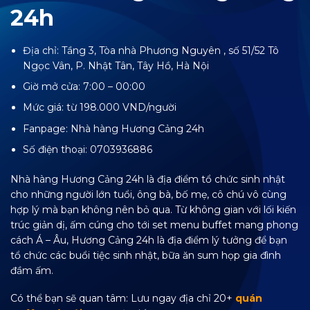
24h
Địa chỉ: Tầng 3, Tòa nhà Phương Nguyên , số 51/52 Tô
Ngọc Vân, P. Nhật Tân, Tây Hồ, Hà Nội
Giờ mở cửa: 7:00 – 00:00
Mức giá: từ 198.000 VND/người
Fanpage:
Nhà hàng Hương Cảng 24h
Số điện thoại: 0703936886
Nhà hàng Hương Cảng 24h là địa điểm tổ chức sinh nhật
cho những người lớn tuổi, ông bà, bố mẹ, cô chú vô cùng
hợp lý mà bạn không nên bỏ qua. Từ không gian với lối kiến
trúc giản dị, ấm cúng cho tới set menu buffet mang phong
cách Á – Âu, Hương Cảng 24h là địa điểm lý tưởng để bạn
tổ chức các buổi tiệc sinh nhật, bữa ăn sum họp gia đình
đầm ấm.
Có thể bạn sẽ quan tâm: Lưu ngay địa chỉ 20+
quán