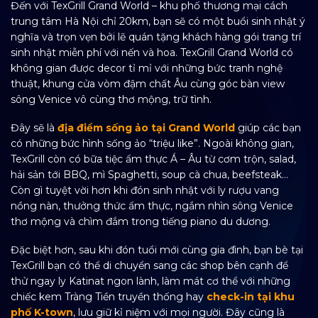
Đến với TexGrill Grand World – khu phố thương mại cách
trung tâm Hà Nội chỉ 20km, bạn sẽ có một buổi sinh nhật ý
nghĩa và trọn vẹn bởi lẽ quán tặng khách hàng gói trang trí
sinh nhật miễn phí với nến và hoa. TexGrill Grand World có
không gian được decor tỉ mỉ với những bức tranh nghệ
thuật, khung cửa vòm đậm chất Âu cùng góc bàn view
sông Venice vô cùng thơ mộng, trữ tình.
Đây sẽ là
địa điểm sống ảo tại Grand World
giúp các bạn
có những bức hình sống ảo “triệu like”. Ngoài không gian,
TexGrill còn có bữa tiệc ẩm thực Á – Âu từ cơm trộn, salad,
hải sản tới BBQ, mì Spaghetti, soup cà chua, beefsteak…
Còn gì tuyệt vời hơn khi đón sinh nhật với ly rượu vang
nồng nàn, thưởng thức ẩm thực, ngắm nhìn sông Venice
thơ mộng và chìm đắm trong tiếng piano du dương.
Đặc biệt hơn, sau khi đón tuổi mới cùng gia đình, bạn bè tại
TexGrill bạn có thể di chuyển sang các shop bên cạnh để
thử ngay ly Katinat ngon lành, làm mát cơ thể với những
chiếc kem Tràng Tiền truyền thống hay
check-in tại khu
phố K-town
, lưu giữ kỉ niệm với mọi người. Đây cũng là