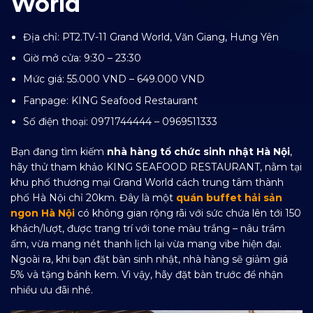
World
Địa chỉ: PT2.TV-11 Grand World, Văn Giang, Hưng Yên
Giờ mở cửa: 9:30 – 23:30
Mức giá: 55.000 VND – 649.000 VND
Fanpage:
KING Seafood Restaurant
Số điện thoại: 0971744444 – 0969511333
Bạn đang tìm kiếm
nhà hàng tổ chức sinh nhật Hà Nội
,
hãy thử tham khảo KING SEAFOOD RESTAURANT, nằm tại
khu phố thương mại Grand World cách trung tâm thành
phố Hà Nội chỉ 20km. Đây là một
quán buffet hải sản
ngon Hà Nội
có không gian rộng rãi với sức chứa lên tới 150
khách/lượt, được trang trí với tone màu trắng – nâu trầm
ấm, vừa mang nét thanh lịch lại vừa mang vibe hiện đại.
Ngoài ra, khi bạn đặt bàn sinh nhật, nhà hàng sẽ giảm giá
5% và tặng bánh kem. Vì vậy, hãy đặt bàn trước để nhận
nhiều ưu đãi nhé.