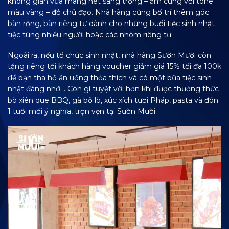
không gian vừa mang nét sang trọng – ấm cúng với tone
màu vàng – đỏ chủ đạo. Nhà hàng cũng bố trí thêm góc
bàn rộng, bàn riêng tư dành cho những buổi tiệc sinh nhật
tiệc tùng nhiều người hoặc các nhóm riêng tư.
Ngoài ra, nếu tổ chức sinh nhật, nhà hàng Sườn Mười còn
tặng riêng tới khách hàng voucher giảm giá 15% tối đa 100k
để bạn tha hồ ăn uống thỏa thích và có một bữa tiệc sinh
nhật đáng nhớ. . Còn gì tuyệt vời hơn khi được thưởng thức
bò xiên que BBQ, gà bỏ lò, xúc xích tươi Pháp, pasta và đón
1 tuổi mới ý nghĩa, trọn vẹn tại Sườn Mười.