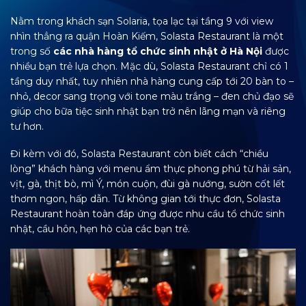
Nằm trong khách sạn Solaria, tọa lạc tại tầng 9 với view
nhìn thẳng ra quận Hoàn Kiếm, Solasta Restaurant là một
trong số
các nhà hàng tổ chức sinh nhật ở Hà Nội
được
nhiều bạn trẻ lựa chọn. Mặc dù, Solasta Restaurant chỉ có 1
tầng duy nhất, tuy nhiên nhà hàng cung cấp tới 20 bàn to –
nhỏ, decor sang trọng với tone màu trắng – đen chủ đạo sẽ
giúp cho bữa tiệc sinh nhật bạn trở nên lãng mạn và riêng
tư hơn.
Đi kèm với đó, Solasta Restaurant còn biết cách “chiều
lòng” khách hàng với menu ẩm thực phong phú từ hải sản,
vịt, gà, thịt bò, mì Ý, món cuộn, đùi gà nướng, sườn cốt lết
thơm ngon, hấp dẫn. Từ không gian tới thực đơn, Solasta
Restaurant hoàn toàn đáp ứng được nhu cầu tổ chức sinh
nhật, cầu hôn, hẹn hò của các bạn trẻ.