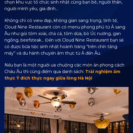
chọn khu vực tổ chức sinh nhật cùng bạn bè, người thân,
người mình yêu, gia đình…
Không chỉ có view đẹp, không gian sang trọng, tinh tế,
Cloud Nine Restaurant còn có menu phong phú từ Á sang
Âu như gỏi tôm xoài, chả cá, tôm dừa, bò Úc nướng, gan
ngỗng, beefsteak… Đến với Cloud Nine Restaurant bạn sẽ
có được bữa tiệc sinh nhật hoành tráng “trên chín tầng
mây” và du hành chuyến ẩm thực từ Á đến Âu.
Nếu bạn là một người ưa chuộng các món ăn phong cách
Châu Âu thì cùng điểm qua danh sách:
Trải nghiệm ẩm
thực Ý đích thực ngay giữa lòng Hà Nội