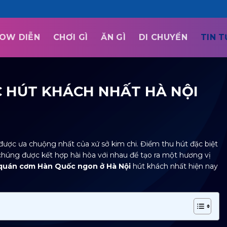
OW DIỄN
CHƠI GÌ
ĂN GÌ
DI CHUYỂN
TIN 
 HÚT KHÁCH NHẤT HÀ NỘI
ợc ưa chuộng nhất của xứ sở kim chi. Điểm thu hút đặc biệt
 chúng được kết hợp hài hòa với nhau để tạo ra một hương vị
quán cơm Hàn Quốc ngon ở Hà Nội
hút khách nhất hiện nay