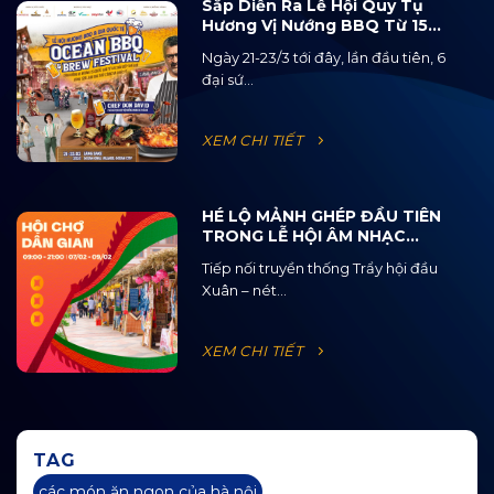
Sắp Diễn Ra Lễ Hội Quy Tụ
Hương Vị Nướng BBQ Từ 15
Quốc Gia Và 120 Loại Bia Thủ
Ngày 21-23/3 tới đây, lần đầu tiên, 6
Công
đại sứ...
XEM CHI TIẾT
HÉ LỘ MẢNH GHÉP ĐẦU TIÊN
TRONG LỄ HỘI ÂM NHẠC
ĐƯỜNG PHỐ OCEAN JAM
Tiếp nối truyền thống Trẩy hội đầu
2025
Xuân – nét...
XEM CHI TIẾT
TAG
các món ăn ngon của hà nội