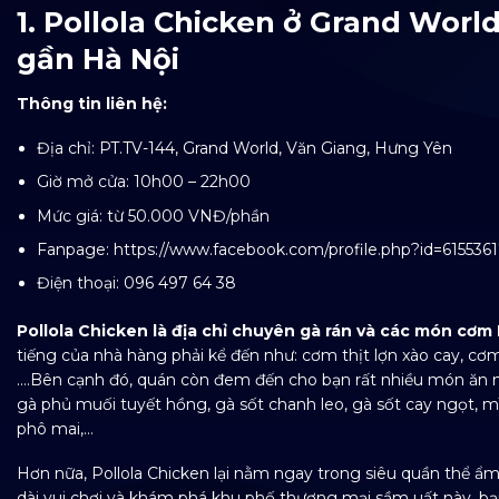
1. Pollola Chicken ở Grand Wor
gần Hà Nội
Thông tin liên hệ:
Địa chỉ: PT.TV-144, Grand World, Văn Giang, Hưng Yên
Giờ mở cửa: 10h00 – 22h00
Mức giá: từ 50.000 VNĐ/phần
Fanpage: https://www.facebook.com/profile.php?id=615536
Điện thoại: 096 497 64 38
Pollola Chicken là địa chỉ chuyên gà rán và các món cơ
tiếng của nhà hàng phải kể đến như: cơm thịt lợn xào cay, cơm
….Bên cạnh đó, quán còn đem đến cho bạn rất nhiều món ăn n
gà phủ muối tuyết hồng, gà sốt chanh leo, gà sốt cay ngọt, mì
phô mai,…
Hơn nữa, Pollola Chicken lại nằm ngay trong siêu quần thể ẩm 
dài vui chơi và khám phá khu phố thương mại sầm uất này, bạ