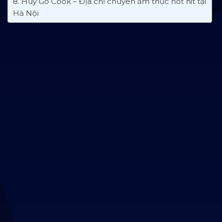
8. Huy Go Cook – Địa chỉ chuyên ẩm thực hot hit tại
Hà Nội
9. Cheabon – Chuỗi quán ăn nhanh Hàn Quốc nổi
tiếng tại Hà Thành
10. Simisi