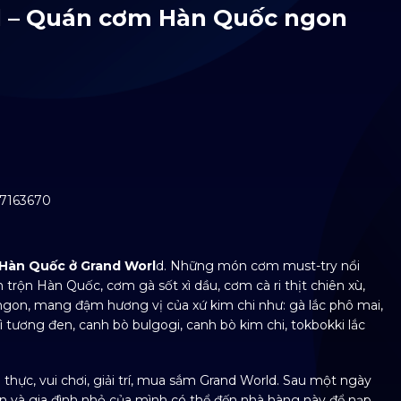
ld – Quán cơm Hàn Quốc ngon
17163670
m Hàn Quốc ở Grand Worl
d. Những món cơm must-try nổi
 trộn Hàn Quốc, cơm gà sốt xì dầu, cơm cà ri thịt chiên xù,
gon, mang đậm hương vị của xứ kim chi như: gà lắc phô mai,
 tương đen, canh bò bulgogi, canh bò kim chi, tokbokki lắc
thực, vui chơi, giải trí, mua sắm Grand World. Sau một ngày
n và gia đình nhỏ của mình có thể đến nhà hàng này để nạp