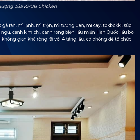
 lượng của KPUB Chicken
gà rán, mì lạnh, mì trộn, mì tương đen, mì cay, tokbokki, súp
cá ngừ, canh kim chi, canh rong biển, lẩu miến Hàn Quốc, lẩu bò
không gian khá rộng rãi với 4 tầng lầu, có phòng để tổ chức