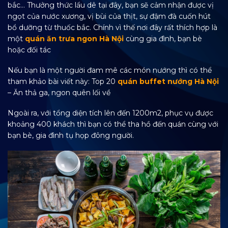
bắc… Thưởng thức lẩu dê tại đây, bạn sẽ cảm nhận được vị
ngọt của nước xương, vị bùi của thịt, sự đậm đà cuốn hút
bổ dưỡng từ thuốc bắc. Chính vì thế nơi đây rất thích hợp là
một
quán ăn trưa ngon Hà Nội
cùng gia đình, bạn bè
hoặc đối tác
Nếu bạn là một người đam mê các món nướng thì có thể
tham khảo bài viết này: Top 20
quán buffet nướng Hà Nội
– Ăn thả ga, ngon quên lối về
Ngoài ra, với tổng diện tích lên đến 1200m2, phục vụ được
khoảng 400 khách thì bạn có thể tha hồ đến quán cùng với
bạn bè, gia đình tụ họp đông người.