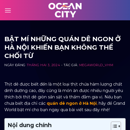
Skip
to
content
BẬT MÍ NHỮNG QUÁN DÊ NGON Ở
HÀ NỘI KHIẾN BẠN KHÔNG THỂ
CHỐI TỪ
NGÀY ĐĂNG
THÁNG HAI 3, 2024
- TÁC GIẢ:
MEGAWORLD_VHM
Thịt dê được biết đến là một loại thịt chứa hàm lượng chất
dinh dưỡng cao, đây cũng là món ăn được nhiều người yêu
thích bởi thịt dê giòn sần sật và thấm đẫm gia vị. Nếu bạn
chưa biết địa chỉ các
quán dê ngon ở Hà Nội
,
hãy để Grand
World bật mí cho bạn ngay qua bài viết sau đây nhé!
Nội dung chính