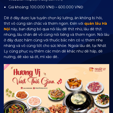
Giá khoảng: 100.000 VNĐ – 600.000 VNĐ
Dê ở đây được lựa tuyển chọn kỹ lưỡng, ăn không bị hôi,
thịt vô cùng săn chắc và thơm ngon. Đến với
quán lẩu Hà
Nội
này, bạn đừng bỏ qua nồi lẩu dê thịt nhừ, lẩu dê thịt
nhúng, lẩu chân dê vô cùng nổi tiếng và thơm ngon. Nồi lẩu
ở đây được hầm cùng với thuốc bắc nên có vị thơm nhẹ
nhàng và vô cùng tốt cho sức khỏe. Ngoài lẩu dê, tại Nhất
Ly cũng phục vụ thêm các món dê khác như dê hấp, dê
nướng, dê xào sả ớt, mì xào dê..