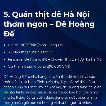
5. Quán thịt dê Hà Nội
thơm ngon – Dê Hoàng
Đế
Địa chỉ: 98B Thái Thịnh, Đống Đa
Số điện thoại: 0983092822
Fanpage:
Dê Hoàng Đế – Chuyên Thịt Dê Tươi Tại Hà Nội
Giá tham khảo: khoảng 290.000 VNĐ
Dê Hoàng Đế là nhà hàng chuyên thịt dê ré tươi và các
món dê núi từ Ninh Bình. Đến đây, bạn có thể thử dê tái
chanh cuốn rau mát lịm, dê xào lăn, dê nướng tảng dai giòn,
dê hấp tía tô và đặc biệt là lẩu dê thuốc bắc kích thích mọi
vị giác. Nước lẩu tại quán được dùng từ nước xương ninh
trong nhiều giờ nên có hương vị thanh ngọt tự nhiên.