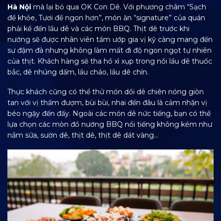
Hà Nội
mà lại bỏ qua OK Con Dê. Với phương châm “Sạch
để khỏe, Tươi để ngon hơn”, món ăn “signature” của quán
phải kể đến lẩu dê và các món BBQ. Thịt dê trước khi
nướng sẽ được nhân viên tẩm ướp gia vị kỹ càng mang đến
sự đậm đà nhưng không làm mất đi độ ngon ngọt tự nhiên
của thịt. Khách hàng sẽ tha hồ xì xụp trong nồi lẩu dê thuốc
bắc, dê nhúng dấm, lẩu cháo, lẩu dê chín.
Thực khách cũng có thể thử món dồi dê chiên nóng giòn
tan với vị thấm đượm, bùi bùi, nhai đến đâu là cảm nhận vị
béo ngậy đến đấy. Ngoài các món dê nức tiếng, bạn có thể
lựa chọn các mòn đồ nướng BBQ nổi tiếng không kém như
nầm sữa, sườn dê, thịt dê, thịt dê dát vàng…