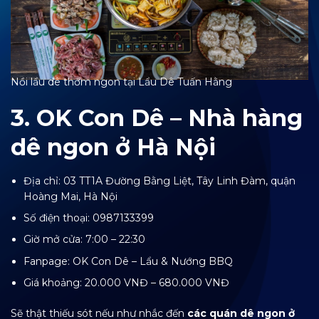
Nồi lẩu dê thơm ngon tại Lẩu Dê Tuấn Hằng
3. OK Con Dê – Nhà hàng
dê ngon ở Hà Nội
Địa chỉ: 03 TT1A Đường Bằng Liệt, Tây Linh Đàm, quận
Hoàng Mai, Hà Nội
Số điện thoại: 0987133399
Giờ mở cửa: 7:00 – 22:30
Fanpage:
OK Con Dê – Lẩu & Nướng BBQ
Giá khoảng: 20.000 VNĐ – 680.000 VNĐ
Sẽ thật thiếu sót nếu như nhắc đến
các quán dê ngon ở