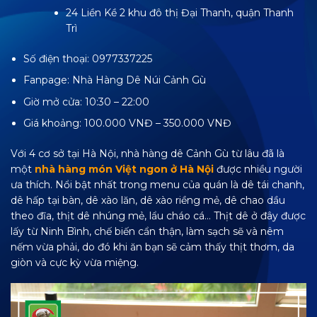
24 Liền Kề 2 khu đô thị Đại Thanh, quận Thanh
Trì
Số điện thoại: 0977337225
Fanpage:
Nhà Hàng Dê Núi Cảnh Gù
Giờ mở cửa: 10:30 – 22:00
Giá khoảng: 100.000 VNĐ – 350.000 VNĐ
Với 4 cơ sở tại Hà Nội, nhà hàng dê Cảnh Gù từ lâu đã là
một
nhà hàng món Việt ngon ở Hà Nội
được nhiều người
ưa thích. Nổi bật nhất trong menu của quán là dê tái chanh,
dê hấp tại bàn, dê xào lăn, dê xào riềng mẻ, dê chao dầu
theo đĩa, thịt dê nhúng mẻ, lẩu cháo cá… Thịt dê ở đây được
lấy từ Ninh Bình, chế biến cẩn thận, làm sạch sẽ và nêm
nếm vừa phải, do đó khi ăn bạn sẽ cảm thấy thịt thơm, da
giòn và cực kỳ vừa miệng.