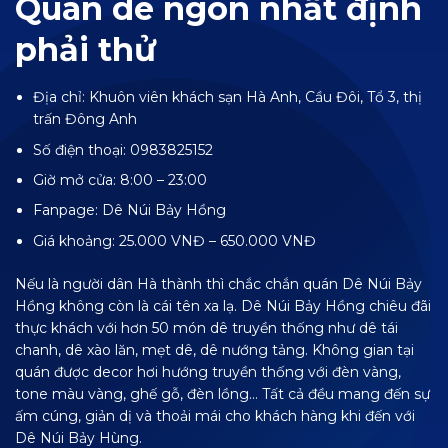
Quán dê ngon nhất định
phải thử
Địa chỉ: Khuôn viên khách sạn Hà Anh, Cầu Đôi, Tổ 3, thị
trấn Đông Anh
Số điện thoại: 0983825152
Giờ mở cửa: 8:00 – 23:00
Fanpage:
Dê Núi Bảy Hồng
Giá khoảng: 25.000 VNĐ – 650.000 VNĐ
Nếu là người dân Hà thành thì chắc chắn quán Dê Núi Bảy
Hồng không còn là cái tên xa lạ. Dê Núi Bảy Hồng chiêu đãi
thực khách với hơn 50 món dê truyền thống như dê tái
chanh, dê xào lăn, mẹt dê, dê nướng tảng. Không gian tại
quán được decor hơi hướng truyền thống với đèn vàng,
tone màu vàng, ghế gỗ, đèn lồng… Tất cả đều mang đến sự
ấm cúng, giản dị và thoải mái cho khách hàng khi đến với
Dê Núi Bảy Hùng.