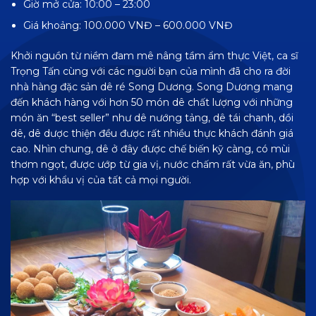
Giờ mở cửa: 10:00 – 23:00
Giá khoảng: 100.000 VNĐ – 600.000 VNĐ
Khởi nguồn từ niềm đam mê nâng tầm ẩm thực Việt, ca sĩ
Trọng Tấn cùng với các người bạn của mình đã cho ra đời
nhà hàng đặc sản dê ré Song Dương. Song Dương mang
đến khách hàng với hơn 50 món dê chất lượng với những
món ăn “best seller” như dê nướng tảng, dê tái chanh, dồi
dê, dê dược thiện đều được rất nhiều thực khách đánh giá
cao. Nhìn chung, dê ở đây được chế biến kỹ càng, có mùi
thơm ngọt, được ướp từ gia vị, nước chấm rất vừa ăn, phù
hợp với khẩu vị của tất cả mọi người.