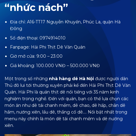
“nhức nách”
Địa chỉ: A16-TT17 Nguyễn Khuyến, Phúc La, quận Hà
Đông
Số điện thoại: 0974914010
Fanpage:
Hải Phi Thịt Dê Văn Quán
Giờ mở cửa: 9:00 – 23:00
Giá khoảng: 100.000 VNĐ – 500.000 VNĐ
Một trong số những
nhà hàng dê Hà Nội
được người dân
Thủ đô lui tới thường xuyên phải kể đến Hải Phi Thịt Dê Văn
Quán. Hải Phi là quán thịt dê nổi tiếng với 35 năm kinh
nghiệm trong nghề. Đến với quán, bạn có thể lựa chọn các
món ăn như dê tái chanh mềm, dê chao, dê hấp, chân dê
hầm, nướng xiên, lẩu dê, thắng cố dê…. Nổi bật nhất trong
menu này chính là món dê tái chanh mềm và dê nướng
xiên.