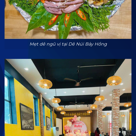
Mẹt dê ngũ vị tại Dê Núi Bảy Hồng