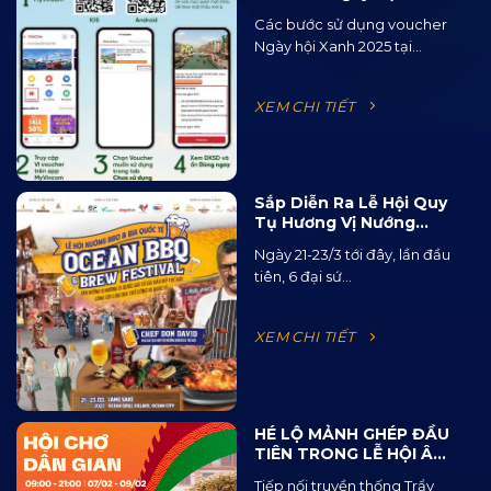
2025 Tại Ocean City
Các bước sử dụng voucher
Ngày hội Xanh 2025 tại...
XEM CHI TIẾT
Sắp Diễn Ra Lễ Hội Quy
Tụ Hương Vị Nướng
BBQ Từ 15 Quốc Gia Và
Ngày 21-23/3 tới đây, lần đầu
120 Loại Bia Thủ Công
tiên, 6 đại sứ...
XEM CHI TIẾT
HÉ LỘ MẢNH GHÉP ĐẦU
TIÊN TRONG LỄ HỘI ÂM
NHẠC ĐƯỜNG PHỐ
Tiếp nối truyền thống Trẩy