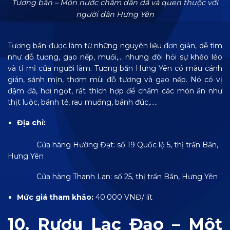
Tương bần – Món nước chấm dân dã và quen thuộc với
người dân Hưng Yên
Tương bần được làm từ những nguyên liệu đơn giản, dễ tìm
như đỗ tương, gạo nếp, muối,… nhưng đòi hỏi sự khéo léo
và tỉ mỉ của người làm. Tương bần Hưng Yên có màu cánh
gián, sánh mịn, thơm mùi đỗ tương và gạo nếp. Nó có vị
đậm đà, hơi ngọt, rất thích hợp để chấm các món ăn như
thịt luộc, bánh tẻ, rau muống, bánh đúc,…..
Địa chỉ:
Cửa hàng Hường Đạt: số 19 Quốc lộ 5, thị trấn Bần,
Hưng Yên
Cửa hàng Thanh Lan: số 25, thị trấn Bần, Hưng Yên
Mức giá tham khảo:
40.000 VNĐ/ lít
10. Rượu Lạc Đạo – Một