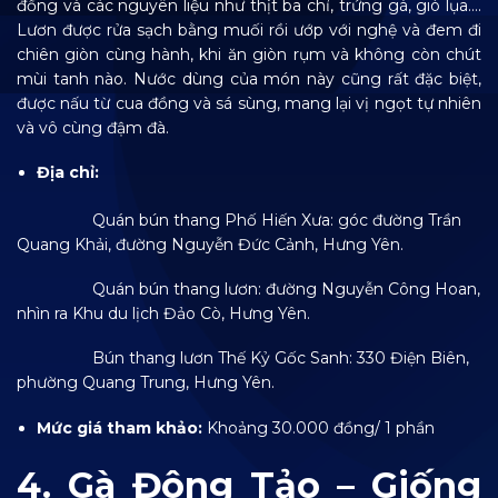
đồng và các nguyên liệu như thịt ba chỉ, trứng gà, giò lụa….
Lươn được rửa sạch bằng muối rồi ướp với nghệ và đem đi
chiên giòn cùng hành, khi ăn giòn rụm và không còn chút
mùi tanh nào. Nước dùng của món này cũng rất đặc biệt,
được nấu từ cua đồng và sá sùng, mang lại vị ngọt tự nhiên
và vô cùng đậm đà.
Địa chỉ:
Quán bún thang Phố Hiến Xưa: góc đường Trần
Quang Khải, đường Nguyễn Đức Cảnh, Hưng Yên.
Quán bún thang lươn: đường Nguyễn Công Hoan,
nhìn ra Khu du lịch Đảo Cò, Hưng Yên.
Bún thang lươn Thế Kỷ Gốc Sanh: 330 Điện Biên,
phường Quang Trung, Hưng Yên.
Mức giá tham khảo:
Khoảng 30.000 đồng/ 1 phần
4. Gà Đông Tảo – Giống