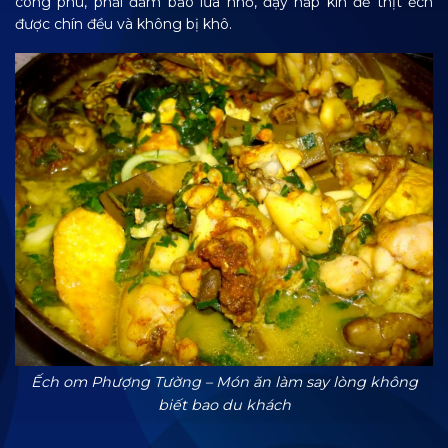
công phu, phải đảm bảo lửa nhỏ, đậy nắp kín để thịt ếch
được chín đều và không bị khô.
Ếch om Phượng Tường – Món ăn làm say lòng không
biết bao du khách