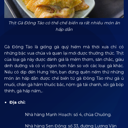
Thịt Gà Đông Tảo có thể chế biến ra rất nhiều món ăn
hấp dẫn
Gà Đông Tảo là giống gà quý hiếm mà thời xưa chỉ có
những bậc vua chúa và quan lại mới được thưởng thức. Thịt
của loại gà này được đánh giá là mềm thơm, săn chắc, giàu
dinh dưỡng và có vị ngon hơn hẳn so với các loại gà khác.
Nếu có dịp đến Hưng Yên, bạn đừng quên nếm thử những
món ăn hấp dẫn được chế biến từ gà Đông Tảo như gà ủ
muối, chân gà hầm thuốc bắc, nộm gà tái chanh, xôi gà bóp
thính, gà hấp nấm,..
Địa chỉ:
Nhà hàng Mạnh Hoạch: số 4, chùa Chuông.
Nhà hàng Sen Đồng: số 33, đường Lương Văn