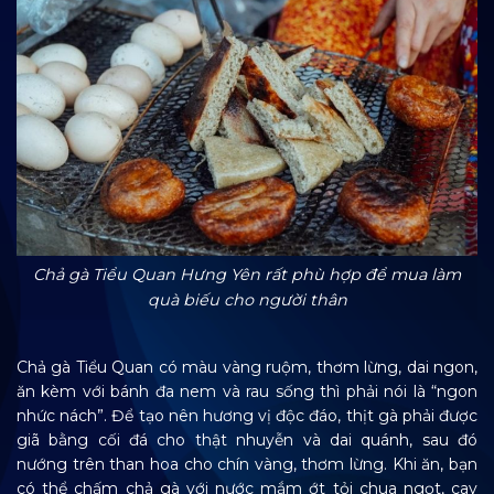
Chả gà Tiểu Quan Hưng Yên rất phù hợp để mua làm
quà biếu cho người thân
Chả gà Tiểu Quan có màu vàng ruộm, thơm lừng, dai ngon,
ăn kèm với bánh đa nem và rau sống thì phải nói là “ngon
nhức nách”. Để tạo nên hương vị độc đáo, thịt gà phải được
giã bằng cối đá cho thật nhuyễn và dai quánh, sau đó
nướng trên than hoa cho chín vàng, thơm lừng. Khi ăn, bạn
có thể chấm chả gà với nước mắm ớt tỏi chua ngọt, cay