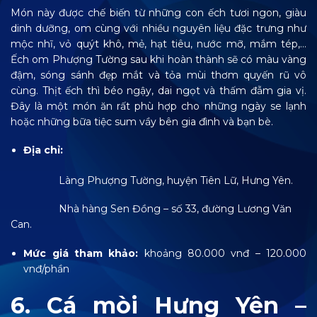
Món này được chế biến từ những con ếch tươi ngon, giàu
dinh dưỡng, om cùng với nhiều nguyên liệu đặc trưng như
mộc nhĩ, vỏ quýt khô, mẻ, hạt tiêu, nước mỡ, mắm tép,…
Ếch om Phượng Tường sau khi hoàn thành sẽ có màu vàng
đậm, sóng sánh đẹp mắt và tỏa mùi thơm quyến rũ vô
cùng. Thịt ếch thì béo ngậy, dai ngọt và thấm đẫm gia vị.
Đây là một món ăn rất phù hợp cho những ngày se lạnh
hoặc những bữa tiệc sum vầy bên gia đình và bạn bè.
Địa chỉ:
Làng Phượng Tường, huyện Tiên Lữ, Hưng Yên.
Nhà hàng Sen Đồng – số 33, đường Lương Văn
Can.
Mức giá tham khảo:
khoảng 80.000 vnđ – 120.000
vnđ/phần
6. Cá mòi Hưng Yên –