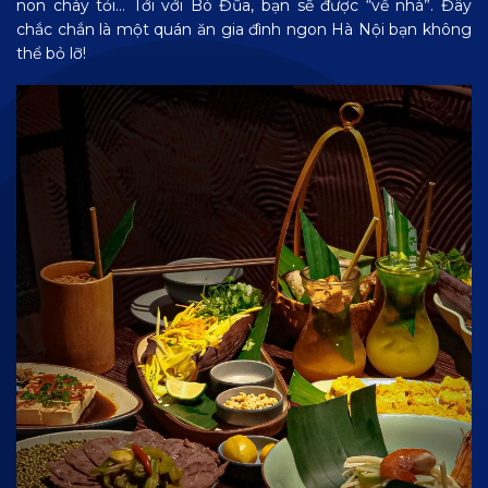
non cháy tỏi… Tới với Bó Đũa, bạn sẽ được “về nhà”. Đây
chắc chắn là một quán ăn gia đình ngon Hà Nội bạn không
thể bỏ lỡ!