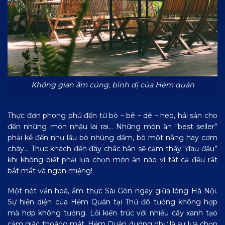
Không gian ấm cúng, bình dị của Hẻm quán
Thực đơn phong phú đến từ bò – bê – dê – heo, hải sản cho
đến những món nhậu lai rai… Những món ăn “best seller”
phải kể đến như lẩu bò nhúng dấm, bò một nắng hay cơm
cháy… Thực khách đến đây chắc hẳn sẽ cảm thấy “đau đầu”
khi không biết phải lựa chọn món ăn nào vì tất cả đều rất
bắt mắt và ngon miệng!
Một nét văn hoá, ẩm thực Sài Gòn ngay giữa lòng Hà Nội.
Sự hiện diện của Hẻm Quán tại Thủ đô tưởng không hợp
mà hợp không tưởng. Lối kiến trúc với nhiều cây xanh tạo
cảm giác thoáng mát, Hẻm Quán dường như là sự lựa chọn