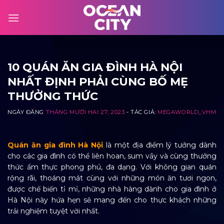
Skip
to
content
10 QUÁN ĂN GIA ĐÌNH HÀ NỘI
NHẤT ĐỊNH PHẢI CÙNG BỐ MẸ
THƯỞNG THỨC
NGÀY ĐĂNG
THÁNG MƯỜI HAI 27, 2023
- TÁC GIẢ:
MEGAWORLD_VHM
Quán ăn gia đình Hà Nội
là một địa điểm lý tưởng dành
cho các gia đình có thể liên hoan, sum vầy và cùng thưởng
thức ẩm thực phong phú, đa dạng. Với không gian quán
rộng rãi, thoáng mát cùng với những món ăn tươi ngon,
được chế biến tỉ mỉ, những nhà hàng dành cho gia đình ở
Hà Nội này hứa hẹn sẽ mang đến cho thực khách những
trải nghiệm tuyệt vời nhất.