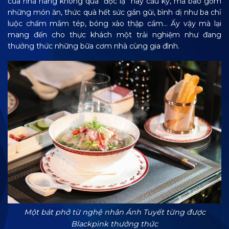
của nhà hàng không quá “độc lạ” hay cầu kỳ, mà bao gồm
những món ăn, thức quà hết sức gần gũi, bình dị như ba chỉ
luộc chấm mắm tép, bóng xào thập cẩm… Ấy vậy mà lại
mang đến cho thực khách một trải nghiệm như đang
thưởng thức những bữa cơm nhà cùng gia đình.
Một bát phở từ nghệ nhân Ánh Tuyết từng được
Blackpink thưởng thức