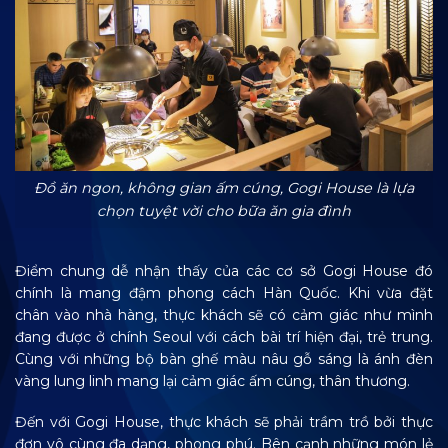
Đồ ăn ngon, không gian ấm cúng, Gogi House là lựa
chọn tuyệt vời cho bữa ăn gia đình
Điểm chung dễ nhận thấy của các cơ sở Gogi House đó
chính là mang đậm phong cách Hàn Quốc. Khi vừa đặt
chân vào nhà hàng, thực khách sẽ có cảm giác như mình
đang được ở chính Seoul với cách bài trí hiện đại, trẻ trung.
Cùng với những bộ bàn ghế màu nâu gỗ sáng là ánh đèn
vàng lung linh mang lại cảm giác ấm cúng, thân thương.
Đến với Gogi House, thực khách sẽ phải trầm trồ bởi thực
đơn vô cùng đa dạng, phong phú. Bên cạnh những món lẻ