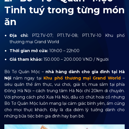
Tinh tuý trong từng món
ăn
Địa chỉ:
PT2.TV-07; PT1.TV-08; PT1.TV-10 Khu phố
thương mại Grand World
Thời gian mở cửa:
10h00 – 22h00
Giá tham khảo:
150.000 – 200.000 VND / Người
Bò Tơ Quán Mộc –
nhà hàng dành cho gia đình tại Hà
Nội
nằm ngay tại
Khu phố thương mại Grand World
–
siêu quần thể ẩm thực, vui chơi, giải trí, mua sắm tại phía
Đông Hà Nội – cách trung tâm Hà Nội chỉ 20km di chuyển.
Với phong cách phố Xưa Hà Nội, dẫu có chút hoài cổ nhưng
Bò Tơ Quán Mộc luôn mang lại cảm giác bình yên, ấm cúng
cho mọi thực khách. Đây là địa điểm lý tưởng dành cho
những bữa tiệc bên gia đình hay bạn bè.