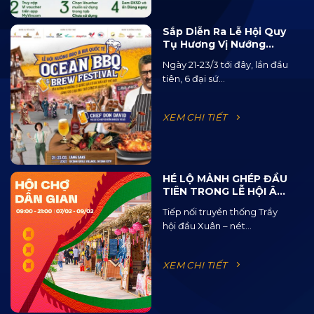
Sắp Diễn Ra Lễ Hội Quy
Tụ Hương Vị Nướng
BBQ Từ 15 Quốc Gia Và
Ngày 21-23/3 tới đây, lần đầu
120 Loại Bia Thủ Công
tiên, 6 đại sứ...
XEM CHI TIẾT
HÉ LỘ MẢNH GHÉP ĐẦU
TIÊN TRONG LỄ HỘI ÂM
NHẠC ĐƯỜNG PHỐ
Tiếp nối truyền thống Trẩy
OCEAN JAM 2025
hội đầu Xuân – nét...
XEM CHI TIẾT