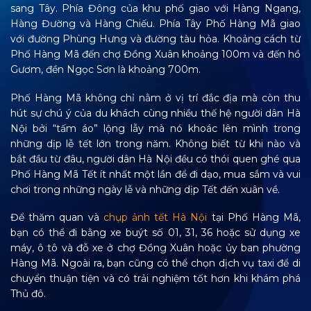
sang Tây. Phía Đông của khu phố giao với Hàng Ngang,
Hàng Đường và Hàng Chiếu. Phía Tây Phố Hàng Mã giao
với đường Phùng Hưng và đường tàu hỏa. Khoảng cách từ
Phố Hàng Mã đến chợ Đồng Xuân khoảng 100m và đến hồ
Gươm, đền Ngọc Sơn là khoảng 700m.
Phố Hàng Mã không chỉ nằm ở vị trí đắc địa mà còn thu
hút sự chú ý của du khách cùng nhiều thế hệ người dân Hà
Nội bởi “tấm áo” lộng lẫy mà nó khoác lên mình trong
những dịp lễ tết lớn trong năm. Không biết từ khi nào và
bắt đầu từ đâu, người dân Hà Nội đều có thói quen ghé qua
Phố Hàng Mã Tết ít nhất một lần để đi dạo, mua sắm và vui
chơi trong những ngày lễ và những dịp Tết đến xuân về.
Để thăm quan và
chụp ảnh tết Hà Nội
tại Phố Hàng Mã,
bạn có thể đi bằng xe buýt số 01, 31, 36 hoặc sử dụng xe
máy, ô tô và đỗ xe ở chợ Đồng Xuân hoặc ủy ban phường
Hàng Mã. Ngoài ra, bạn cũng có thể chọn dịch vụ taxi để di
chuyển thuận tiện và có trải nghiệm tốt hơn khi khám phá
Thủ đô.