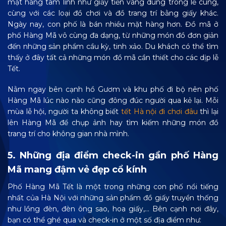
mặt hàng tâm linh như giấy tiền vàng dùng trong lễ cúng,
cùng với các loại đồ chơi và đồ trang trí bằng giấy khác.
Ngày nay, con phố là bán nhiều mặt hàng hơn. Đồ mã ở
phố Hàng Mã vô cùng đa dạng, từ những món đồ đơn giản
đến những sản phẩm cầu kỳ, tinh xảo. Du khách có thể tìm
thấy ở đây tất cả những món đồ mã cần thiết cho các dịp lễ
Tết.
Nằm ngay bên cạnh hồ Gươm và khu phố đi bộ nên phố
Hàng Mã lúc nào nào cũng đông đúc người qua kẻ lại. Mỗi
mùa lễ hội, người ta không biết
tết Hà nội đi chơi đâu
thì lại
lên Hàng Mã để chụp ảnh hay tìm kiếm những món đồ
trang trí cho không gian nhà mình.
5. Những địa điểm check-in gần phố Hàng
Mã mang đậm vẻ đẹp cổ kính
Phố Hàng Mã Tết là một trong những con phố nổi tiếng
nhất của Hà Nội với những sản phẩm đồ giấy truyền thống
như lồng đèn, đèn ông sao, hoa giấy,… Bên cạnh nơi đây,
bạn có thể ghé qua và check-in ở một số địa điểm như: