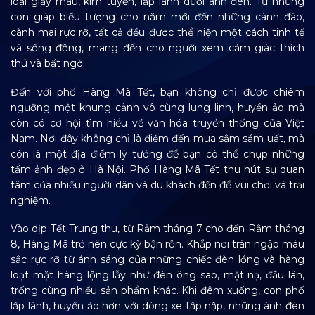
loại giấy màu, kim tuyến, lấp lánh dưới ánh đèn. Từ những
con giáp biểu tượng cho năm mới đến những cành đào,
cành mai rực rỡ, tất cả đều được thể hiện một cách tinh tế
và sống động, mang đến cho người xem cảm giác thích
thú và bất ngờ.
Đến với phố Hàng Mã Tết, bạn không chỉ được chiêm
ngưỡng một khung cảnh vô cùng lung linh, huyền ảo mà
còn có cơ hội tìm hiểu về văn hóa truyền thống của Việt
Nam.
Nơi đây không chỉ là điểm đến mua sắm sầm uất, mà
còn là một địa điểm lý tưởng để bạn có thể chụp những
tấm ảnh đẹp ở Hà Nội. Phố Hàng Mã Tết thu hút sự quan
tâm của nhiều người dân và du khách đến để vui chơi và trải
nghiệm.
Vào dịp Tết Trung thu, từ Rằm tháng 7 cho đến Rằm tháng
8, Hàng Mã trở nên cực kỳ bận rộn. Khắp nơi tràn ngập màu
sắc rực rỡ từ ánh sáng của những chiếc đèn lồng và hàng
loạt mặt hàng lộng lẫy như đèn ông sao, mặt nạ, đầu lân,
trống cùng nhiều sản phẩm khác. Khi đêm xuống, con phố
lấp lánh, huyền ảo hơn với dòng xe tấp nập, những ánh đèn