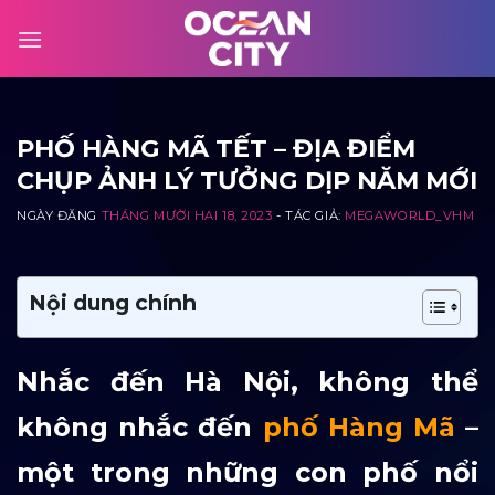
Skip
to
content
PHỐ HÀNG MÃ TẾT – ĐỊA ĐIỂM
CHỤP ẢNH LÝ TƯỞNG DỊP NĂM MỚI
NGÀY ĐĂNG
THÁNG MƯỜI HAI 18, 2023
- TÁC GIẢ:
MEGAWORLD_VHM
Nội dung chính
Nhắc đến Hà Nội, không thể
không nhắc đến
phố Hàng Mã
–
một trong những con phố nổi