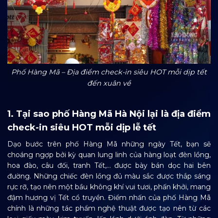
Phố Hàng Mã – Địa điểm check-in siêu HOT mỗi dịp tết
đến xuân về
1. Tại sao phố Hàng Mã Hà Nội lại là địa điểm
check-in siêu HOT mỗi dịp lễ tết
Dạo bước trên phố Hàng Mã những ngày Tết, bạn sẽ
choáng ngợp bởi kỳ quan lung linh của hàng loạt đèn lồng,
hoa đào, câu đối, tranh Tết,… được bày bán dọc hai bên
đường. Những chiếc đèn lồng đủ màu sắc được thắp sáng
rực rỡ, tạo nên một bầu không khí vui tươi, phấn khởi, mang
đậm hương vị Tết cổ truyền. Điểm nhấn của phố Hàng Mã
chính là những tác phẩm nghệ thuật được tạo nên từ các