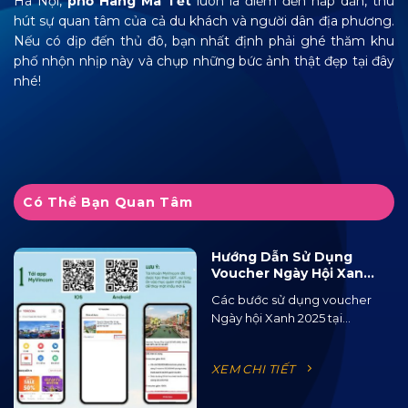
Hà Nội,
phố Hàng Mã Tết
luôn là điểm đến hấp dẫn, thu
hút sự quan tâm của cả du khách và người dân địa phương.
Nếu có dịp đến thủ đô, bạn nhất định phải ghé thăm khu
phố nhộn nhịp này và chụp những bức ảnh thật đẹp tại đây
nhé!
Có Thể Bạn Quan Tâm
Hướng Dẫn Sử Dụng
Voucher Ngày Hội Xanh
2025 Tại Ocean City
Các bước sử dụng voucher
Ngày hội Xanh 2025 tại...
XEM CHI TIẾT