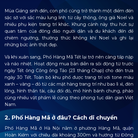
Mùa Giáng sinh đến, con phố cũng trở thành một điểm đến
sặc sỡ với sắc màu lung linh từ cây thông, ông già Noel và
nhiều phụ kiện trang trí khác. Khung cảnh này thu hút sự
quan tâm của đông đảo người dân và du khách đến để
chiêm ngưỡng, thưởng thức không khí Noel và ghi lại
những bức ảnh thật đẹp.
Và khi xuân sang, Phố Hàng Mã Tết lại trở nên càng tấp nập
và náo nhiệt. Hoạt động mua bán diễn ra sôi động từ trước
ngày Tết ông Công ông Táo (23 tháng Chạp) cho đến trưa
ngày 30 Tết. Toàn bộ khu phố được trang trí với tone màu
xanh – vàng – đỏ từ các mặt hàng trang trí như bao lì xì, đèn
lồng, hình thần tài, câu đối đỏ, mô hình bánh chưng, pháo
cùng nhiều vật phẩm lễ cúng theo phong tục dân gian Việt
Nam.
2. Phố Hàng Mã ở đâu? Cách di chuyển
Phố Hàng Mã ở Hà Nội nằm ở phường Hàng Mã, quận
Hoàn Kiếm với chiều dài khoảng 300m và hướng từ Đông