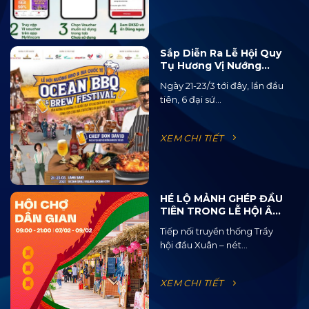
Sắp Diễn Ra Lễ Hội Quy
Tụ Hương Vị Nướng
BBQ Từ 15 Quốc Gia Và
Ngày 21-23/3 tới đây, lần đầu
120 Loại Bia Thủ Công
tiên, 6 đại sứ...
XEM CHI TIẾT
HÉ LỘ MẢNH GHÉP ĐẦU
TIÊN TRONG LỄ HỘI ÂM
NHẠC ĐƯỜNG PHỐ
Tiếp nối truyền thống Trẩy
OCEAN JAM 2025
hội đầu Xuân – nét...
XEM CHI TIẾT