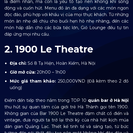
là điểm nhấn, mà còn là yếu tố tạo nên không khí sống
động và cuốn hút. Menu đồ ăn đa dạng với các món ngon
độc đáo, phù hợp với khẩu vị của mọi thực khách. Từ những
món ăn nhẹ dễ chịu cho buổi hẹn hò nhẹ nhàng, đến các
món hấp dẫn cho các bữa tiệc lớn, Gió Lounge đều tự tin
đáp ứng mọi nhu cầu.
2. 1900 Le Theatre
Địa chỉ:
Số 8 Tạ Hiện, Hoàn Kiếm, Hà Nội
Giờ mở cửa:
20h00 – 1h00
Mức giá tham khảo:
250,000VND (Đã kèm theo 2 đồ
uống)
Điểm đến tiếp theo nằm trong TOP 10
quán bar ở Hà Nội
thu hút sự quan tâm của giới trẻ Hà Thành gọi tên 1900.
Không gian của Bar 1900 Le Theatre đậm chất cổ điển và
vintage, đưa người ta trở lại thời kỳ của nhà hát kịch múa
dân gian Quảng Lạc. Thiết kế tinh tế và sáng tạo, từ bức