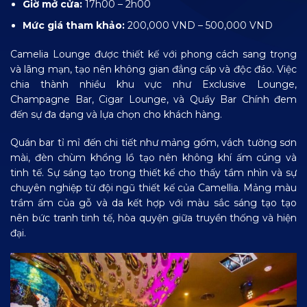
Giờ mở cửa:
17h00 – 2h00
Mức giá tham khảo:
200,000 VND – 500,000 VND
Camelia Lounge được thiết kế với phong cách sang trọng
và lãng mạn, tạo nên không gian đẳng cấp và độc đáo. Việc
chia thành nhiều khu vực như Exclusive Lounge,
Champagne Bar, Cigar Lounge, và Quầy Bar Chính đem
đến sự đa dạng và lựa chọn cho khách hàng.
Quán bar tỉ mỉ đến chi tiết như mảng gốm, vách tường sơn
mài, đèn chùm khổng lồ tạo nên không khí ấm cúng và
tinh tế. Sự sáng tạo trong thiết kế cho thấy tầm nhìn và sự
chuyên nghiệp từ đội ngũ thiết kế của Camellia. Mảng màu
trầm ấm của gỗ và da kết hợp với màu sắc sáng tạo tạo
nên bức tranh tinh tế, hòa quyện giữa truyền thống và hiện
đại.