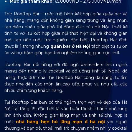
Mức giá tham khảo:
65.000VND – 275.000VND/món
The Rooftop Bar – một mô hình kết hợp giữa quầy bar và
nhà hàng, mang đến không gian sang trọng và lãng mạn,
tạo điểm nhấn giữa phố thị đông đúc của Hà Nội. Thiết kế
tinh tế với sự kết hợp giữa nội thất hiện đại và không gian
mở, tạo nên một trải nghiệm đặc biệt. Rooftop Bar đích
thực là 1 trong những
quán bar ở Hà Nội
tách biệt từ sự ồn
ào và bụi bặm giúp bạn trải nghiệm không gian cực chill.
Rooftop Bar nổi tiếng với đội ngũ bartenders lành nghề,
mang đến những ly cocktail và đồ uống tinh tế. Ngoài đồ
uống, thực đơn của The Rooftop Bar cũng đa dạng, từ ẩm
thực nhẹ đến các món ăn cao cấp, phục vụ nhu cầu của
nhiều đối tượng khách hàng.
Tại Rooftop Bar bạn có thể ngắm trọn vẹn vẻ đẹp của Hà
Nội tại tầng 19, đặc biệt là vào buổi tối khi thành phố lung
linh ánh đèn. Không gian lãng mạn và tinh tế phù hợp là
một
nhà hàng hẹn hò lãng mạn ở hà nội
với người
thương và bạn bè, thoải mái trò chuyện nhâm nhi ly cocktail