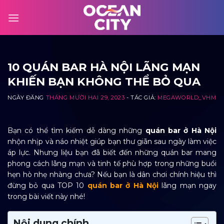
Skip
to
content
10 QUÁN BAR HÀ NỘI LÃNG MẠN
KHIẾN BẠN KHÔNG THỂ BỎ QUA
NGÀY ĐĂNG
THÁNG MƯỜI HAI 29, 2023
- TÁC GIẢ:
MEGAWORLD_VHM
Bạn có thể tìm kiếm dễ dàng những
quán bar ở Hà Nội
nhộn nhịp và náo nhiệt giúp bạn thư giãn sau ngày làm việc
áp lực. Nhưng liệu bạn đã biết đến những quán bar mang
phong cách lãng mạn và tinh tế phù hợp trong những buổi
hẹn hò nhẹ nhàng chưa? Nếu bạn là dân chơi chính hiệu thì
đừng bỏ qua
TOP 10
quán bar ở Hà Nội
lãng mạn
ngay
trong bài viết này nhé!
Nội dung chính