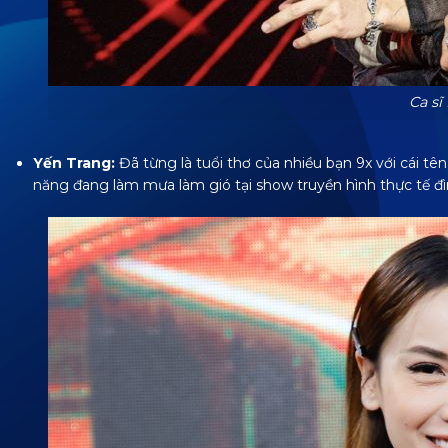
Ca sĩ
Yến Trang:
Đã từng là tuổi thơ của nhiều bạn 9x với cái tê
năng đang làm mưa làm gió tại show truyền hình thực tế đì