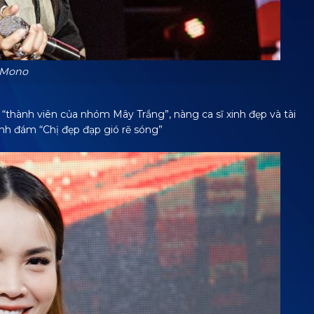
 Mono
n “thành viên của nhóm Mây Trắng”, nàng ca sĩ xinh đẹp và tài
nh đám “Chị đẹp đạp gió rẽ sóng”