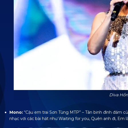
Diva Hồ
Mono:
“Cậu em trai Sơn Tùng MTP” – Tân binh đình đám củ
nhạc với các bài hát như Waiting for you, Quên anh đi, Em l