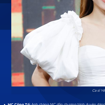
Ca sĩ Y
MC Công Tố:
Anh chàng MC dẫn chương trình duyên dáng và