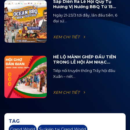
Sắp Diễn Ra Lễ Hội Quy Tụ
Hương Vị Nướng BBQ Từ 15
Quốc Gia Và 120 Loại Bia Thủ
Ngày 21-23/3 tới đây, lần đầu tiên, 6
Công
đại sứ...
XEM CHI TIẾT
HÉ LỘ MẢNH GHÉP ĐẦU TIÊN
TRONG LỄ HỘI ÂM NHẠC
ĐƯỜNG PHỐ OCEAN JAM
Tiếp nối truyền thống Trẩy hội đầu
2025
Xuân – nét...
XEM CHI TIẾT
TAG
Grand World
Sự kiện tại Grand World