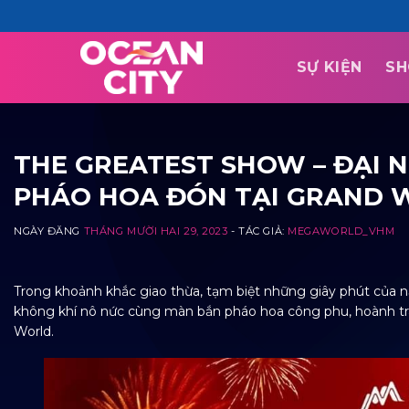
Skip
to
content
SỰ KIỆN
SH
THE GREATEST SHOW – ĐẠI 
PHÁO HOA ĐÓN TẠI GRAND 
NGÀY ĐĂNG
THÁNG MƯỜI HAI 29, 2023
- TÁC GIẢ:
MEGAWORLD_VHM
Trong khoảnh khắc giao thừa, tạm biệt những giây phút của
không khí nô nức cùng màn bắn pháo hoa công phu, hoành trá
World.