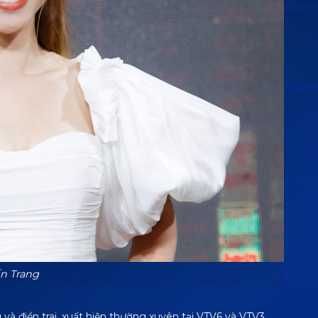
ến Trang
 điển trai, xuất hiện thường xuyên tại VTV6 và VTV3