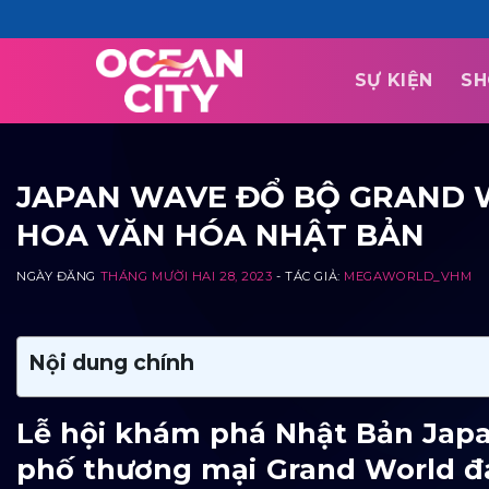
Skip
to
content
SỰ KIỆN
SH
JAPAN WAVE ĐỔ BỘ GRAND 
HOA VĂN HÓA NHẬT BẢN
NGÀY ĐĂNG
THÁNG MƯỜI HAI 28, 2023
- TÁC GIẢ:
MEGAWORLD_VHM
Nội dung chính
Lễ hội khám phá Nhật Bản Japa
phố thương mại Grand World đa