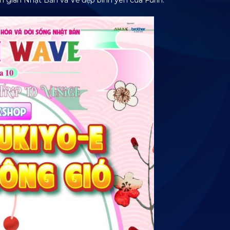
ân gian Nhật Bản và Vẻ đẹp bình yên của Furin.