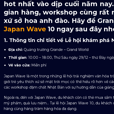
hot nhất vào dịp cuối năm nay.
gian hàng, workshop cùng rất
xứ sở hoa anh đào. Hãy để Gran
Japan Wave
10 ngay sau đây nh
1. Thông tin chi tiết về Lễ hội khám ph
Địa chỉ:
Quảng trường Grande – Grand World
Thời gian
: 10:00 – 18:00, Thứ Sáu ngày 29/12 – thứ Bảy ngà
Vé vào cửa:
Miễn phí
Japan Wave là một trong những lễ hội trải nghiệm văn hóa tr
giới trẻ yêu thích xứ sở mặt trời mọc có thể hiểu rõ hơn về c
các workshop đậm chất Nhật Bản với sự hướng dẫn của giảng v
Ngoài ra, đến với Japan Wave, du khách còn có thẻ mua sắm t
mỹ phẩm, quà lưu niệm… Tại lễ hội Japan Wave 10, du khách 
hàng cùng hàng trăm hàng hóa đa dạng.