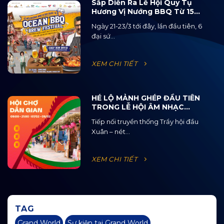
Sắp Diễn Ra Lễ Hội Quy Tụ
Hương Vị Nướng BBQ Từ 15
Quốc Gia Và 120 Loại Bia Thủ
Ngày 21-23/3 tới đây, lần đầu tiên, 6
Công
đại sứ...
XEM CHI TIẾT
HÉ LỘ MẢNH GHÉP ĐẦU TIÊN
TRONG LỄ HỘI ÂM NHẠC
ĐƯỜNG PHỐ OCEAN JAM
Tiếp nối truyền thống Trẩy hội đầu
2025
Xuân – nét...
XEM CHI TIẾT
TAG
Grand World
Sự kiện tại Grand World