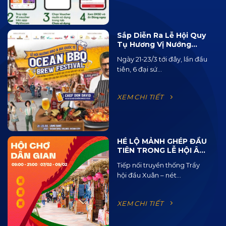
Sắp Diễn Ra Lễ Hội Quy
Tụ Hương Vị Nướng
BBQ Từ 15 Quốc Gia Và
Ngày 21-23/3 tới đây, lần đầu
120 Loại Bia Thủ Công
tiên, 6 đại sứ...
XEM CHI TIẾT
HÉ LỘ MẢNH GHÉP ĐẦU
TIÊN TRONG LỄ HỘI ÂM
NHẠC ĐƯỜNG PHỐ
Tiếp nối truyền thống Trẩy
OCEAN JAM 2025
hội đầu Xuân – nét...
XEM CHI TIẾT