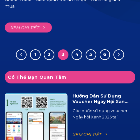
mua...
XEM CHI TIẾT
1
2
3
4
5
6
Có Thể Bạn Quan Tâm
Hướng Dẫn Sử Dụng
Voucher Ngày Hội Xanh
2025 Tại Ocean City
Các bước sử dụng voucher
Ngày hội Xanh 2025 tại...
XEM CHI TIẾT