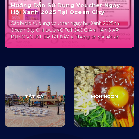
Hướng Dẫn Sử Dụng Voucher Ngày
Hội Xanh 2025 Tại Ocean City
Các bước sử dụng voucher Ngày hội Xanh 2025 tại
Ocean City CHỈ ĐƯỜNG TỚI CÁC GIAN HÀNG ÁP
DỤNG VOUCHER TẠI ĐÂY 📱 Thông tin chi tiết xin
liên hệ: CSKH K-Town, Little Hongkong: 093 375 3513
CSKH Venice: 0968 989 137 Cư dân Vinhomes
Ocean...
TẤT CẢ
MÓN NGON