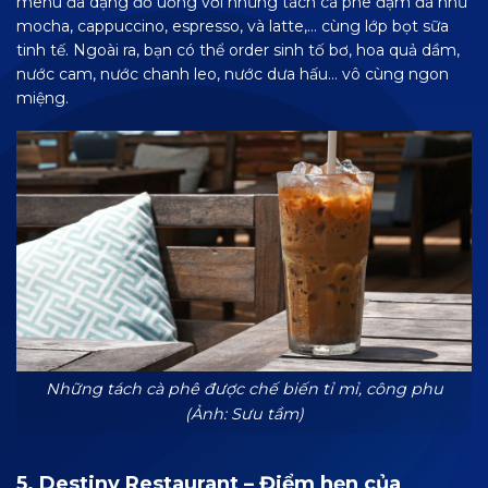
menu đa dạng đồ uống với những tách cà phê đậm đà như
mocha, cappuccino, espresso, và latte,… cùng lớp bọt sữa
tinh tế. Ngoài ra, bạn có thể order sinh tố bơ, hoa quả dầm,
nước cam, nước chanh leo, nước dưa hấu… vô cùng ngon
miệng.
Những tách cà phê được chế biến tỉ mỉ, công phu
(Ảnh: Sưu tầm)
5. Destiny Restaurant – Điểm hẹn của