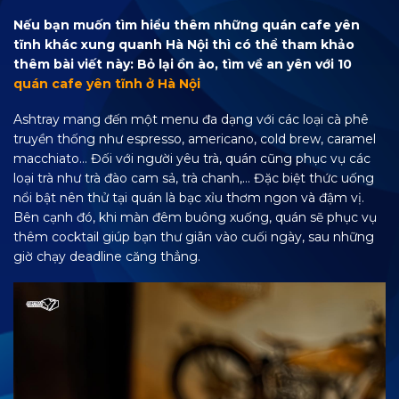
Nếu bạn muốn tìm hiểu thêm những quán cafe yên
tĩnh khác xung quanh Hà Nội thì có thể tham khảo
thêm bài viết này: Bỏ lại ồn ào, tìm về an yên với 10
quán cafe yên tĩnh ở Hà Nội
Ashtray mang đến một menu đa dạng với các loại cà phê
truyền thống như espresso, americano, cold brew, caramel
macchiato… Đối với người yêu trà, quán cũng phục vụ các
loại trà như trà đào cam sả, trà chanh,… Đặc biệt thức uống
nổi bật nên thử tại quán là bạc xỉu thơm ngon và đậm vị.
Bên cạnh đó, khi màn đêm buông xuống, quán sẽ phục vụ
thêm cocktail giúp bạn thư giãn vào cuối ngày, sau những
giờ chạy deadline căng thẳng.