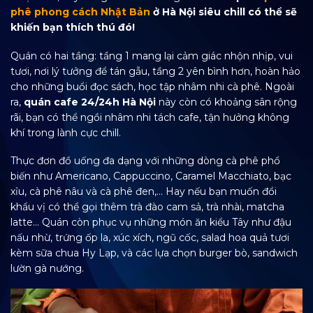
phê phong cách Nhật Bản
ở Hà Nội siêu chill có thể sẽ
khiến bạn thích thú đó!
Quán có hai tầng: tầng 1 mang lại cảm giác nhộn nhịp, vui
tươi, nơi lý tưởng để tán gẫu, tầng 2 yên bình hơn, hoàn hảo
cho những buổi đọc sách, học tập nhâm nhi cà phê. Ngoài
ra,
quán cafe 24/24h Hà Nội
này còn có khoảng sân rộng
rãi, bạn có thể ngồi nhâm nhi tách cafe, tận hưởng không
khí trong lành cực chill.
Thực đơn đồ uống đa dạng với những dòng cà phê phổ
biến như Americano, Cappuccino, Caramel Macchiato, bạc
xỉu, cà phê nâu và cà phê đen,… Hay nếu bạn muốn đổi
khẩu vị có thể gọi thêm trà đào cam sả, trà nhài, matcha
latte… Quán còn phục vụ những món ăn kiểu Tây như đậu
nấu nhừ, trứng ốp la, xúc xích, ngũ cốc, salad hoa quả tươi
kèm sữa chua Hy Lạp, và các lựa chọn burger bò, sandwich
lườn gà nướng.