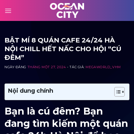
Skip
to
content
BẬT MÍ 8 QUÁN CAFE 24/24 HÀ
NỘI CHILL HẾT NẤC CHO HỘI “CÚ
ĐÊM”
NGÀY ĐĂNG
THÁNG MỘT 27, 2024
- TÁC GIẢ:
MEGAWORLD_VHM
Nội dung chính
Bạn là cú đêm? Bạn
đang tìm kiếm một quán