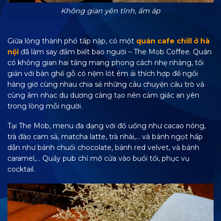
Không gian yên tĩnh, ấm áp
Giữa lòng thành phố tấp nập, có một
quán cafe chill ở hà
nội
đã làm say đắm biết bao người – The Mob Coffee. Quán
có không gian hai tầng mang phong cách nhẹ nhàng, tối
giản với bàn ghế gỗ có nệm lót êm ái thích hợp để ngồi
hàng giờ cùng nhau chia sẻ những câu chuyện câu trò và
cùng âm nhạc du dương càng tạo nên cảm giác an yên
trong lòng mỗi người.
Tại The Mob, menu đa dạng với đồ uống như cacao nóng,
trà đào cam sả, matcha latte, trà nhài,… và bánh ngọt hấp
dẫn như bánh chuối chocolate, bánh red velvet, và bánh
caramel,… Quầy pub chỉ mở cửa vào buổi tối, phục vụ
cocktail.