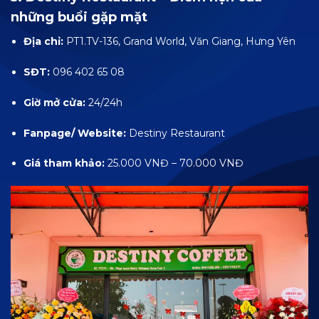
những buổi gặp mặt
Địa chỉ:
PT1.TV-136, Grand World, Văn Giang, Hưng Yên
SĐT:
096 402 65 08
Giờ mở cửa:
24/24h
Fanpage/ Website:
Destiny Restaurant
Giá tham khảo:
25.000 VNĐ – 70.000 VNĐ