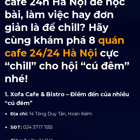
cafe 24h Hà Nội để học
bài, làm việc hay đơn
giản là để chill? Hãy
cùng khám phá 8
quán
cafe 24/24 Hà Nội
cực
“chill” cho hội “cú đêm”
nhé!
1. Xofa Cafe & Bistro – Điểm đến của nhiều
“cú đêm”
Địa chỉ:
14 Tống Duy Tân, Hoàn Kiếm
SĐT:
024 3717 1555