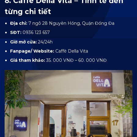
8. Caffè Della Vita – Tinh tế đến
từng chi tiết
Địa chỉ:
7 ngõ 28 Nguyên Hồng, Quận Đống Đa
SĐT:
0936 123 657
Giờ mở cửa:
24/24h
Fanpage/ Website:
Caffè Della Vita
Giá tham khảo:
35. 000 VNĐ – 60. 000 VNĐ