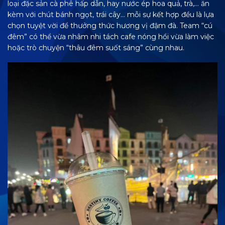
loại đặc sản cà phê hấp dẫn, hay nước ép hoa quả, trà,… ăn
kèm với chút bánh ngọt, trái cây… mỗi sự kết hợp đều là lựa
chọn tuyệt vời để thưởng thức hương vị đậm đà. Team “cú
đêm” có thể vừa nhâm nhi tách cafe nóng hổi vừa làm việc
hoặc trò chuyện “thâu đêm suốt sáng” cùng nhau.