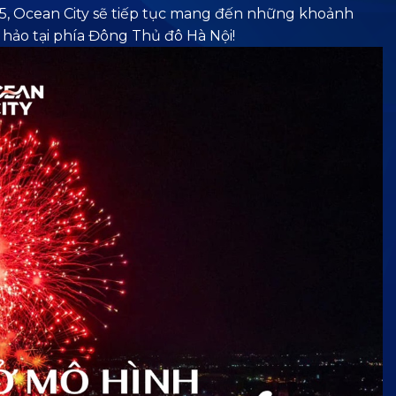
, Ocean City sẽ tiếp tục mang đến những khoảnh
 hảo tại phía Đông Thủ đô Hà Nội!