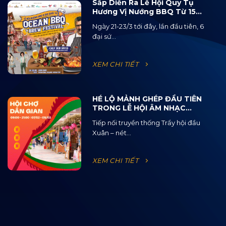
Sắp Diễn Ra Lễ Hội Quy Tụ
Hương Vị Nướng BBQ Từ 15
Quốc Gia Và 120 Loại Bia Thủ
Ngày 21-23/3 tới đây, lần đầu tiên, 6
Công
đại sứ...
XEM CHI TIẾT
HÉ LỘ MẢNH GHÉP ĐẦU TIÊN
TRONG LỄ HỘI ÂM NHẠC
ĐƯỜNG PHỐ OCEAN JAM
Tiếp nối truyền thống Trẩy hội đầu
2025
Xuân – nét...
XEM CHI TIẾT