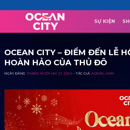
Skip
to
content
SỰ KIỆN
SH
OCEAN CITY – ĐIỂM ĐẾN LỄ 
HOÀN HẢO CỦA THỦ ĐÔ
NGÀY ĐĂNG
THÁNG MƯỜI HAI 21, 2024
- TÁC GIẢ:
ADMIN_VHM