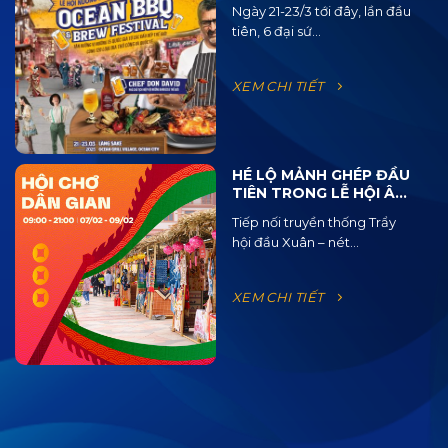
BBQ Từ 15 Quốc Gia Và
Ngày 21-23/3 tới đây, lần đầu
120 Loại Bia Thủ Công
tiên, 6 đại sứ...
XEM CHI TIẾT
HÉ LỘ MẢNH GHÉP ĐẦU
TIÊN TRONG LỄ HỘI ÂM
NHẠC ĐƯỜNG PHỐ
Tiếp nối truyền thống Trẩy
OCEAN JAM 2025
hội đầu Xuân – nét...
XEM CHI TIẾT