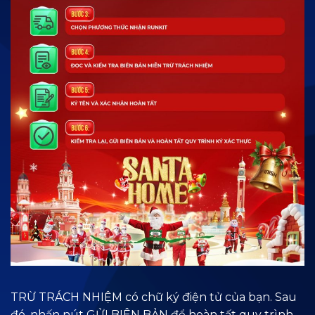
TRỪ TRÁCH NHIỆM có chữ ký điện tử của bạn. Sau
đó, nhấn nút GỬI BIÊN BẢN để hoàn tất quy trình