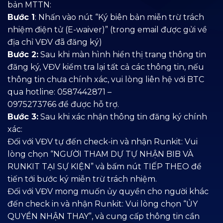
bản MTTN:
Bước 1
: Nhấn vào nút “Ký biên bản miễn trừ trách
nhiệm điện tử (E-waiver)” (trong email được gửi về
địa chỉ VĐV đã đăng ký)
Bước 2:
Sau khi màn hình hiển thị trang thông tin
đăng ký, VĐV kiểm tra lại tất cả các thông tin, nếu
thông tin chưa chính xác, vui lòng liên hệ với BTC
qua hotline: 0587442871 –
0975273766 để được hỗ trợ.
Bước 3:
Sau khi xác nhận thông tin đăng ký chính
xác:
Đối với VĐV tự đến check-in và nhận Runkit: Vui
lòng chọn “NGƯỜI THAM DỰ TỰ NHẬN BIB VÀ
RUNKIT TẠI SỰ KIỆN” và bấm nút TIẾP THEO để
tiến tới bước ký miễn trừ trách nhiệm.
Đối với VĐV mong muốn ủy quyền cho người khác
đến check in và nhận Runkit: Vui lòng chọn “ỦY
QUYỀN NHẬN THAY”, và cung cấp thông tin cần