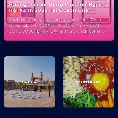
Hướng Dẫn Sử Dụng Voucher Ngày
Hội Xanh 2025 Tại Ocean City
Các bước sử dụng voucher Ngày hội Xanh 2025 tại
Ocean City CHỈ ĐƯỜNG TỚI CÁC GIAN HÀNG ÁP
DỤNG VOUCHER TẠI ĐÂY 📱 Thông tin chi tiết xin
liên hệ: CSKH K-Town, Little Hongkong: 093 375 3513
CSKH Venice: 0968 989 137 Cư dân Vinhomes
Ocean...
TẤT CẢ
MÓN NGON