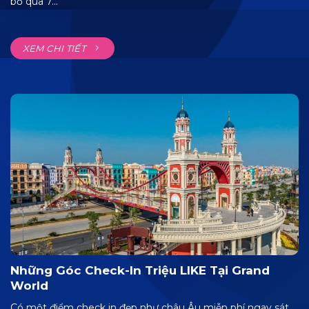
bỏ qua 7...
XEM CHI TIẾT
Những Góc Check-In Triệu LIKE Tại Grand
World
Có một điểm check in đẹp như châu Âu miễn phí ngay sát