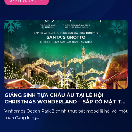
XEM CHI TIẾT
GIÁNG SINH TỰA CHÂU ÂU TẠI LỄ HỘI
CHRISTMAS WONDERLAND – SẮP CÓ MẶT TẠI
KINH ĐÔ ÁNH SÁNG
Vinhomes Ocean Park 2 chính thức bật mood lễ hội với một
mùa đông lung...