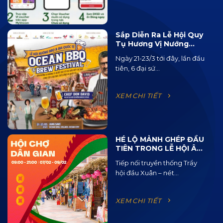
Sắp Diễn Ra Lễ Hội Quy
Tụ Hương Vị Nướng
BBQ Từ 15 Quốc Gia Và
Ngày 21-23/3 tới đây, lần đầu
120 Loại Bia Thủ Công
tiên, 6 đại sứ...
XEM CHI TIẾT
HÉ LỘ MẢNH GHÉP ĐẦU
TIÊN TRONG LỄ HỘI ÂM
NHẠC ĐƯỜNG PHỐ
Tiếp nối truyền thống Trẩy
OCEAN JAM 2025
hội đầu Xuân – nét...
XEM CHI TIẾT