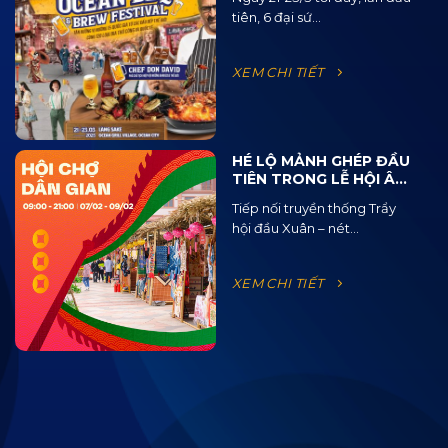
120 Loại Bia Thủ Công
tiên, 6 đại sứ...
XEM CHI TIẾT
HÉ LỘ MẢNH GHÉP ĐẦU
TIÊN TRONG LỄ HỘI ÂM
NHẠC ĐƯỜNG PHỐ
Tiếp nối truyền thống Trẩy
OCEAN JAM 2025
hội đầu Xuân – nét...
XEM CHI TIẾT