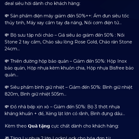
deal siêu hời dành cho khách hàng:
💸 Sản phẩm điện máy giảm đến 50%++: Ấm đun siêu tốc
thủy tinh, Máy xay cầm tay đa năng, Nồi cơm điện tử…
💸 Bộ sưu tập nồi chảo – Giá siêu ảo giảm đến 50% : Nồi
Stone 2 tay cầm, Chảo sâu lòng Rose Gold, Chảo rán Stone
24cm…
💸 Thiên đường hộp bảo quản – Giảm đến 50%: Hộp Inox
bảo quản, Hộp nhựa kèm khuôn chia, Hộp nhựa Bisfree bảo
quản…
💸 Siêu phẩm bình giữ nhiệt – Giảm đến 50%: Bình giữ nhiệt
820m, Bình giữ nhiệt 505m…
💸 Đồ nhà bếp xịn xò – Giảm đến 50%: Bộ 3 thớt nhựa
kháng khuẩn + đế, Xẻng lật lớn có rãnh, Bình đựng dầu…
Kèm theo 𝗤𝘂𝗮̀ 𝘁𝗮̣̆𝗻𝗴 cực chất dành cho khách hàng:
🎁 Tặng Ly nhựa 2 lớp LocknLock cho hóa đơn từ