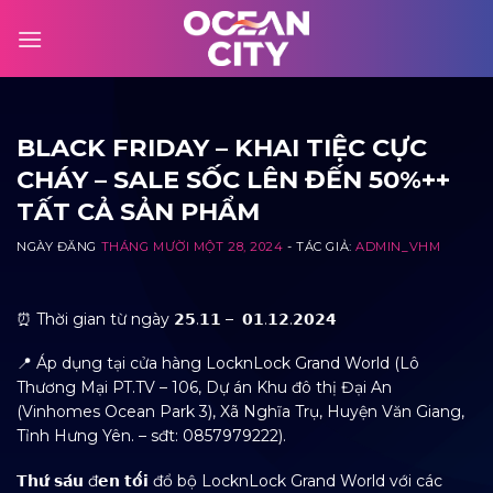
Skip
to
content
BLACK FRIDAY – KHAI TIỆC CỰC
CHÁY – SALE SỐC LÊN ĐẾN 50%++
TẤT CẢ SẢN PHẨM
NGÀY ĐĂNG
THÁNG MƯỜI MỘT 28, 2024
- TÁC GIẢ:
ADMIN_VHM
⏰ Thời gian từ ngày 𝟮𝟱.𝟭𝟭 – 𝟬𝟭.𝟭𝟮.𝟮𝟬𝟮𝟰
📍 Áp dụng tại cửa hàng LocknLock Grand World (Lô
Thương Mại PT.TV – 106, Dự án Khu đô thị Đại An
(Vinhomes Ocean Park 3), Xã Nghĩa Trụ, Huyện Văn Giang,
Tỉnh Hưng Yên. – sđt: 0857979222).
𝗧𝗵𝘂̛́ 𝘀𝗮́𝘂 đ𝗲𝗻 𝘁𝗼̂́𝗶 đổ bộ LocknLock Grand World với các