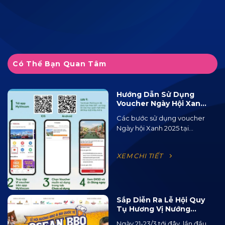
Có Thể Bạn Quan Tâm
Hướng Dẫn Sử Dụng
Voucher Ngày Hội Xanh
2025 Tại Ocean City
Các bước sử dụng voucher
Ngày hội Xanh 2025 tại...
XEM CHI TIẾT
Sắp Diễn Ra Lễ Hội Quy
Tụ Hương Vị Nướng
BBQ Từ 15 Quốc Gia Và
Ngày 21-23/3 tới đây, lần đầu