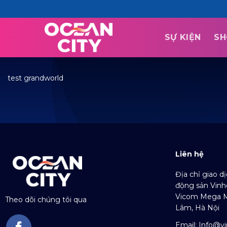
Skip
to
content
SỰ KIỆN
SH
test grandworld
Liên hệ
Địa chỉ giao d
động sản Vinh
Vicom Mega Ma
Theo dõi chúng tôi qua
Lâm, Hà Nội
Email:
Info@v