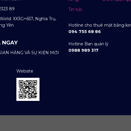
2323 89
Tin tức
World: XX3G+657, Nghĩa Trụ,
ng Yên
Hotline cho thuê mặt bằng ki
094 755 68 86
 NGAY
Hotline Ban quản lý
0988 989 317
IAN HÀNG VÀ SỰ KIỆN MỚI
Website