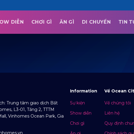
OW DIỄN
CHƠI GÌ
ĂN GÌ
DI CHUYỂN
TIN 
Information
Về Ocean Ci
ịch: Trung tâm giao dịch Bất
Sự kiện
Về chúng tôi
omes, L3-01, Tầng 2, TTTM
Show diễn
Liên hệ
ll, Vinhomes Ocean Park, Gia
Chơi gì
Quy định chu
inhomes.vn
Ăn gì
Chính sách qu