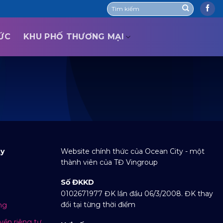
TỨC
KHU PHỐ THƯƠNG MẠI
ty
Website chính thức của Ocean City - một
thành viên của TĐ Vingroup
Số ĐKKD
0102671977 ĐK lần đầu 06/3/2008. ĐK thay
đổi tại từng thời điểm
ng
yền riêng tư